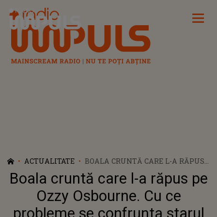
Radio Impuls
ACTUALITATE
BOALA CRUNTĂ CARE L-A RĂPUS
PE OZZY OSBOURNE. CU CE
Boala cruntă care l-a răpus pe
PROBLEME SE CONFRUNTA
STARUL HEAVY METAL: "NU ȘTIU
Ozzy Osbourne. Cu ce
DACĂ AȘA SE MANIFESTĂ, DAR
probleme se confrunta starul
ERAM ÎNTR-O STARE DE ȘOC"