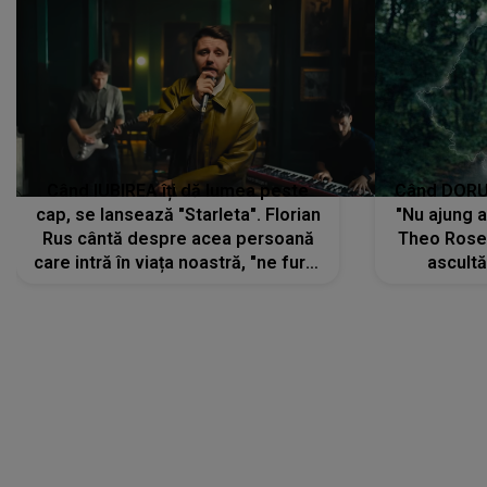
Când IUBIREA îți dă lumea peste
Când DORUL
cap, se lansează "Starleta". Florian
"Nu ajung 
Rus cântă despre acea persoană
Theo Rose 
care intră în viața noastră, "ne fură"
ascultă
toate PRIVIRILE, toate GÂNDURILE,
REGĂSIRI
tot UNIVERSUL și fără să ne dăm
trece pr
seama, ajunge să fie motivul
"Pentru t
pentru care zâmbim
departe 