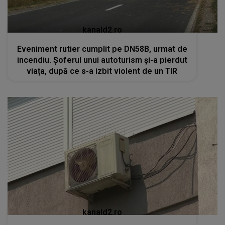
kanald2.ro
Eveniment rutier cumplit pe DN58B, urmat de
incendiu. Șoferul unui autoturism și-a pierdut
viața, după ce s-a izbit violent de un TIR
kanald2.ro