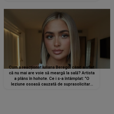
Cum a reacționat Iuliana Beregoi când a aflat
că nu mai are voie să meargă la sală? Artista
a plâns în hohote. Ce i s-a întâmplat: ”O
leziune osoasă cauzată de suprasolicitare
repetitivă”