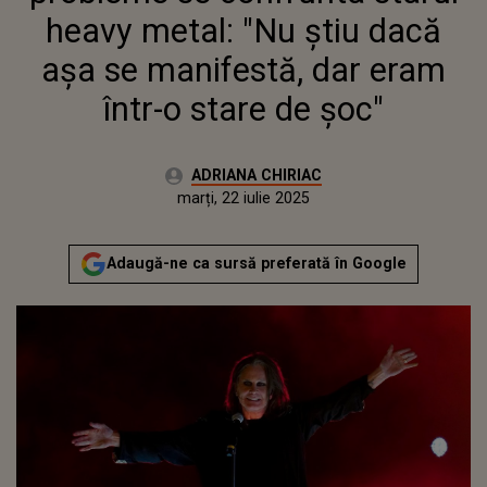
heavy metal: "Nu știu dacă
așa se manifestă, dar eram
într-o stare de șoc"
Autor:
ADRIANA CHIRIAC
Publicat:
marți, 22 iulie 2025
Actualizat:
marți, 22 iulie 2025
Adaugă-ne ca sursă preferată în Google