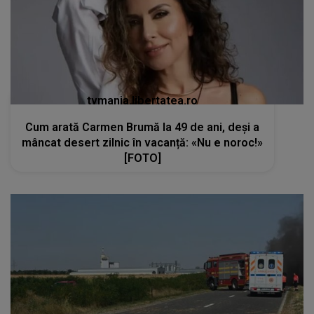
tvmania.libertatea.ro
Cum arată Carmen Brumă la 49 de ani, deși a
mâncat desert zilnic în vacanță: «Nu e noroc!»
[FOTO]