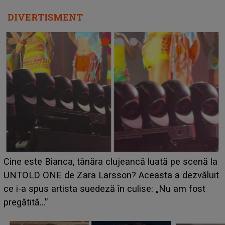
DIVERTISMENT
HOROSCOP 11 august 2026. Marte intră în Rac și
aduce tensiuni uriașe pentru o zodie! Conflictele
t
izbucnesc din senin în jurul ei, iar o situație dificilă
scapă de sub control