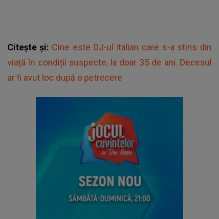
Citește și:
Cine este DJ-ul italian care s-a stins din
viață în condiții suspecte, la doar 35 de ani. Decesul
ar fi avut loc după o petrecere