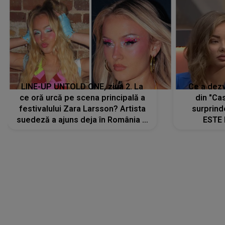
LINE-UP UNTOLD ONE, ziua 2. La
Ce a dezv
ce oră urcă pe scena principală a
din "Cas
festivalului Zara Larsson? Artista
surprind
suedeză a ajuns deja în România și
ESTE 
s-a filmat din camera de hotel
Alexandr
faptului 
IMED