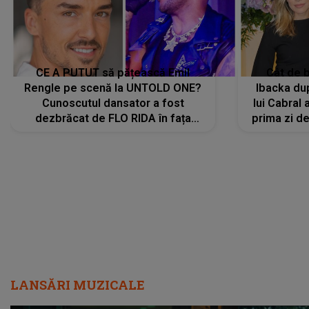
CE A PUTUT să pățească Emil
Cât de b
Rengle pe scenă la UNTOLD ONE?
Ibacka dup
Cunoscutul dansator a fost
lui Cabral a
dezbrăcat de FLO RIDA în fața
prima zi d
tuturor: „Mi-a dat hainele lui. Ce s-a
strălu
întâmplat mai exact...”
încre
LANSĂRI MUZICALE