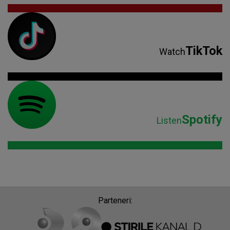
TikTok
Watch
Spotify
Listen
Parteneri: