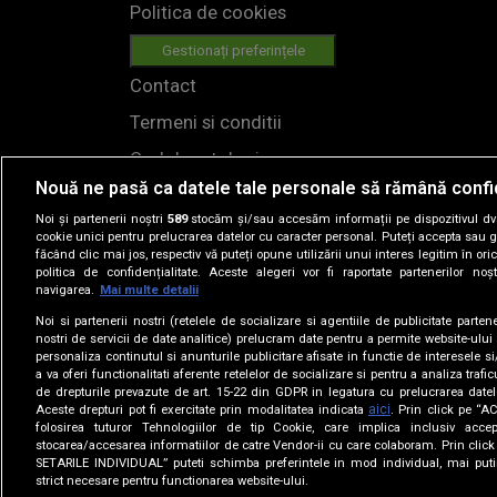
Politica de cookies
Gestionați preferințele
Contact
Termeni si conditii
Cod deontologic
Nouă ne pasă ca datele tale personale să rămână confi
Regulamente
Noi și partenerii noștri
589
stocăm și/sau accesăm informații pe dispozitivul dvs.
cookie unici pentru prelucrarea datelor cu caracter personal. Puteți accepta sau g
făcând clic mai jos, respectiv vă puteți opune utilizării unui interes legitim în 
politica de confidențialitate. Aceste alegeri vor fi raportate partenerilor no
navigarea.
Mai multe detalii
Noi si partenerii nostri (retelele de socializare si agentiile de publicitate parten
nostri de servicii de date analitice) prelucram date pentru a permite website-ului
personaliza continutul si anunturile publicitare afisate in functie de interesele si
© 2019
a va oferi functionalitati aferente retelelor de socializare si pentru a analiza trafic
de drepturile prevazute de art. 15-22 din GDPR in legatura cu prelucrarea datel
aici
Aceste drepturi pot fi exercitate prin modalitatea indicata
. Prin click pe “
folosirea tuturor Tehnologiilor de tip Cookie, care implica inclusiv accep
HI
stocarea/accesarea informatiilor de catre Vendor-ii cu care colaboram. Prin cl
Loading...
SETARILE INDIVIDUAL” puteti schimba preferintele in mod individual, mai puti
LO
strict necesare pentru functionarea website-ului.