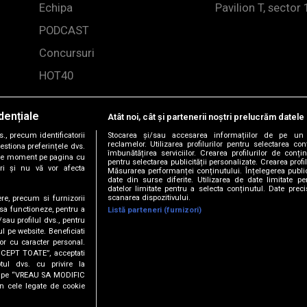
Echipa
Pavilion T, sector 
PODCAST
Concursuri
HOT40
dențiale
Atât noi, cât și partenerii noștri prelucrăm datele 
, precum identificatorii
Stocarea și/sau accesarea informațiilor de pe un 
reclamelor. Utilizarea profilurilor pentru selectarea con
estiona preferințele dvs.
îmbunătățirea serviciilor. Crearea profilurilor de conținu
orice moment pe pagina cu
pentru selectarea publicității personalizate. Crearea profil
ștri și nu vă vor afecta
Măsurarea performanței conținutului. Înțelegerea public
date din surse diferite. Utilizarea de date limitate pen
datelor limitate pentru a selecta conținutul. Date preci
scanarea dispozitivului.
ere, precum si furnizorii
 sa functioneze, pentru a
Listă parteneri (furnizori)
/sau profilul dvs., pentru
-2026 DOGAN MEDIA INTERNATIONAL SA, Toate drepturile rez
ul pe website. Beneficiati
or cu caracter personal.
ACCEPT TOATE”, acceptati
tul dvs. cu privire la
T SIESTA
ick pe “VREAU SA MODIFIC
n cele legate de cookie
ST FREQUENCIES - Are You With Me