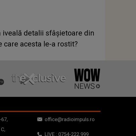
iveală detalii sfâșietoare din
 care acesta le-a rostit?
-67,
office@radioimpuls.ro
 C,
LIVE : 0754-222.999