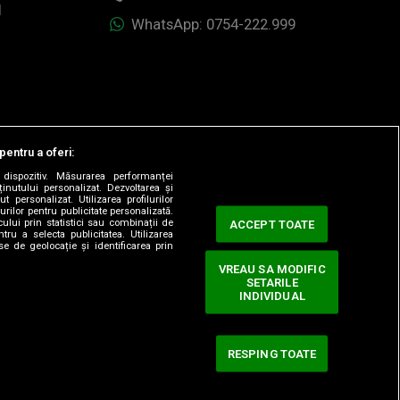
1
WhatsApp: 0754-222.999
pentru a oferi:
dispozitiv. Măsurarea performanței
ținutului personalizat. Dezvoltarea și
t personalizat. Utilizarea profilurilor
urilor pentru publicitate personalizată.
ului prin statistici sau combinații de
ACCEPT TOATE
tru a selecta publicitatea. Utilizarea
se de geolocație și identificarea prin
VREAU SA MODIFIC
SETARILE
ervate.
INDIVIDUAL
RESPING TOATE