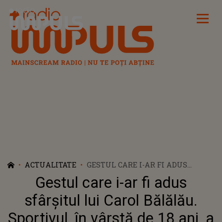
Radio Impuls
ACTUALITATE
GESTUL CARE I-AR FI ADUS
SFÂRȘITUL LUI CAROL BĂLĂLĂU.
Gestul care i-ar fi adus
SPORTIVUL, ÎN VÂRSTĂ DE 18 ANI,
A MURIT LOVIT DE TREN CÂND SE
sfârșitul lui Carol Bălălău.
ÎNTORCEA DE LA ANTRENAMENT:
Sportivul, în vârstă de 18 ani, a
„ȚINEM ÎN MÂNĂ MEDALIA DE