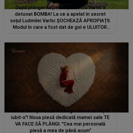
După plângerea penală, Dumitru Vartic a
detonat BOMBA! La ce a apelat în secret
soțul Ludmilei Vartic ȘOCHEAZĂ APROPIAȚII.
Modul în care a fost dat de gol e ULUITOR:
"Este vorba despre..."
Andia emoţionează întreaga lumea cu "Aș fi
iubit-o"! Noua piesă dedicată mamei sale TE
VA FACE SĂ PLÂNGI: "Cea mai personală
piesă a mea de până acum"