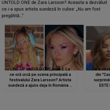
aduce tensiuni uriașe pentru o zodie! Conflictele
ăluit
izbucnesc din senin în jurul ei, iar o situație dificil
st
scapă de sub control
LINE-UP UNTOLD ONE, ziua 2. La
Ce a dezv
ce oră urcă pe scena principală a
din "Cas
festivalului Zara Larsson? Artista
surprind
suedeză a ajuns deja în România și
ESTE 
s-a filmat din camera de hotel
Alexandr
faptului 
IMED