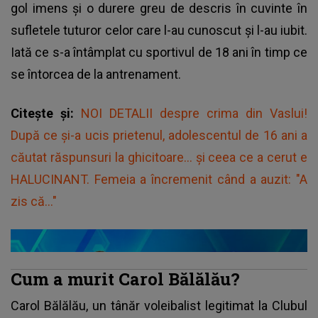
gol imens și o durere greu de descris în cuvinte în
sufletele tuturor celor care l-au cunoscut și l-au iubit.
Iată ce s-a întâmplat cu sportivul de 18 ani în timp ce
se întorcea de la antrenament.
Citește și:
NOI DETALII despre crima din Vaslui!
După ce și-a ucis prietenul, adolescentul de 16 ani a
căutat răspunsuri la ghicitoare... și ceea ce a cerut e
HALUCINANT. Femeia a încremenit când a auzit: "A
zis că..."
Cum a murit Carol Bălălău?
Carol Bălălău, un tânăr voleibalist legitimat la Clubul