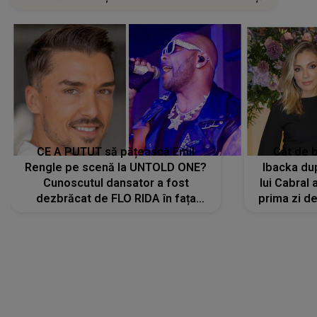
CE A PUTUT să pățească Emil
Cât de b
Rengle pe scenă la UNTOLD ONE?
Ibacka dup
Cunoscutul dansator a fost
lui Cabral a
dezbrăcat de FLO RIDA în fața
prima zi d
tuturor: „Mi-a dat hainele lui. Ce s-a
strălu
întâmplat mai exact...”
încre