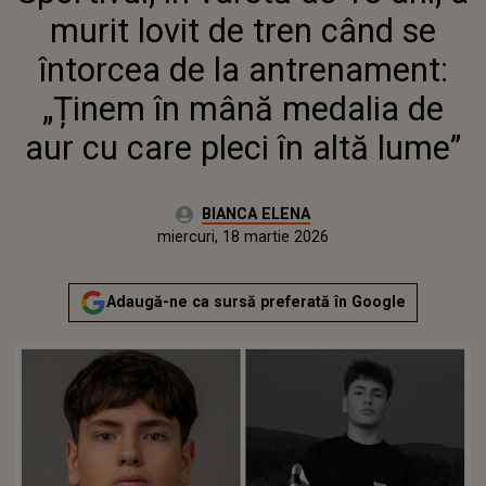
AUR CU CARE PLECI ÎN ALTĂ
murit lovit de tren când se
LUME”
întorcea de la antrenament:
„Ținem în mână medalia de
aur cu care pleci în altă lume”
Autor:
BIANCA ELENA
Publicat:
miercuri, 18 martie 2026
Adaugă-ne ca sursă preferată în Google