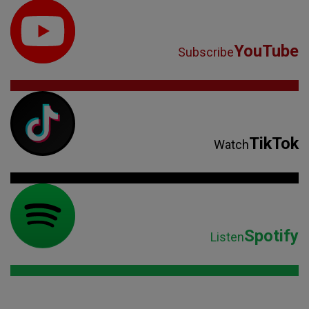
YouTube
Subscribe
TikTok
Watch
Spotify
Listen