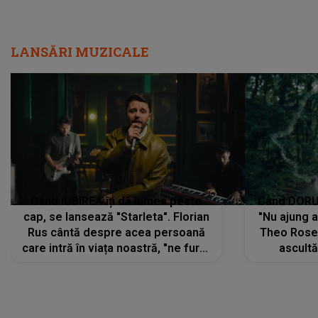
LANSĂRI MUZICALE
Când IUBIREA îți dă lumea peste
Când DORUL
cap, se lansează "Starleta". Florian
"Nu ajung 
Rus cântă despre acea persoană
Theo Rose 
care intră în viața noastră, "ne fură"
ascultă
toate PRIVIRILE, toate GÂNDURILE,
REGĂSIRI
tot UNIVERSUL și fără să ne dăm
trece pr
seama, ajunge să fie motivul
"Pentru t
pentru care zâmbim
departe 