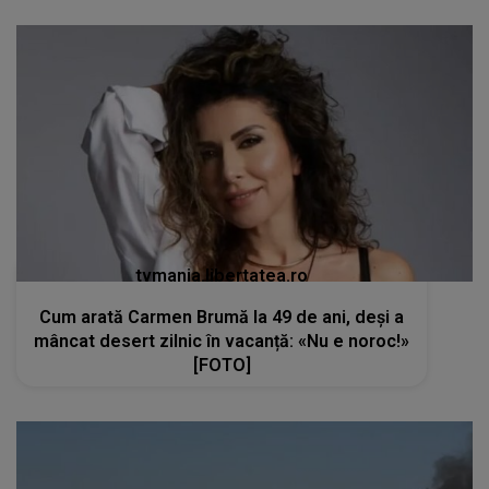
tvmania.libertatea.ro
Cum arată Carmen Brumă la 49 de ani, deși a
mâncat desert zilnic în vacanță: «Nu e noroc!»
[FOTO]