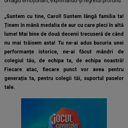
omagiu emoționant, exprimându-și regretul profund.
„Suntem cu tine, Carol! Suntem lângă familia ta!
Ținem în mână medalia de aur cu care pleci în altă
lume! Mai bine de două decenii trecuseră de când
nu mai trăisem asta! Tu ne-ai adus bucuria unei
performanțe istorice, ne-ai făcut mândri de
colegiul tău, de echipa ta, de echipa noastră!
Fiecare atac, fiecare punct vor avea pentru
generația ta, pentru colegii tăi, suportul paselor
tale.