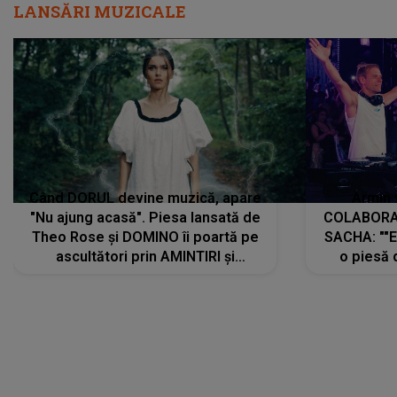
LANSĂRI MUZICALE
Când DORUL devine muzică, apare
Armin 
"Nu ajung acasă". Piesa lansată de
COLABORAR
Theo Rose și DOMINO îi poartă pe
SACHA: ""E
ascultători prin AMINTIRI și
o piesă 
REGĂSIRI, iar drumul emoțiilor
imediat pre
trece prin sufletul publicului:
cu mine șt
"Pentru toți cei care au plecat
păstrăm do
departe ca să le fie mai bine"