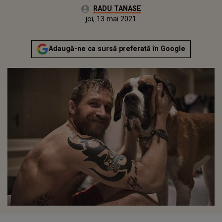
Autor:
RADU TANASE
Publicat:
joi, 13 mai 2021
Actualizat:
joi, 13 mai 2021
Adaugă-ne ca sursă preferată în Google