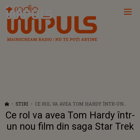
Radio Impuls
STIRI
CE ROL VA AVEA TOM HARDY ÎNTR-UN
NOU FILM DIN SAGA STAR TREK
Ce rol va avea Tom Hardy într-
un nou film din saga Star Trek