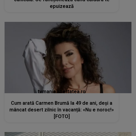
epuizează
tvmania.libertatea.ro
Cum arată Carmen Brumă la 49 de ani, deși a
mâncat desert zilnic în vacanță: «Nu e noroc!»
[FOTO]