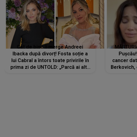
Cât de bine îi merge Andreei
MĂRTURIA
Ibacka după divorț! Fosta soție a
Pușcău!
lui Cabral a întors toate privirile în
cancer dato
prima zi de UNTOLD: „Parcă ai altă
Berkovich, 
strălucire, emani putere,
accident ru
încredere, siguranță...”
Dacă nu 