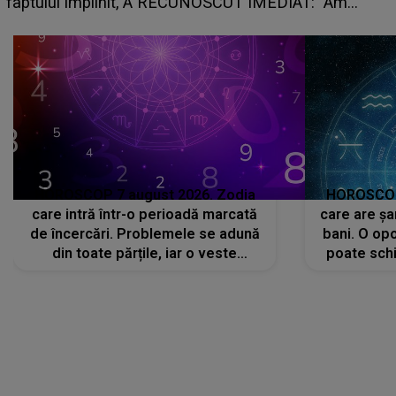
faptului împlinit, A RECUNOSCUT IMEDIAT: "Am
avut..."
HOROSCOP 7 august 2026. Zodia
HOROSCOP 
care intră într-o perioadă marcată
care are șa
de încercări. Problemele se adună
bani. O opo
din toate părțile, iar o veste
poate schi
neașteptată îi dă planurile peste
la
cap