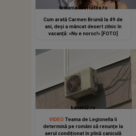
tvmania.libertatea.ro
Cum arată Carmen Brumă la 49 de
ani, deși a mâncat desert zilnic în
vacanță: «Nu e noroc!» [FOTO]
kanald2.ro
VIDEO
Teama de Legionella îi
determină pe români să renunțe la
aerul condiționat în plină caniculă