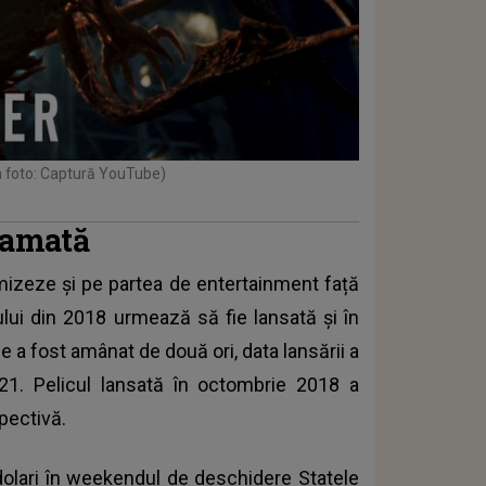
a foto: Captură YouTube)
gramată
mizeze și pe partea de entertainment față
lui din 2018 urmează să fie lansată și în
 a fost amânat de două ori, data lansării a
1. Pelicul lansată în octombrie 2018 a
pectivă.
 dolari în weekendul de deschidere Statele