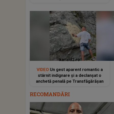
kanald2.ro
VIDEO
Un gest aparent romantic a
stârnit indignare și a declanșat o
anchetă penală pe Transfăgărășan
RECOMANDĂRI