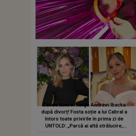
Cât de bine îi merge Andreei Ibacka
după divorț! Fosta soție a lui Cabral a
întors toate privirile în prima zi de
UNTOLD: „Parcă ai altă strălucire,
emani putere, încredere, siguranță...”