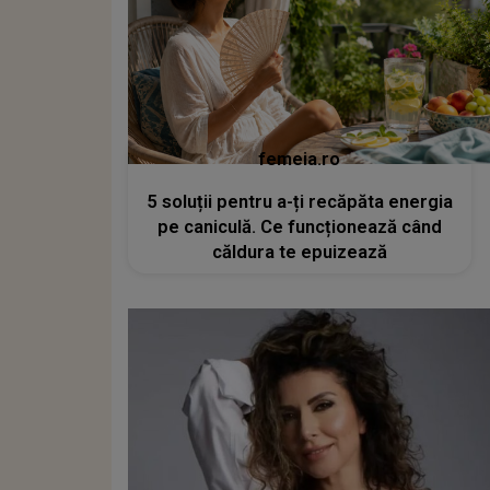
femeia.ro
5 soluții pentru a-ți recăpăta energia
pe caniculă. Ce funcționează când
căldura te epuizează