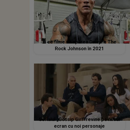
În ce filme va apărea Dwayne The
Rock Johnson în 2021
Serialul „Gossip Girl” revine pe micul
ecran cu noi personaje