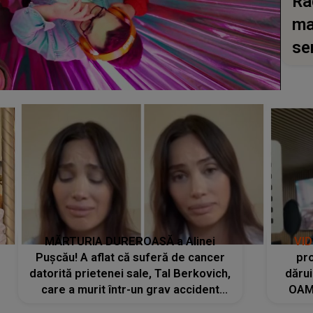
Ra
ma
se
MĂRTURIA DUREROASĂ a Alinei
VI
Pușcău! A aflat că suferă de cancer
pro
datorită prietenei sale, Tal Berkovich,
dărui
care a murit într-un grav accident
OAM
rutier: „Mi-a salvat viața. Dacă nu era
despr