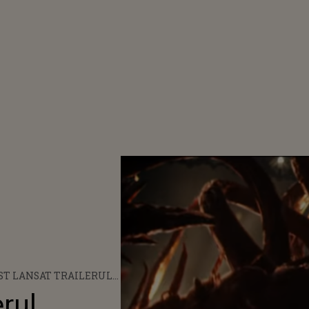
ST LANSAT TRAILERUL
ULUI „VENOM 2”
erul