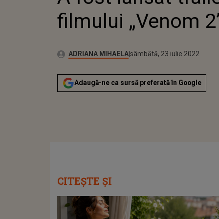
filmului „Venom 2
Publicat:
Autor:
marți, 11 mai 2021
Actualizat:
ADRIANA MIHAELA
sâmbătă, 23 iulie 2022
Adaugă-ne ca sursă preferată în Google
CITEȘTE ȘI