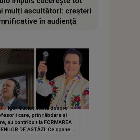
dio Impuls cucerește tot
i mulți ascultători: creșteri
mnificative în audiență
DEO
Igor Cuciuc cântă despre
fesorii care, prin răbdare și
re, au contribuit la FORMAREA
ENILOR DE ASTĂZI. Ce spune
e dascălii care lasă amprente