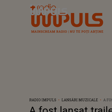
Radio Impuls
RADIO IMPULS
LANSĂRI MUZICALE
A FO
FILM
A fost lansat trail