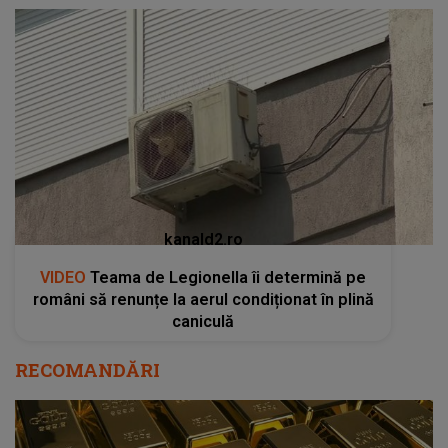
kanald2.ro
VIDEO
Teama de Legionella îi determină pe
români să renunțe la aerul condiționat în plină
caniculă
RECOMANDĂRI