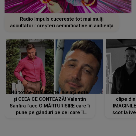
Radio Impuls cucerește tot mai mulți
ascultători: creșteri semnificative în audiență
Nu tot ce strălucește în viață este
CE S-A Î
și CEEA CE CONTEAZĂ! Valentin
clipe din
Sanfira face O MĂRTURISIRE care îi
IMAGINIL
pune pe gânduri pe cei care îl
scot la ive
urmăresc în ONLINE. Mesajul
despre 
artistului este despre ceva ce
uităm cu toții, uneori: "La final, nu