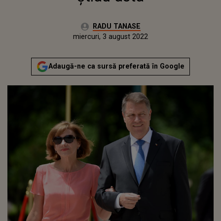
Autor:
RADU TANASE
Publicat:
vineri, 15 aprilie 2022
Actualizat:
miercuri, 3 august 2022
Adaugă-ne ca sursă preferată în Google