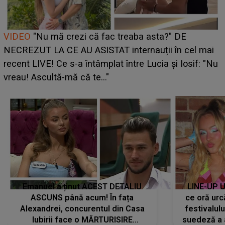
Cine este Bianca, tânăra clujeancă luată pe scenă la
UNTOLD ONE de Zara Larsson? Aceasta a dezvăluit
ce i-a spus artista suedeză în culise: „Nu am fost
pregătită...”
Emanuel a ținut ACEST DETALIU
LINE-UP U
ASCUNS până acum! În fața
ce oră urc
Alexandrei, concurentul din Casa
festivalul
Iubirii face o MĂRTURISIRE
suedeză a a