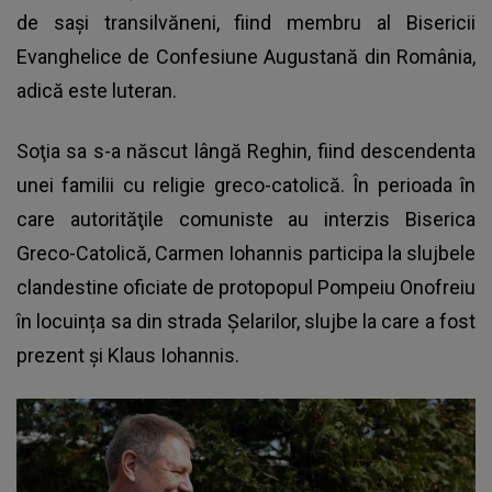
de saşi transilvăneni, fiind membru al Bisericii
Evanghelice de Confesiune Augustană din România,
adică este luteran.
Soţia sa s-a născut lângă Reghin, fiind descendenta
unei familii cu religie greco-catolică. În perioada în
care autorităţile comuniste au interzis Biserica
Greco-Catolică, Carmen Iohannis participa la slujbele
clandestine oficiate de protopopul Pompeiu Onofreiu
în locuința sa din strada Șelarilor, slujbe la care a fost
prezent și Klaus Iohannis.