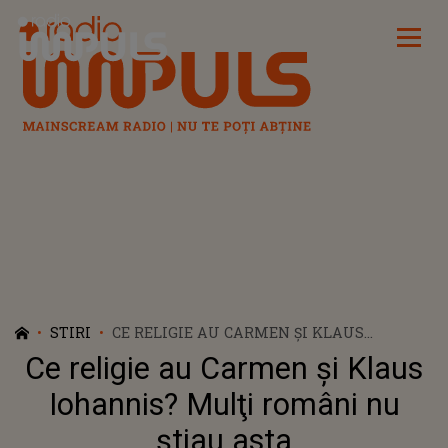
Radio Impuls
STIRI
CE RELIGIE AU CARMEN ŞI KLAUS
IOHANNIS? MULŢI ROMÂNI NU ŞTIAU
Ce religie au Carmen şi Klaus
ASTA
Iohannis? Mulţi români nu
ştiau asta