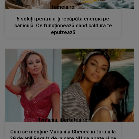
femeia.ro
5 soluții pentru a-ți recăpăta energia pe
caniculă. Ce funcționează când căldura te
epuizează
tvmania.libertatea.ro
Cum se menține Mădălina Ghenea în formă la
39 de ani! Regula de la care NU se abate și ce