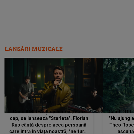
vom..."
LANSĂRI MUZICALE
Când IUBIREA îți dă lumea peste
Când DORUL
cap, se lansează "Starleta". Florian
"Nu ajung 
Rus cântă despre acea persoană
Theo Rose 
care intră în viața noastră, "ne fură"
ascultă