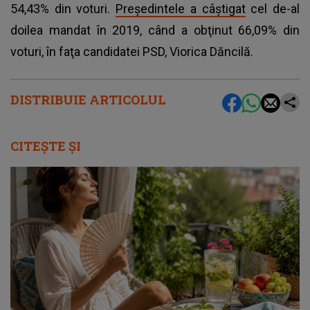
54,43% din voturi.
Preşedintele a câştigat
cel de-al
doilea mandat în 2019, când a obţinut 66,09% din
voturi, în faţa candidatei PSD, Viorica Dăncilă.
DISTRIBUIE ARTICOLUL
CITEȘTE ȘI