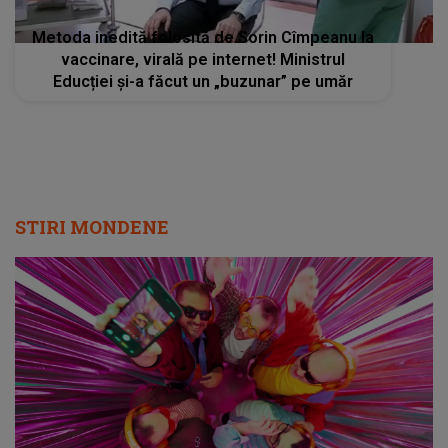
Metoda inedită folosită de Sorin Cîmpeanu la
vaccinare, virală pe internet! Ministrul
Educției și-a făcut un „buzunar” pe umăr
STIRI MONDENE