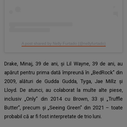
A post shared by Nelly Furtado (@nellyfurtado)
Drake, Minaj, 39 de ani, și Lil Wayne, 39 de ani, au
apărut pentru prima dată împreună în „BedRock” din
2009, alături de Gudda Gudda, Tyga, Jae Millz și
Lloyd. De atunci, au colaborat la multe alte piese,
inclusiv „Only” din 2014 cu Brown, 33 și „Truffle
Butter”, precum și „Seeing Green” din 2021 – toate
probabil că ar fi fost interpretate de trio luni.