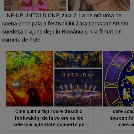
Ce a dezvăluit noua concurentă din "Casa Iubirii" l-a
luat prin surprindere pe Emanuel. CINE ESTE
BĂIATUL VIZAT de Alexandra?! Aflându-se în fața
faptului împlinit, A RECUNOSCUT IMEDIAT: "Am
avut..."
LINE-UP UNTOLD ONE, prima zi.
HOROSCOP 
Cine sunt artiștii care deschid
care scap
festivalul și de la ce ore au loc
nou capitol
cele mai așteptate concerte pe
care a
scena principală?
perioadă 