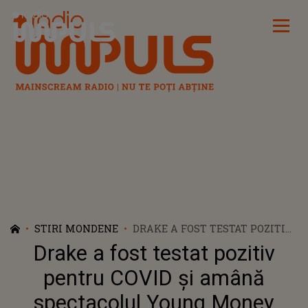
Radio Impuls
STIRI MONDENE
DRAKE A FOST TESTAT POZITIV
PENTRU COVID ȘI AMÂNĂ
Drake a fost testat pozitiv
SPECTACOLUL YOUNG MONEY
REUNION: „ÎMI PARE ATÂT DE
pentru COVID și amână
RĂU”
spectacolul Young Money