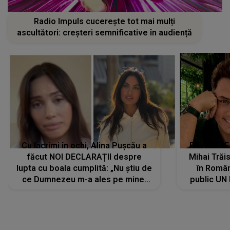
Radio Impuls cucerește tot mai mulți
ascultători: creșteri semnificative în audiență
Cu lacrimi în ochi, Alina Pușcău a
REVEDERE
făcut NOI DECLARAȚII despre
Mihai Trăis
lupta cu boala cumplită: „Nu știu de
în Români
ce Dumnezeu m-a ales pe mine.
public UN
Am cancer la sân, am intrat în
"Nu știu ce
metastază...”