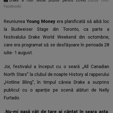
Drake a fost testat pozitiv pentru COVID
(sursa foto:
Facebook)
Reuniunea
Young Money
era planificată să aibă loc
la Budweiser Stage din Toronto, ca parte a
festivalului Drake World Weekend din octombrie,
care era programat să se desfășoare în perioada 28
iulie- 1 august.
Joi, festivalul a început cu o seară „All Canadian
North Stars” la clubul de noapte History al rapperului
„Hotline Bling”, în timpul căreia Drake a surprins
publicul cu o apariție pe scenă alături de Nelly
Furtado.
„Nu-mi pasă cât de tare ai cântat în seara asta,