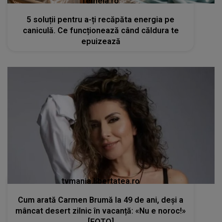
femeia.ro
5 soluții pentru a-ți recăpăta energia pe
caniculă. Ce funcționează când căldura te
epuizează
tvmania.libertatea.ro
Cum arată Carmen Brumă la 49 de ani, deși a
mâncat desert zilnic în vacanță: «Nu e noroc!»
[FOTO]