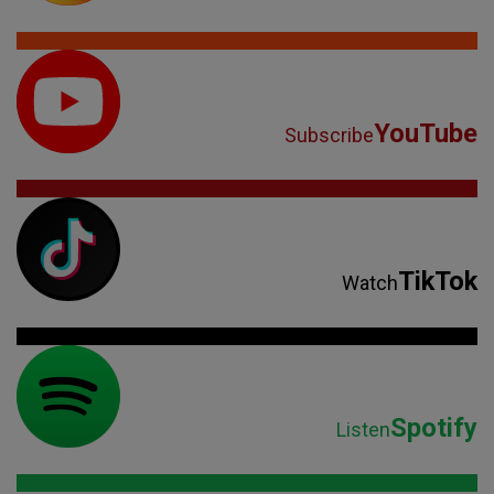
YouTube
Subscribe
TikTok
Watch
Spotify
Listen