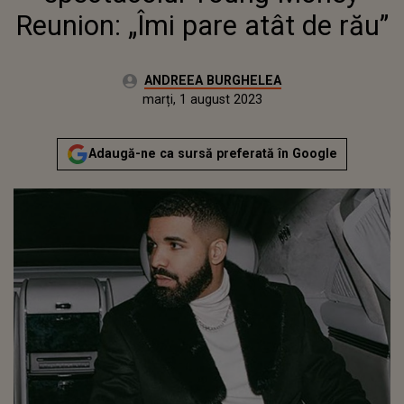
Reunion: „Îmi pare atât de rău”
Autor:
ANDREEA BURGHELEA
Publicat:
luni, 1 august 2022
Actualizat:
marți, 1 august 2023
Adaugă-ne ca sursă preferată în Google