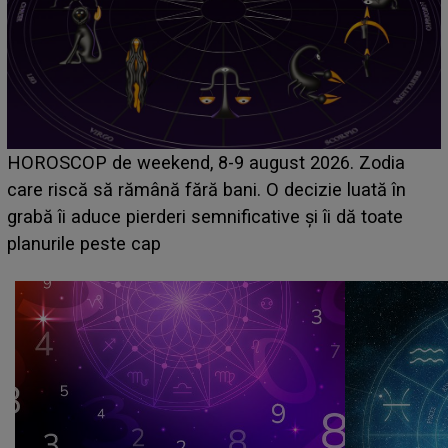
Emanuel a ținut ACEST DETALIU ASCUNS până
acum! În fața Alexandrei, concurentul din Casa Iubirii
face o MĂRTURISIRE NEAȘTEPTATĂ despre mama
sa: "I-am spus și ei în față, eu nu te iubesc pentru
că..."