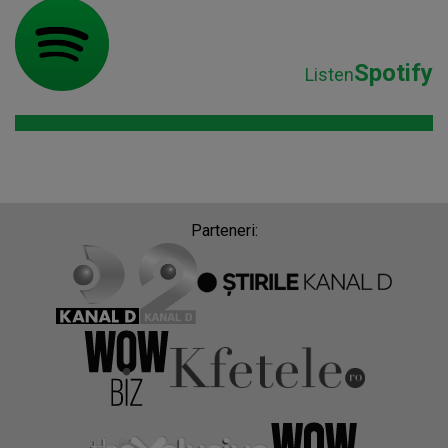
Spotify
Listen
Parteneri: