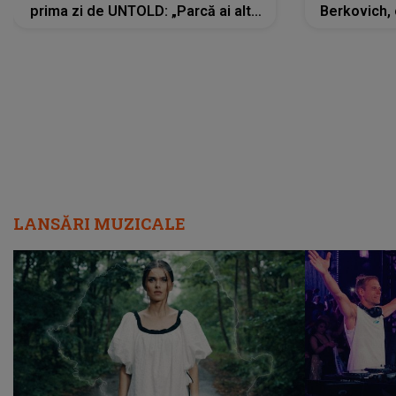
prima zi de UNTOLD: „Parcă ai altă
Berkovich, 
strălucire, emani putere,
accident ru
încredere, siguranță...”
Dacă nu 
LANSĂRI MUZICALE