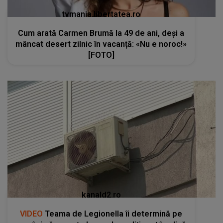
tvmania.libertatea.ro
Cum arată Carmen Brumă la 49 de ani, deși a
mâncat desert zilnic în vacanță: «Nu e noroc!»
[FOTO]
kanald2.ro
VIDEO
Teama de Legionella îi determină pe