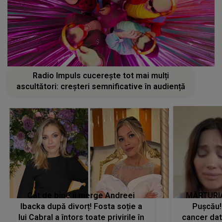
Radio Impuls cucerește tot mai mulți
ascultători: creșteri semnificative în audiență
Cât de bine îi merge Andreei
MĂRTURIA
Ibacka după divorț! Fosta soție a
Pușcău!
lui Cabral a întors toate privirile în
cancer dato