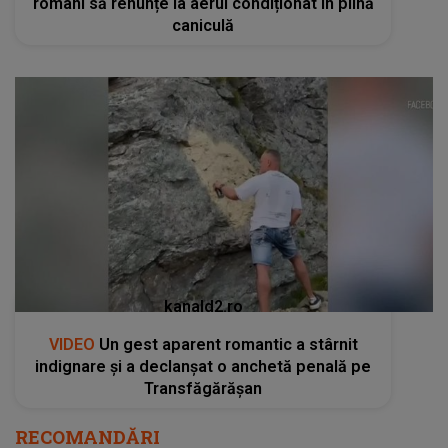
români să renunțe la aerul condiționat în plină
caniculă
kanald2.ro
VIDEO
Un gest aparent romantic a stârnit
indignare și a declanșat o anchetă penală pe
Transfăgărășan
RECOMANDĂRI