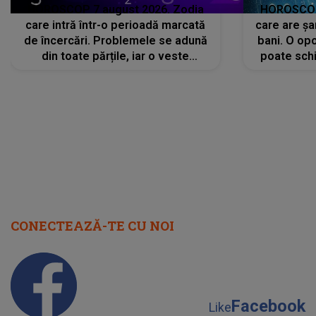
HOROSCOP 7 august 2026. Zodia
HOROSCOP 
care intră într-o perioadă marcată
care are șa
de încercări. Problemele se adună
bani. O opo
din toate părțile, iar o veste
poate schi
neașteptată îi dă planurile peste
la
cap
CONECTEAZĂ-TE CU NOI
Facebook
Like