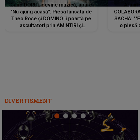
Când DORUL devine muzică, apare
Armin 
"Nu ajung acasă". Piesa lansată de
COLABORAR
Theo Rose și DOMINO îi poartă pe
SACHA: ""E
ascultători prin AMINTIRI și
o piesă 
REGĂSIRI, iar drumul emoțiilor
imediat pre
trece prin sufletul publicului:
cu mine șt
"Pentru toți cei care au plecat
păstrăm do
departe ca să le fie mai bine"
DIVERTISMENT