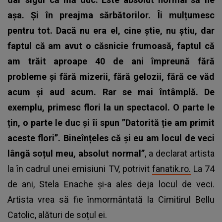
așa. Și în preajma sărbătorilor. Îi mulțumesc
pentru tot. Dacă nu era el, cine știe, nu știu, dar
faptul că am avut o căsnicie frumoasă, faptul că
am trăit aproape 40 de ani împreună fără
probleme și fără mizerii, fără gelozii, fără ce văd
acum și aud acum.
Rar se mai întâmplă. De
exemplu, primesc flori la un spectacol.
O parte le
țin, o parte le duc și îi spun ”Datorită ție am primit
aceste flori”. Bineînțeles că și eu am locul de veci
lângă soțul meu, absolut normal”
, a declarat artista
la în cadrul unei emisiuni TV, potrivit
fanatik.ro.
La 74
de ani, Stela Enache și-a ales deja locul de veci.
Artista vrea să fie înmormântată la Cimitirul Bellu
Catolic, alături de soțul ei.