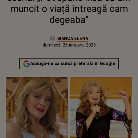
muncit o viață întreagă cam
degeaba”
Autor:
BIANCA ELENA
Publicat:
duminică, 26 ianuarie 2025
Adaugă-ne ca sursă preferată în Google