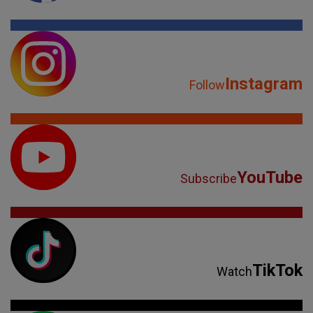
Instagram
Follow
YouTube
Subscribe
TikTok
Watch