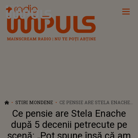
Radio Impuls
STIRI MONDENE
CE PENSIE ARE STELA ENACHE
DUPĂ 5 DECENII PETRECUTE PE
Ce pensie are Stela Enache
SCENĂ: „POT SPUNE ÎNSĂ CĂ
AM MUNCIT O VIAȚĂ
după 5 decenii petrecute pe
ÎNTREAGĂ CAM DEGEABA”
scenă: „Pot spune însă că am