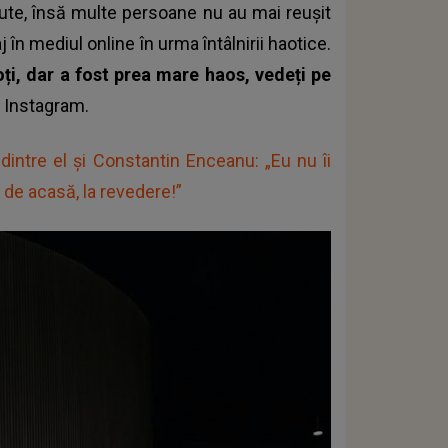
ute, însă multe persoane nu au mai reușit
n mediul online în urma întâlnirii haotice.
ți, dar a fost prea mare haos, vedeți pe
e Instagram.
dintre el și Constantin Enceanu: „Eu nu îi
i de acasă, la revedere!”