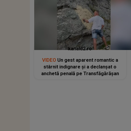
kanald2.ro
VIDEO
Un gest aparent romantic a
stârnit indignare și a declanșat o
anchetă penală pe Transfăgărășan