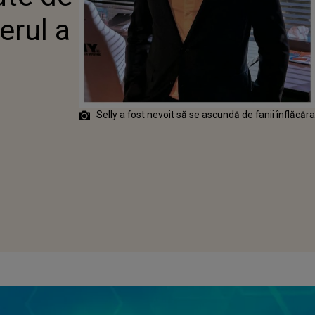
SĂ SE ASCUNDĂ
erul a
N MAGAZIN DE
Selly a fost nevoit să se ascundă de fanii înflăcăra