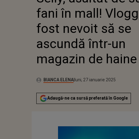
NEVOIT 
fani în mall! Vlogg
ÎNTR-U
HAINE
fost nevoit să se
ascundă într-un
magazin de haine
Publicat:
Autor:
duminică, 26 ianuarie 2025
Actualizat:
BIANCA ELENA
luni, 27 ianuarie 2025
Adaugă-ne ca sursă preferată în Google