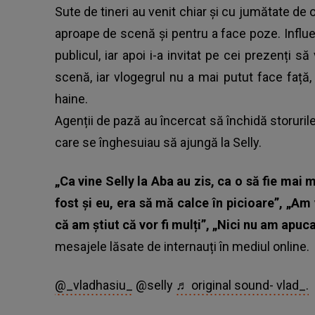
Sute de tineri au venit chiar și cu jumătate de
aproape de scenă și pentru a face poze. Influenc
publicul, iar apoi i-a invitat pe cei prezenți s
scenă, iar vlogegrul nu a mai putut face față,
haine.
Agenții de pază au încercat să închidă storurile 
care se înghesuiau să ajungă la Selly.
„Ca vine Selly la Aba au zis, ca o să fie mai m
fost și eu, era să mă calce în picioare”, „Am
că am știut că vor fi mulți”, „Nici nu am apuc
mesajele lăsate de internauți în mediul online.
@_vladhasiu_
@selly
♬ original sound- vlad_.