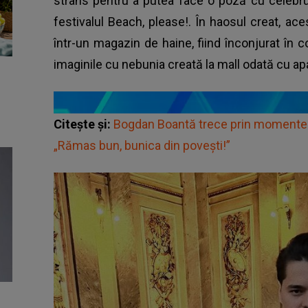
strâns pentru a putea face o poză cu celebrul 
festivalul Beach, please!. În haosul creat, ac
într-un magazin de haine, fiind înconjurat în
imaginile cu nebunia creată la mall odată cu apa
Citește și:
Bogdan Boantă trece prin momente di
„Rămas bun, bunica din povești!”