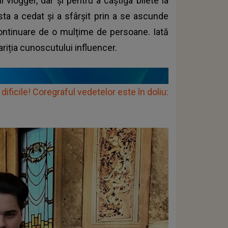
vlogger, dar și pentru a câștiga bilete la
esta a cedat și a sfârșit prin a se ascunde
 continuare de o mulțime de persoane. Iată
riția cunoscutului influencer.
ficile! Coregraful vedetelor este în doliu: