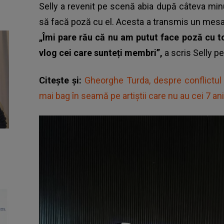
Selly a revenit pe scenă abia după câteva min
să facă poză cu el. Acesta a transmis un mesaj î
„Îmi pare rău că nu am putut face poză cu to
vlog cei care sunteți membri”,
a scris Selly p
Citește și:
Gheorghe Turda, despre conflictul 
mai bag în seamă pe artiștii care nu au cei 7 an