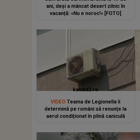
ani, deși a mâncat desert zilnic în
vacanță: «Nu e noroc!» [FOTO]
kanald2.ro
VIDEO
Teama de Legionella îi
determină pe români să renunțe la
aerul condiționat în plină caniculă