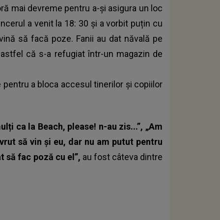
 oră mai devreme pentru a-și asigura un loc
erul a venit la 18: 30 și a vorbit puțin cu
ă vină să facă poze. Fanii au dat năvală pe
 astfel că s-a refugiat într-un magazin de
pentru a bloca accesul tinerilor și copiilor
ulți ca la Beach, please! n-au zis...”, „Am
 vrut să vin și eu, dar nu am putut pentru
at să fac poză cu el”,
au fost câteva dintre