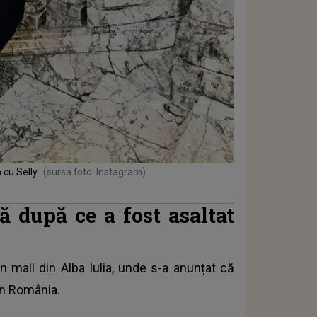
 cu Selly
(sursa foto: Instagram)
ă după ce a fost asaltat
n mall din Alba Iulia, unde s-a anunțat că
in România.