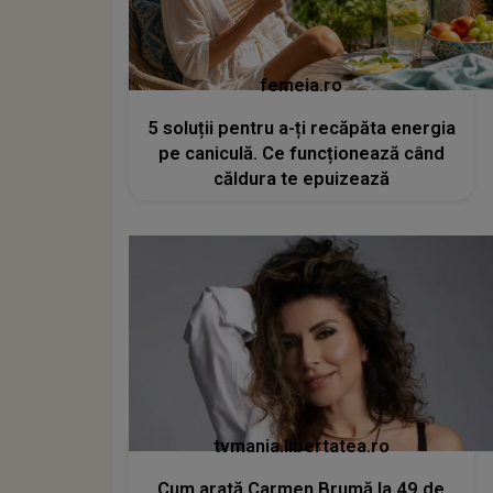
femeia.ro
5 soluții pentru a-ți recăpăta energia
pe caniculă. Ce funcționează când
căldura te epuizează
tvmania.libertatea.ro
Cum arată Carmen Brumă la 49 de