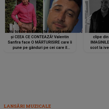
Nu tot ce strălucește în viață este
CE S-A Î
și CEEA CE CONTEAZĂ! Valentin
clipe din
Sanfira face O MĂRTURISIRE care îi
IMAGINIL
pune pe gânduri pe cei care îl
scot la ive
urmăresc în ONLINE. Mesajul
despre 
artistului este despre ceva ce
uităm cu toții, uneori: "La final, nu
vom..."
LANSĂRI MUZICALE