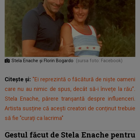
Stela Enache şi Florin Bogardo
(sursa foto: Facebook)
Citește și:
"Ei reprezintă o făcătură de niște oameni
care nu au nimic de spus, decât să-i învețe la rău”.
Stela Enache, părere tranșantă despre influenceri.
Artista susține că acești creatori de conținut trebuie
să fie "curați ca lacrima"
Gestul făcut de Stela Enache pentru