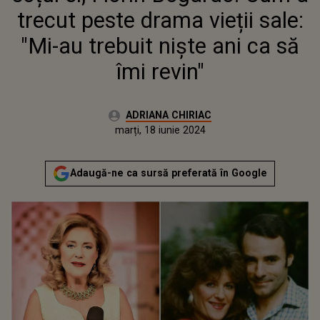
ÎMI REVIN"
trecut peste drama vieții sale:
"Mi-au trebuit niște ani ca să
îmi revin"
Autor:
ADRIANA CHIRIAC
Publicat:
marți, 18 iunie 2024
Actualizat:
marți, 18 iunie 2024
Adaugă-ne ca sursă preferată în Google