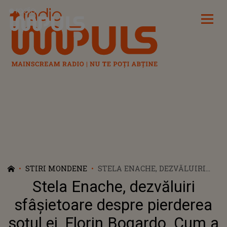
Radio Impuls
STIRI MONDENE
STELA ENACHE, DEZVĂLUIRI
SFÂŞIETOARE DESPRE
Stela Enache, dezvăluiri
PIERDEREA SOȚUL EI, FLORIN
BOGARDO. CUM A TRECUT
sfâşietoare despre pierderea
PESTE DRAMA VIEȚII SALE: "MI-
soțul ei, Florin Bogardo. Cum a
AU TREBUIT NIȘTE ANI CA SĂ