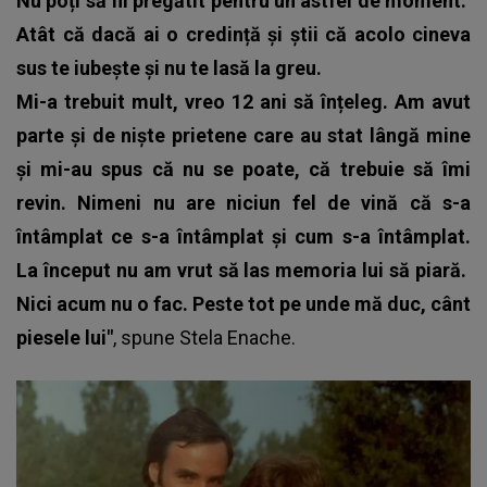
Nu poți să fii pregătit pentru un astfel de moment.
Atât că dacă ai o credință și știi că acolo cineva
sus te iubește și nu te lasă la greu.
Mi-a trebuit mult, vreo 12 ani să înțeleg. Am avut
parte și de niște prietene care au stat lângă mine
și mi-au spus că nu se poate, că trebuie să îmi
revin. Nimeni nu are niciun fel de vină că s-a
întâmplat ce s-a întâmplat și cum s-a întâmplat.
La început nu am vrut să las memoria lui să piară.
Nici acum nu o fac. Peste tot pe unde mă duc, cânt
piesele lui"
, spune Stela Enache.