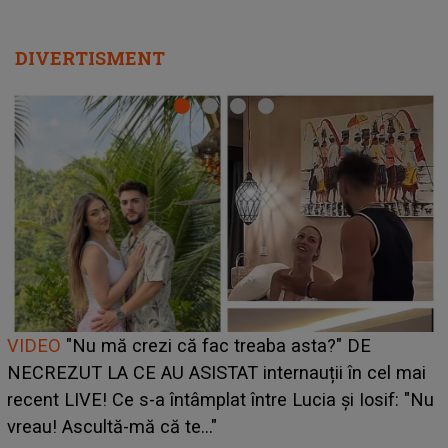
DIVERTISMENT
Cine este Bianca, tânăra clujeancă luată pe scenă la
UNTOLD ONE de Zara Larsson? Aceasta a dezvăluit
ce i-a spus artista suedeză în culise: „Nu am fost
pregătită...”