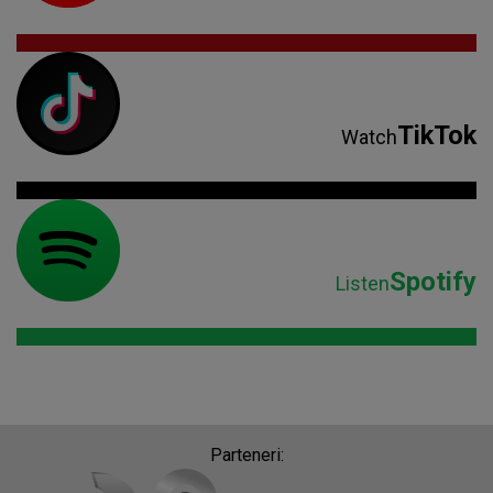
TikTok
Watch
Spotify
Listen
Parteneri: