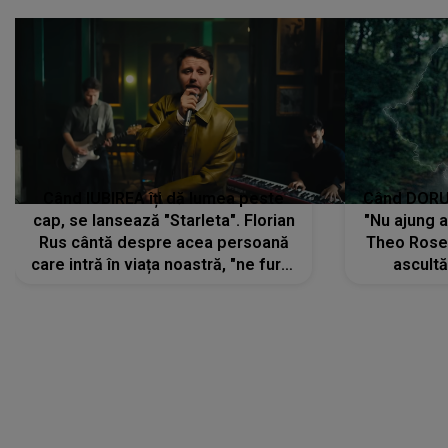
Când IUBIREA îți dă lumea peste
Când DORUL
cap, se lansează "Starleta". Florian
"Nu ajung 
Rus cântă despre acea persoană
Theo Rose 
care intră în viața noastră, "ne fură"
ascultă
toate PRIVIRILE, toate GÂNDURILE,
REGĂSIRI
tot UNIVERSUL și fără să ne dăm
trece pr
seama, ajunge să fie motivul
"Pentru t
pentru care zâmbim
departe 