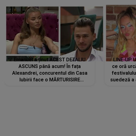
Emanuel a ținut ACEST DETALIU
LINE-UP U
ASCUNS până acum! În fața
ce oră urc
Alexandrei, concurentul din Casa
festivalul
Iubirii face o MĂRTURISIRE
suedeză a a
NEAȘTEPTATĂ despre mama sa:
s-a film
"I-am spus și ei în față, eu nu te
iubesc pentru că..."