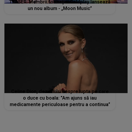
TEASER. Membrii formaţiei Coldplay lansează
un nou album - „Moon Music”
Celine Dion, dezvăluiri despre lupta pe care
o duce cu boala: ”Am ajuns să iau
medicamente periculoase pentru a continua”