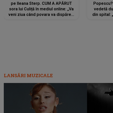
pe Ileana Sterp. CUM A APĂRUT
Popescu?
sora lui Culiță în mediul online: „Va
vedetă du
veni ziua când povara va dispărea,
din spital:
iar lacrimile...”
LANSĂRI MUZICALE