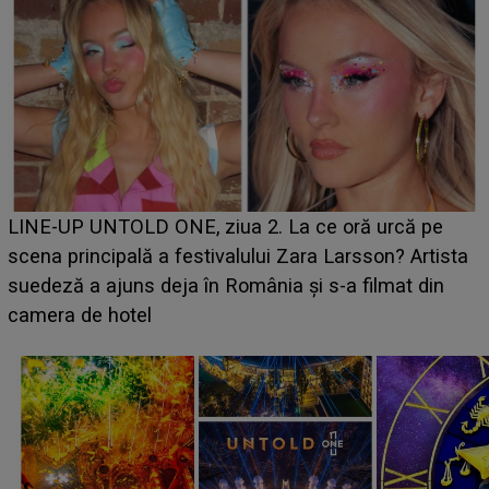
Ce a dezvăluit noua concurentă din "Casa Iubirii" l-a
luat prin surprindere pe Emanuel. CINE ESTE
ta
BĂIATUL VIZAT de Alexandra?! Aflându-se în fața
faptului împlinit, A RECUNOSCUT IMEDIAT: "Am
avut..."