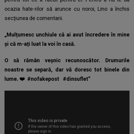
ocazia hate-rilor să arunce cu noroi, Lino a închis
secțiunea de comentarii.
„Mulțumesc unchiule că ai avut încredere în mine
și că m-ați luat la voi în casă.
O să rămân veșnic recunoscător. Drumurile
noastre se separă, dar vă doresc tot binele din
lume. ❤️
#nofakepost
#dinsuflet”