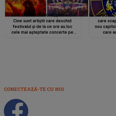
LINE-UP UNTOLD ONE, prima zi.
HOROSCOP 
Cine sunt artiștii care deschid
care scap
festivalul și de la ce ore au loc
nou capitol
cele mai așteptate concerte pe
care a
scena principală?
perioadă 
CONECTEAZĂ-TE CU NOI