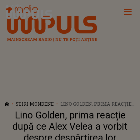
Radio Impuls
STIRI MONDENE
LINO GOLDEN, PRIMA REACȚIE
DUPĂ CE ALEX VELEA A VORBIT
Lino Golden, prima reacție
DESPRE DESPĂRȚIREA LOR
după ce Alex Velea a vorbit
despre despărțirea lor