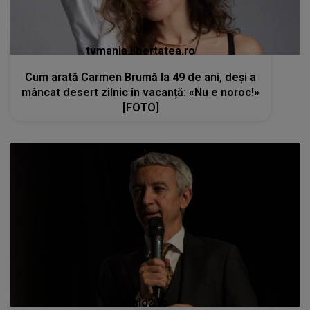
tvmania.libertatea.ro
Cum arată Carmen Brumă la 49 de ani, deși a
mâncat desert zilnic în vacanță: «Nu e noroc!»
[FOTO]
kanald2.ro