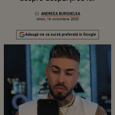
Autor:
ANDREEA BURGHELEA
Publicat:
joi, 15 octombrie 2020
Actualizat:
vineri, 16 octombrie 2020
Adaugă-ne ca sursă preferată în Google