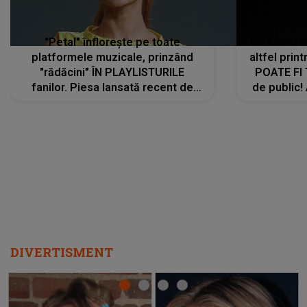
"Petal" înflorește pe toate
De această 
platformele muzicale, prinzând
altfel prin
"rădăcini" ÎN PLAYLISTURILE
POATE FI
fanilor. Piesa lansată recent de
de public!
Ariana Grande îi face pe
a lansat V
ascultători SĂ O ASCULTE PE
REPEAT
DIVERTISMENT