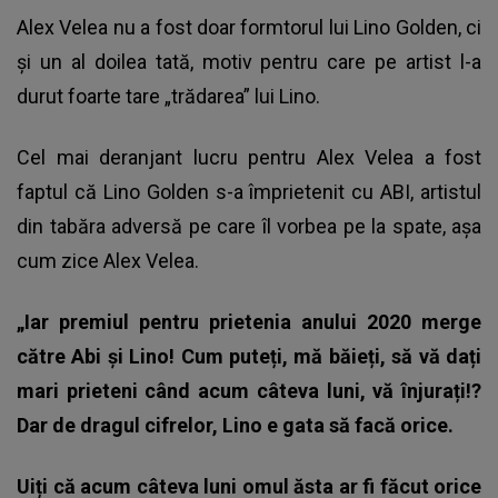
Alex Velea nu a fost doar formtorul lui Lino Golden, ci
și un al doilea tată, motiv pentru care pe artist l-a
durut foarte tare „trădarea” lui Lino.
Cel mai deranjant lucru pentru Alex Velea a fost
faptul că Lino Golden s-a împrietenit cu ABI, artistul
din tabăra adversă pe care îl vorbea pe la spate, așa
cum zice Alex Velea.
„Iar premiul pentru prietenia anului 2020 merge
către Abi și Lino! Cum puteți, mă băieți, să vă dați
mari prieteni când acum câteva luni, vă înjurați!?
Dar de dragul cifrelor, Lino e gata să facă orice.
Uiți că acum câteva luni omul ăsta ar fi făcut orice