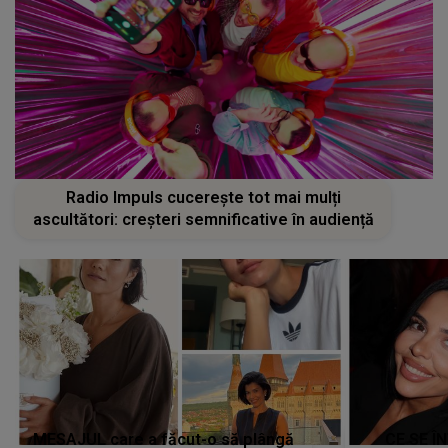
Radio Impuls cucerește tot mai mulți
ascultători: creșteri semnificative în audiență
MESAJUL care a făcut-o să plângă
CE SE Î