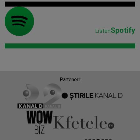
Spotify
Listen
Parteneri: