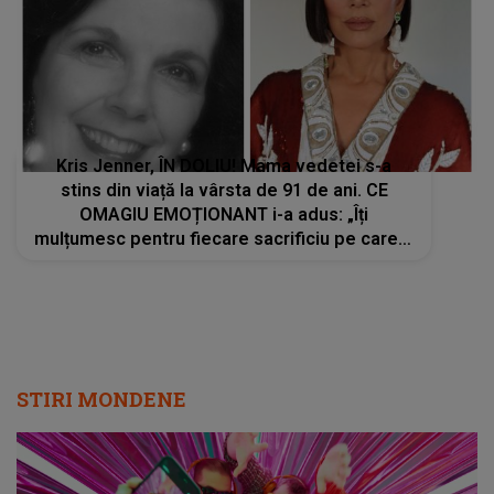
Kris Jenner, ÎN DOLIU! Mama vedetei s-a
stins din viață la vârsta de 91 de ani. CE
OMAGIU EMOȚIONANT i-a adus: „Îți
mulțumesc pentru fiecare sacrificiu pe care l-
ai făcut. Inimile noastre sunt sfâșiate”
STIRI MONDENE