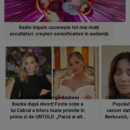
Radio Impuls cucerește tot mai mulți
ascultători: creșteri semnificative în audiență
Cât de bine îi merge Andreei
MĂRTURIA
Ibacka după divorț! Fosta soție a
Pușcău!
lui Cabral a întors toate privirile în
cancer dato
prima zi de UNTOLD: „Parcă ai altă
Berkovich, 
strălucire, emani putere,
accident ru
încredere, siguranță...”
Dacă nu 