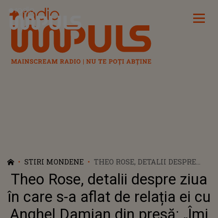
Radio Impuls
STIRI MONDENE
THEO ROSE, DETALII DESPRE
ZIUA ÎN CARE S-A AFLAT DE
Theo Rose, detalii despre ziua
RELAȚIA EI CU ANGHEL
DAMIAN DIN PRESĂ: „ÎMI
în care s-a aflat de relația ei cu
VENEA SĂ IES AFARĂ SĂ URLU”
Anghel Damian din presă: „Îmi