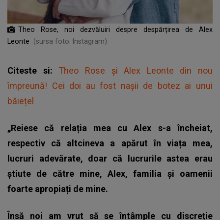
Theo Rose, noi dezvăluiri despre despărțirea de Alex
Leonte
(sursa foto: Instagram)
Citeste si:
Theo Rose și Alex Leonte din nou
împreună! Cei doi au fost nașii de botez ai unui
băiețel
„Reiese că relația mea cu Alex s-a încheiat,
respectiv că altcineva a apărut în viața mea,
lucruri adevărate, doar că lucrurile astea erau
știute de către mine, Alex, familia și oamenii
foarte apropiați de mine.
Însă noi am vrut să se întâmple cu discreție