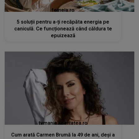
femeia.ro
5 soluții pentru a-ți recăpăta energia pe
caniculă. Ce funcționează când căldura te
epuizează
tvmania.libertatea.ro
Cum arată Carmen Brumă la 49 de ani, deși a