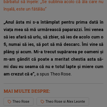
bărbatul să înșele: „Se sublinia acolo că ăla care nu
înșală, este un fătălău”
„Anul ăsta mi s-a întâmplat pentru prima dată în
viața mea să mă urmărească paparazzi. Îmi venea
să ies afară să urlu, să zbier, să ies de acolo cum o
fi, numai să ies, să pot să mă descarc. Îmi vine să
plâng și acum. Mi-a trecut supărarea pe oameni și
m-am gândit că poate a meritat chestia asta să-
mi dau eu seama că nu e totul lapte și miere cum
am crezut că e”,
a spus
Theo Rose
.
MAI MULTE DESPRE:
Theo Rose
Theo Rose si Alex Leonte