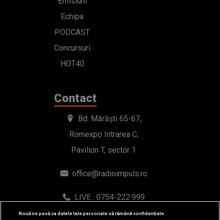
Emisiuni
Echipa
PODCAST
Concursuri
HOT40
Contact
Bd. Mărăști 65-67,
Romexpo Intrarea C,
Pavilion T, sector 1
office@radioimpuls.ro
LIVE : 0754-222.999
WhatsApp: 0754-222.999
Nouă ne pasă ca datele tale personale să rămână confidențiale