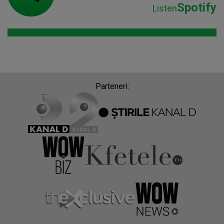
Spotify
Listen
Parteneri: