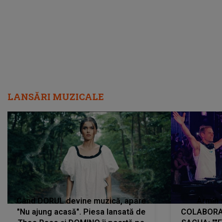
LANSĂRI MUZICALE
Când DORUL devine muzică, apare
Armin 
"Nu ajung acasă". Piesa lansată de
COLABORAR