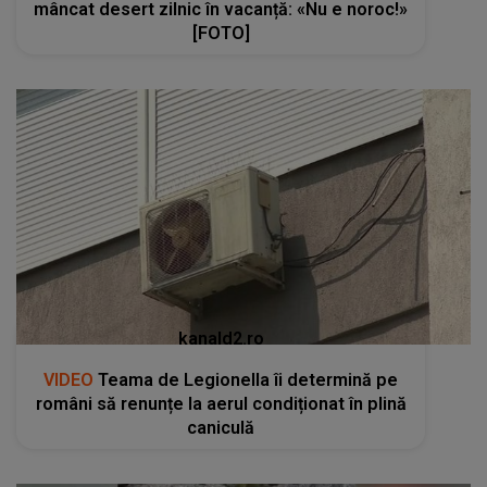
mâncat desert zilnic în vacanță: «Nu e noroc!»
[FOTO]
kanald2.ro
VIDEO
Teama de Legionella îi determină pe
români să renunțe la aerul condiționat în plină
caniculă