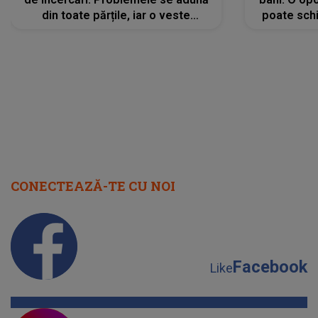
din toate părțile, iar o veste
poate schi
neașteptată îi dă planurile peste
la
cap
CONECTEAZĂ-TE CU NOI
Facebook
Like