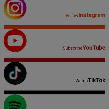
Instagram
Follow
YouTube
Subscribe
TikTok
Watch