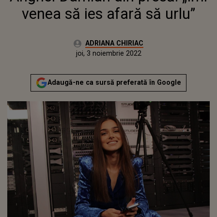
venea să ies afară să urlu”
Autor:
ADRIANA CHIRIAC
Publicat:
joi, 3 noiembrie 2022
Actualizat:
joi, 3 noiembrie 2022
Adaugă-ne ca sursă preferată în Google