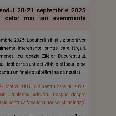
kendul 20-21 septembrie 2025
ta celor mai tari evenimente
rie 2025! Locuitorii săi și vizitatorii vor
mente interesante, printre care târguri,
menea, cu ocazia Zilelor Bucureștiului,
. Iată care sunt activitățile și locurile pe
 pentru un final de săptămână de neuitat.
ea? Motivul ULUITOR pentru care nu a mai
vian Ursulescu, adevărul nespus despre
ele pentru a face loc unor soliști nelegați"