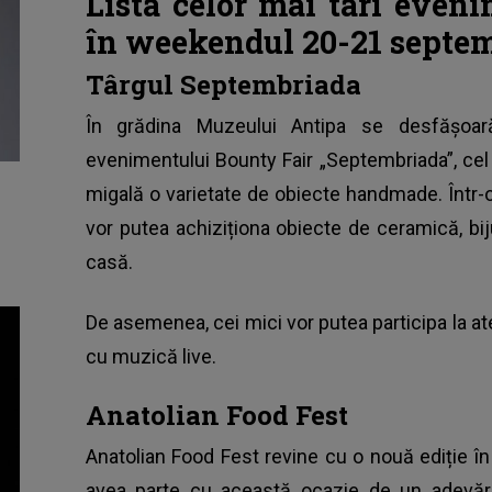
Lista celor mai tari even
în weekendul 20-21 septem
Târgul Septembriada
În grădina Muzeului Antipa se desfășoa
evenimentului Bounty Fair „Septembriada”, cel
migală o varietate de obiecte handmade. Într-o
vor putea achiziționa obiecte de ceramică, bij
casă.
De asemenea, cei mici vor putea participa la ate
cu muzică live.
Anatolian Food Fest
Anatolian Food Fest revine cu o nouă ediție în
avea parte cu această ocazie de un adevărat