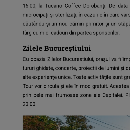
16:00, la Tucano Coffee Dorobanți. De data a
microcipați și sterilizați, în cazurile în care vâ
căutându-și un nou cămin primitor și un stăpâ
târg cu mici cadouri din partea sponsorilor.
Zilele Bucureștiului
Cu ocazia Zilelor Bucureștiului, orașul va fi î
tururi ghidate, concerte, proiecții de lumini și d
alte experiențe unice. Toate activitățile sunt g
Tour vor circula și ele în mod gratuit. Acestea 
prin cele mai frumoase zone ale Capitalei. Pl
23:00.