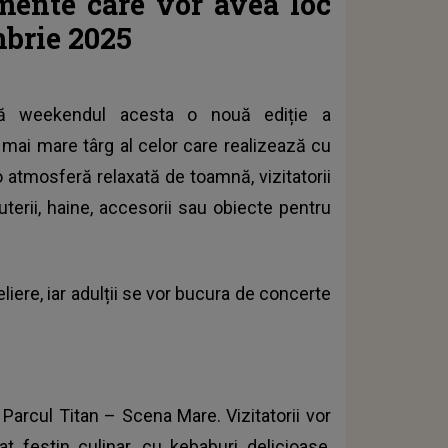
imente care vor avea loc
brie 2025
ră weekendul acesta o nouă ediție a
 mai mare târg al celor care realizează cu
 atmosferă relaxată de toamnă, vizitatorii
uterii, haine, accesorii sau obiecte pentru
liere, iar adulții se vor bucura de concerte
 Parcul Titan – Scena Mare. Vizitatorii vor
 festin culinar, cu kebaburi delicioase,