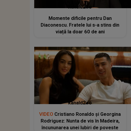
kanald2.ro
Momente dificile pentru Dan
Diaconescu. Fratele lui s-a stins din
viață la doar 60 de ani
kanald2.ro
VIDEO
Cristiano Ronaldo și Georgina
Rodriguez: Nunta de vis în Madeira,
încununarea unei Iubiri de poveste