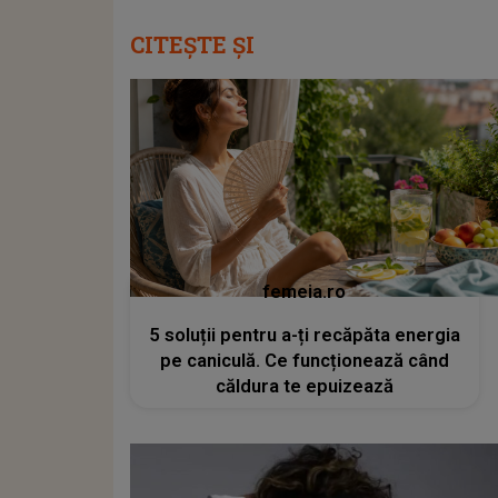
CITEȘTE ȘI
femeia.ro
5 soluții pentru a-ți recăpăta energia
pe caniculă. Ce funcționează când
căldura te epuizează