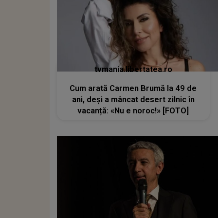
tvmania.libertatea.ro
Cum arată Carmen Brumă la 49 de
ani, deși a mâncat desert zilnic în
vacanță: «Nu e noroc!» [FOTO]