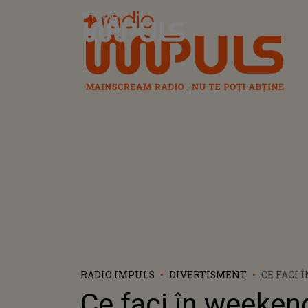
Radio Impuls
RADIO IMPULS
DIVERTISMENT
CE FACI
20-21 SE
Ce faci în weeken
TOPUL