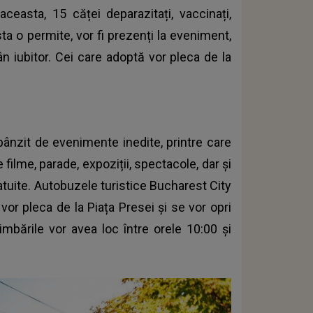
ceasta, 15 căței deparazitați, vaccinați,
rsta o permite, vor fi prezenți la eveniment,
n iubitor. Cei care adoptă vor pleca de la
mpânzit de evenimente inedite, printre care
e filme, parade, expoziții, spectacole, dar și
ratuite. Autobuzele turistice Bucharest City
vor pleca de la Piața Presei și se vor opri
imbările vor avea loc între orele 10:00 și