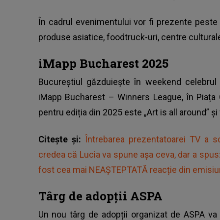
În cadrul evenimentului vor fi prezente pest
produse asiatice, foodtruck-uri, centre culturale 
iMapp Bucharest 2025
Bucureștiul găzduiește în weekend celebrul
iMapp
Bucharest – Winners League, în Piața C
pentru ediția din 2025 este „Art is all around” ș
Citește și:
Întrebarea prezentatoarei TV a 
credea că Lucia va spune așa ceva, dar a spu
fost cea mai NEAȘTEPTATĂ reacție din emisi
Târg de adopții ASPA
Un nou târg de adopții organizat de ASPA va 