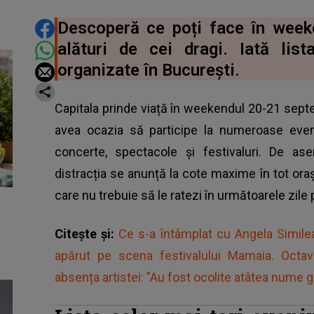
DISTRIBUIE ARTICOLUL
Descoperă ce poți face în wee
alături de cei dragi. Iată lis
organizate în București.
Capitala prinde viață în weekendul 20-21 septemb
avea ocazia să participe la numeroase eveni
concerte, spectacole și festivaluri. De ase
distracția se anunță la cote maxime în tot orașul
care nu trebuie să le ratezi în următoarele zile
Citește și:
Ce s-a întâmplat cu Angela Simil
apărut pe scena festivalului Mamaia. Octa
absența artistei: "Au fost ocolite atâtea nume gr