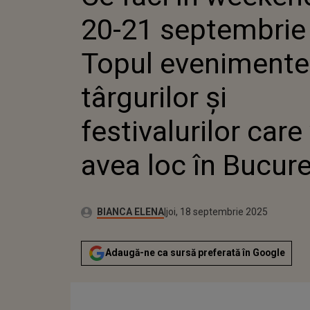
EVENIME
20-21 septembrie
TÂRGURI
FESTIVA
VOR AVEA
Topul evenimentel
BUCUREȘ
târgurilor și
festivalurilor care
avea loc în Bucure
Publicat:
Autor:
joi, 18 septembrie 2025
Actualizat:
BIANCA ELENA
joi, 18 septembrie 2025
Adaugă-ne ca sursă preferată în Google