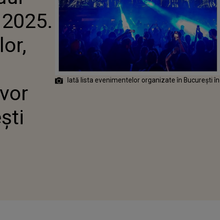
NTELOR,
 2025.
LOR ȘI
LURILOR CARE
 LOC ÎN
or,
TI
Iată lista evenimentelor organizate în București
 vor
ști