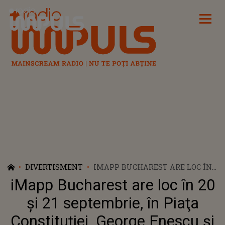
Radio Impuls
DIVERTISMENT
IMAPP BUCHAREST ARE LOC ÎN
20 ŞI 21 SEPTEMBRIE, ÎN PIAŢA
iMapp Bucharest are loc în 20
CONSTITUŢIEI. GEORGE ENESCU
ŞI CONSTANTIN BRÂNCUŞI,
şi 21 septembrie, în Piaţa
ONORAŢI PRIN DOUĂ LUCRĂRI
Constituţiei. George Enescu şi
DE VIDEO MAPPING. ÎN