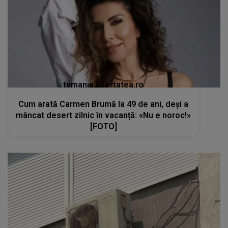
Cum arată Carmen Brumă la 49 de ani, deși a
mâncat desert zilnic în vacanță: «Nu e noroc!»
[FOTO]
kanald2.ro
VIDEO
Teama de Legionella îi determină pe
români să renunțe la aerul condiționat în plină
caniculă