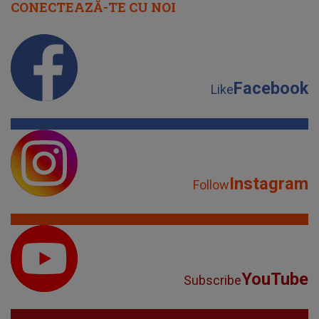
Instagram
Follow
YouTube
Subscribe
TikTok
Watch