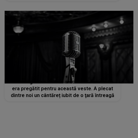
Breaking news: Inimile s-au frânt. Nimeni nu
era pregătit pentru această veste. A plecat
dintre noi un cântăreț iubit de o ţară întreagă
STIRI MONDENE