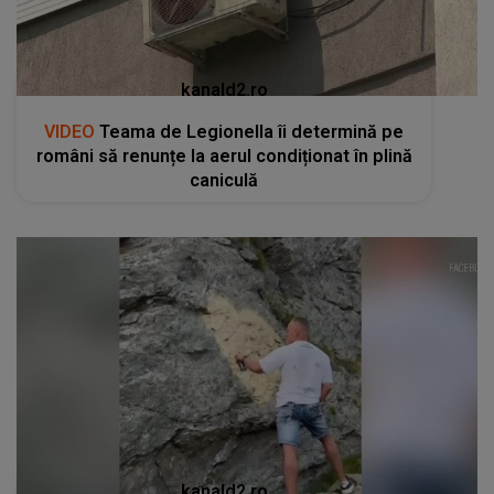
kanald2.ro
VIDEO
Un gest aparent romantic a stârnit
indignare și a declanșat o anchetă penală pe
Transfăgărășan
RECOMANDĂRI