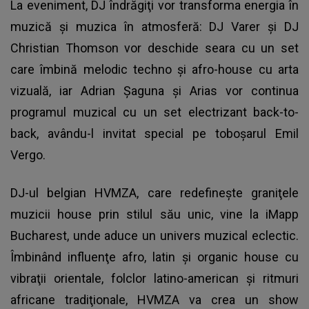
La eveniment, DJ îndrăgiţi vor transforma energia în
muzică şi muzica în atmosferă: DJ Varer şi DJ
Christian Thomson vor deschide seara cu un set
care îmbină melodic techno şi afro-house cu arta
vizuală, iar Adrian Şaguna şi Arias vor continua
programul muzical cu un set electrizant back-to-
back, avându-l invitat special pe toboşarul Emil
Vergo.
DJ-ul belgian HVMZA, care redefineşte graniţele
muzicii house prin stilul său unic, vine la iMapp
Bucharest, unde aduce un univers muzical eclectic.
Îmbinând influenţe afro, latin şi organic house cu
vibraţii orientale, folclor latino-american şi ritmuri
africane tradiţionale, HVMZA va crea un show