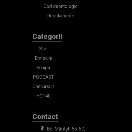
Emisiuni
Echipa
PODCAST
Concursuri
HOT40
Contact
Bd. Mărăști 65-67,
Romexpo Intrarea C,
Pavilion T, sector 1
office@radioimpuls.ro
LIVE : 0754-222.999
WhatsApp: 0754-222.999