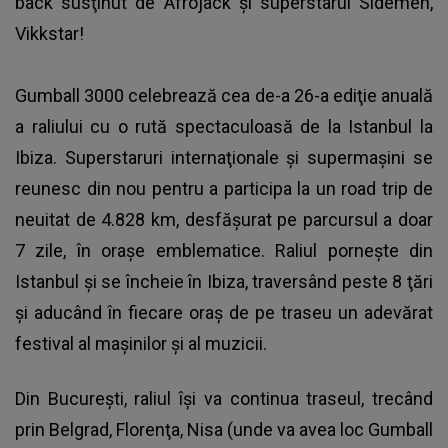
back susţinut de Afrojack şi superstarul Sidemen,
Vikkstar!
Gumball 3000 celebrează cea de-a 26-a ediţie anuală
a raliului cu o rută spectaculoasă de la Istanbul la
Ibiza. Superstaruri internaţionale şi supermaşini se
reunesc din nou pentru a participa la un road trip de
neuitat de 4.828 km, desfăşurat pe parcursul a doar
7 zile, în oraşe emblematice. Raliul porneşte din
Istanbul şi se încheie în Ibiza, traversând peste 8 ţări
şi aducând în fiecare oraş de pe traseu un adevărat
festival al maşinilor şi al muzicii.
Din Bucureşti, raliul îşi va continua traseul, trecând
prin Belgrad, Florenţa, Nisa (unde va avea loc Gumball