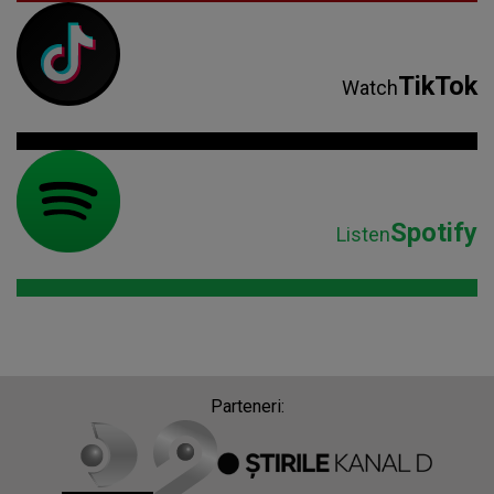
Spotify
Listen
Parteneri: