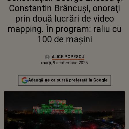
PROGRAM: RALIU CU 100 DE
Constantin Brâncuşi, onoraţi
MAŞINI
prin două lucrări de video
mapping. În program: raliu cu
100 de maşini
Autor:
ALICE POPESCU
Publicat:
marți, 9 septembrie 2025
Adaugă-ne ca sursă preferată în Google