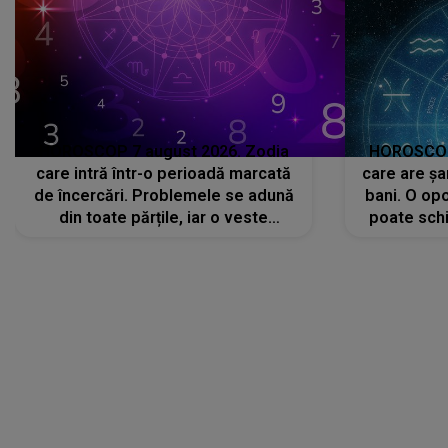
de încercări. Problemele se adună
bani. O opo
din toate părțile, iar o veste
poate schi
neașteptată îi dă planurile peste
la
cap
CONECTEAZĂ-TE CU NOI
Facebook
Like