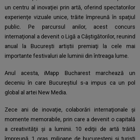
un centru al inovaţiei prin artă, oferind spectatorilor
experienţe vizuale unice, trăite împreună în spaţiul
public. Pe parcursul anilor, acest concurs
internaţional a devenit o Ligă a Câştigătorilor, reunind
anual la Bucureşti artiştii premiaţi la cele mai
importante festivaluri ale luminii din întreaga lume.
Anul acesta, iMapp Bucharest marchează un
deceniu în care Bucureştiul s-a impus ca un pol
global al artei New Media.
Zece ani de inovaţie, colaborări internaţionale şi
momente memorabile, prin care a devenit o capitală
a creativităţii şi a luminii. 10 ediţii de artă trăită
împreună, 1 oraş, milioane de bucureşteni şi turişti