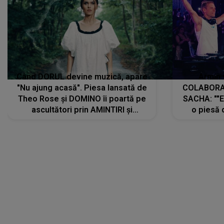
Theo Rose și DOMINO îi poartă pe
SACHA: ""E
ascultători prin AMINTIRI și
o piesă 
REGĂSIRI, iar drumul emoțiilor
imediat pre
trece prin sufletul publicului:
cu mine șt
"Pentru toți cei care au plecat
păstrăm do
departe ca să le fie mai bine"
DIVERTISMENT