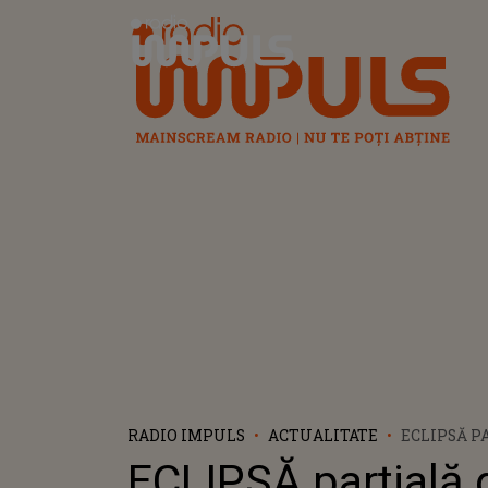
Radio Impuls
RADIO IMPULS
ACTUALITATE
ECLIPSĂ P
SOARE PE 
ECLIPSĂ parțială 
2025. DE U