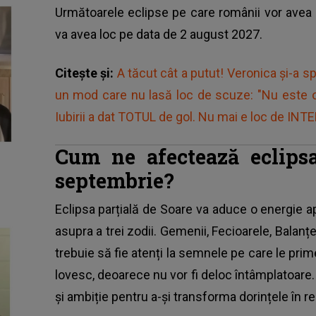
Următoarele eclipse pe care românii vor avea o
va avea loc pe data de 2 august 2027.
Citește și:
A tăcut cât a putut! Veronica și-a sp
un mod care nu lasă loc de scuze: "Nu este o
Iubirii a dat TOTUL de gol. Nu mai e loc de IN
Cum ne afectează eclipsa
septembrie?
Eclipsa parțială de Soare va aduce o energie a
asupra a trei zodii. Gemenii, Fecioarele, Balanțel
trebuie să fie atenți la semnele pe care le pri
lovesc, deoarece nu vor fi deloc întâmplatoare. 
și ambiție pentru a-și transforma dorințele în r