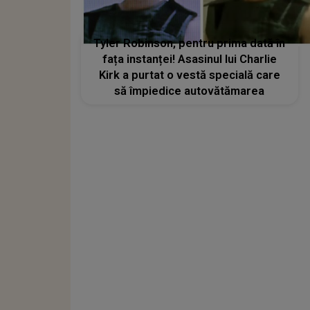
Tyler Robinson, pentru prima dată în
fața instanței! Asasinul lui Charlie
Kirk a purtat o vestă specială care
să împiedice autovătămarea