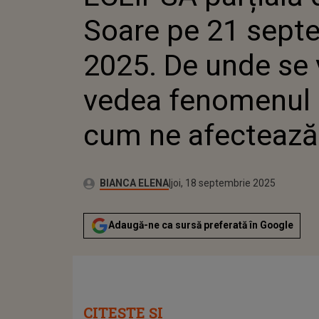
VEDEA FE
Soare pe 21 sept
ȘI CUM NE
2025. De unde se 
vedea fenomenul r
cum ne afectează
Publicat:
Autor:
joi, 18 septembrie 2025
Actualizat:
BIANCA ELENA
joi, 18 septembrie 2025
Adaugă-ne ca sursă preferată în Google
CITEȘTE ȘI