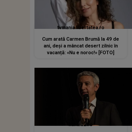
tvmania.libertatea.ro
Cum arată Carmen Brumă la 49 de
ani, deși a mâncat desert zilnic în
vacanță: «Nu e noroc!» [FOTO]
kanald2.ro