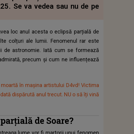
025. Se va vedea sau nu de pe
vea loc anul acesta o eclipsă parțială de
te colțuri ale lumii. Fenomenul rar este
ții de astronomie. Iată cum se formează
i admirată, precum și cum ne influențează
 moartă în mașina artistului D4vd! Victima
ată dispărută anul trecut. NU o să îți vină
parțială de Soare?
ntreaga lume vor fi martorii unui fenomen