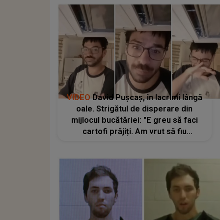
VIDEO
David Pușcaș, în lacrimi lângă
oale. Strigătul de disperare din
mijlocul bucătăriei: "E greu să faci
cartofi prăjiți. Am vrut să fiu
faimoasă ca să nu gătesc". Fiul
adoptiv al Luminiței Anghel credea
că faima îl va salva. Ce a pățit în fața
aragazul