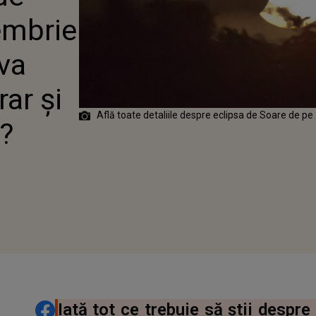
NOMENUL RAR
embrie
 AFECTEAZĂ?
va
ar și
Află toate detaliile despre eclipsa de Soare de 
?
DISTRIBUIE ARTICOLUL
Iată tot ce trebuie să știi despre