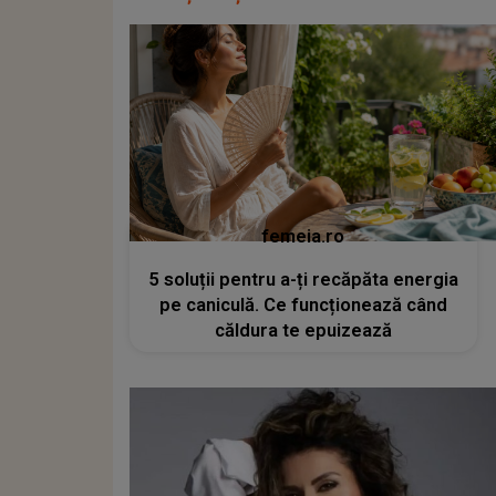
femeia.ro
5 soluții pentru a-ți recăpăta energia
pe caniculă. Ce funcționează când
căldura te epuizează