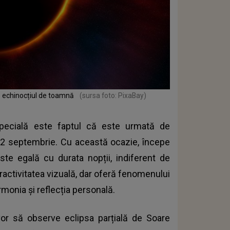
de echinocțiul de toamnă
(sursa foto: PixaBay)
pecială este faptul că este urmată de
22 septembrie. Cu această ocazie, începe
este egală cu durata nopții, indiferent de
ractivitatea vizuală, dar oferă fenomenului
rmonia și reflecția personală.
vor să observe eclipsa parțială de Soare