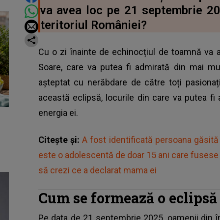
va avea loc pe 21 septembrie 2
teritoriul României?
Cu o zi înainte de echinocțiul de toamnă va a
Soare, care va putea fi admirată din mai mul
așteptat cu nerăbdare de către toți pasiona
această eclipsă, locurile din care va putea f
energia ei.
Citește și:
A fost identificată persoana găsită
este o adolescentă de doar 15 ani care fusese d
să crezi ce a declarat mama ei
Cum se formează o eclipsă 
Pe data de 21 septembrie 2025, oamenii din î