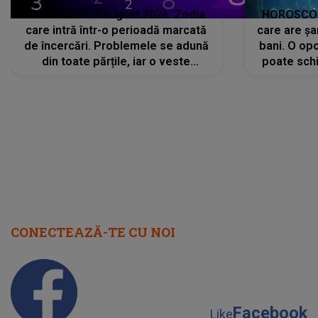
HOROSCOP 7 august 2026. Zodia
HOROSCOP 
care intră într-o perioadă marcată
care are șa
de încercări. Problemele se adună
bani. O opo
din toate părțile, iar o veste
poate schi
neașteptată îi dă planurile peste
la
cap
CONECTEAZĂ-TE CU NOI
Facebook
Like