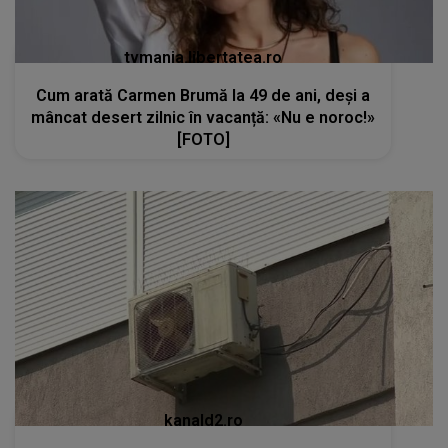
tvmania.libertatea.ro
Cum arată Carmen Brumă la 49 de ani, deși a
mâncat desert zilnic în vacanță: «Nu e noroc!»
[FOTO]
kanald2.ro