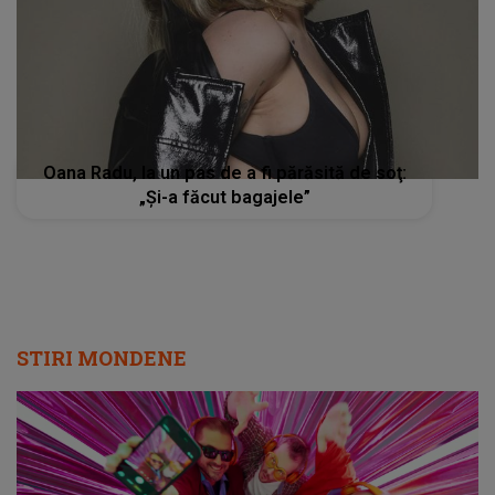
Oana Radu, la un pas de a fi părăsită de soţ:
„Și-a făcut bagajele”
STIRI MONDENE