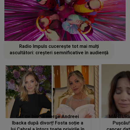
Radio Impuls cucerește tot mai mulți
ascultători: creșteri semnificative în audiență
Cât de bine îi merge Andreei
MĂRTURIA
Ibacka după divorț! Fosta soție a
Pușcău!
lui Cabral a întors toate privirile în
cancer dato