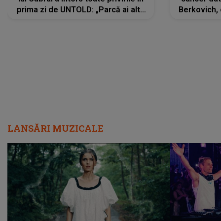
prima zi de UNTOLD: „Parcă ai altă
Berkovich, 
strălucire, emani putere,
accident ru
încredere, siguranță...”
Dacă nu 
LANSĂRI MUZICALE