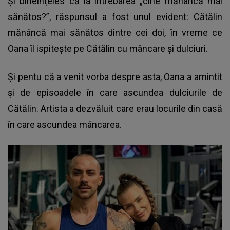
Și bineînțeles că la întrebarea „cine mănâncă mai
sănătos?”, răspunsul a fost unul evident: Cătălin
mănâncă mai sănătos dintre cei doi, în vreme ce
Oana îl ispitește pe Cătălin cu mâncare și dulciuri.
Și pentu că a venit vorba despre asta,
Oana a amintit
și de episoadele în care ascundea dulciurile de
Cătălin
. Artista a dezvăluit care erau locurile din casă
în care ascundea mâncarea.