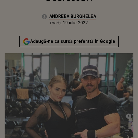
Autor:
ANDREEA BURGHELEA
Publicat:
vineri, 12 februarie 2021
Actualizat:
marți, 19 iulie 2022
Adaugă-ne ca sursă preferată în Google