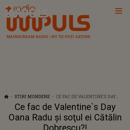
Radio Impuls
STIRI MONDENE
CE FAC DE VALENTINE`S DAY
OANA RADU ŞI SOŢUL EI
Ce fac de Valentine`s Day
CĂTĂLIN DOBRESCU?!
Oana Radu şi soţul ei Cătălin
Dobrescu?!