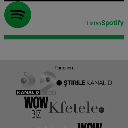
Spotify
Listen
Parteneri: