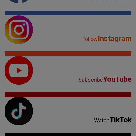
Instagram
Follow
YouTube
Subscribe
TikTok
Watch