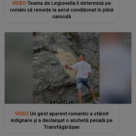
VIDEO
Teama de Legionella îi determină pe
români să renunțe la aerul condiționat în plină
caniculă
kanald2.ro
VIDEO
Un gest aparent romantic a stârnit
indignare și a declanșat o anchetă penală pe
Transfăgărășan