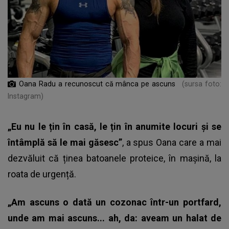
Oana Radu a recunoscut că mânca pe ascuns
(sursa foto:
Instagram)
„Eu nu le țin în casă, le țin în anumite locuri și se
întâmplă să le mai găsesc”
, a spus Oana care a mai
dezvăluit că ținea batoanele proteice, în mașină, la
roata de urgență.
„Am ascuns o dată un cozonac într-un portfard,
unde am mai ascuns... ah, da: aveam un halat de