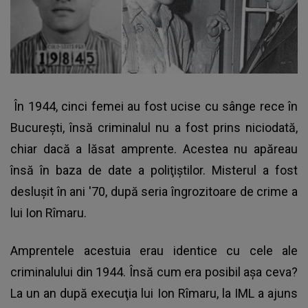
În 1944, cinci femei au fost ucise cu sânge rece în
Bucureşti, însă criminalul nu a fost prins niciodată,
chiar dacă a lăsat amprente. Acestea nu apăreau
însă în baza de date a poliţiştilor. Misterul a fost
desluşit în ani '70, după seria îngrozitoare de crime a
lui Ion Rîmaru.
Amprentele acestuia erau identice cu cele ale
criminalului din 1944. Însă cum era posibil aşa ceva?
La un an după execuţia lui Ion Rîmaru, la IML a ajuns