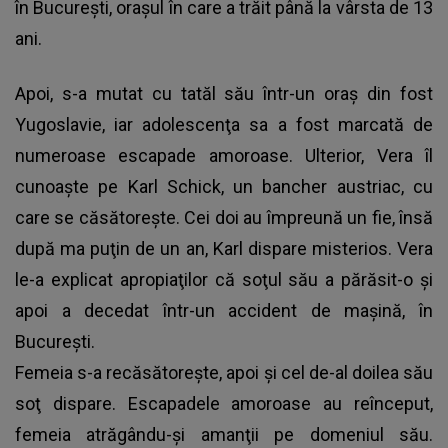
în Bucureşti, oraşul în care a trăit până la vârsta de 13
ani.
Apoi, s-a mutat cu tatăl său într-un oraş din fost
Yugoslavie, iar adolescenţa sa a fost marcată de
numeroase escapade amoroase. Ulterior, Vera îl
cunoaşte pe Karl Schick, un bancher austriac, cu
care se căsătoreşte. Cei doi au împreună un fie, însă
după ma puţin de un an, Karl dispare misterios. Vera
le-a explicat apropiaţilor că soţul său a părăsit-o şi
apoi a decedat într-un accident de maşină, în
Bucureşti.
Femeia s-a recăsătoreşte, apoi şi cel de-al doilea său
soţ dispare. Escapadele amoroase au reînceput,
femeia atrăgându-şi amanţii pe domeniul său.