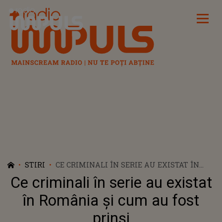
Radio Impuls
STIRI
CE CRIMINALI ÎN SERIE AU EXISTAT ÎN
ROMÂNIA ȘI CUM AU FOST PRINȘI
Ce criminali în serie au existat
în România și cum au fost
prinși