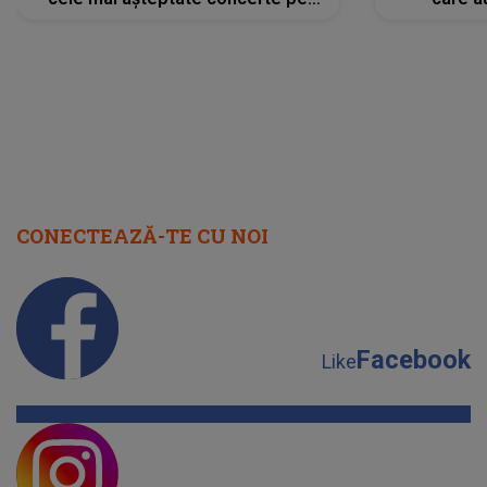
scena principală?
perioadă 
CONECTEAZĂ-TE CU NOI
Facebook
Like