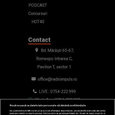
PODCAST
Concursuri
HOT40
Contact
Bd. Mărăști 65-67,
Romexpo Intrarea C,
Pavilion T, sector 1
office@radioimpuls.ro
LIVE : 0754-222.999
WhatsApp: 0754-222.999
Nouă ne pasă ca datele tale personale să rămână confidențiale
Noi și partenerii noștri
589
stocăm și/sau accesăm informații pe dispozitivul dvs., precum identificatorii cookie unici pentru
prelucrarea datelor cu caracter personal. Puteți accepta sau gestiona preferințele dvs. făcând clic mai jos, respectiv vă