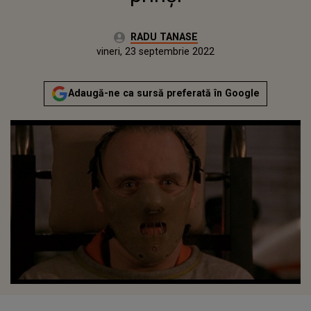
Autor:
RADU TANASE
Publicat:
joi, 23 septembrie 2021
Actualizat:
vineri, 23 septembrie 2022
Adaugă-ne ca sursă preferată în Google