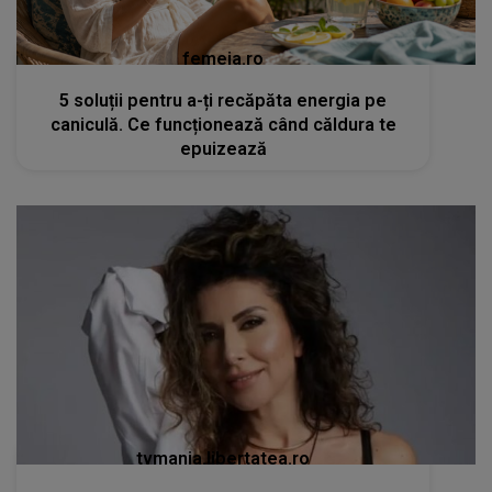
femeia.ro
5 soluții pentru a-ți recăpăta energia pe
caniculă. Ce funcționează când căldura te
epuizează
tvmania.libertatea.ro