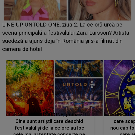
Ce a dezvăluit noua concurentă din "Casa Iubirii" l-a
luat prin surprindere pe Emanuel. CINE ESTE
BĂIATUL VIZAT de Alexandra?! Aflându-se în fața
faptului împlinit, A RECUNOSCUT IMEDIAT: "Am
avut..."
LINE-UP UNTOLD ONE, prima zi.
HOROSCOP 
Cine sunt artiștii care deschid
care scap
festivalul și de la ce ore au loc
nou capitol
cele mai așteptate concerte pe
care a