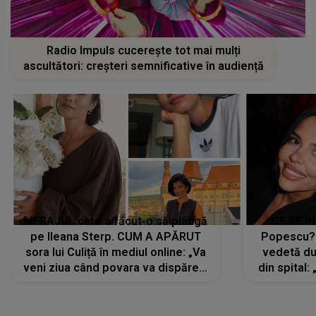
Radio Impuls cucerește tot mai mulți
ascultători: creșteri semnificative în audiență
MESAJUL care a făcut-o să plângă
CE SE Î
pe Ileana Sterp. CUM A APĂRUT
Popescu?
sora lui Culiță în mediul online: „Va
vedetă du
veni ziua când povara va dispărea,
din spital:
iar lacrimile...”