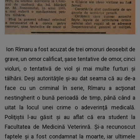
Ion Rîmaru a fost acuzat de trei omoruri deosebit de
grave, un omor calificat, şase tentative de omor, cinci
violuri, o tentativă de viol şi mai multe furturi şi
tâlhării. Deşi autorităţile şi-au dat seama că au de-a
face cu un criminal în serie, Rîmaru a acţionat
nestingherit o bună perioadă de timp, până când a
uitat la locul unei crime o adeverinţă medicală.
Poliţiştii l-au găsit şi au aflat că era student la
Facultatea de Medicină Veterinră. Şi-a recunoscut
faptele şi a fost condamnat la moarte, iar ultimele