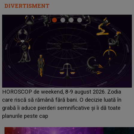
DIVERTISMENT
Emanuel a ținut ACEST DETALIU ASCUNS până
acum! În fața Alexandrei, concurentul din Casa Iubirii
face o MĂRTURISIRE NEAȘTEPTATĂ despre mama
sa: "I-am spus și ei în față, eu nu te iubesc pentru
că..."