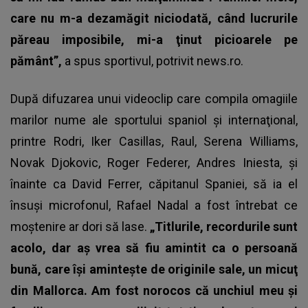
care nu m-a dezamăgit niciodată, când lucrurile
păreau imposibile, mi-a ţinut picioarele pe
pământ”,
a spus sportivul, potrivit news.ro.
După difuzarea unui videoclip care compila omagiile
marilor nume ale sportului spaniol şi internaţional,
printre Rodri, Iker Casillas, Raul, Serena Williams,
Novak Djokovic, Roger Federer, Andres Iniesta, şi
înainte ca David Ferrer, căpitanul Spaniei, să ia el
însuşi microfonul,
Rafael Nadal
a fost întrebat ce
moştenire ar dori să lase.
„Titlurile, recordurile sunt
acolo, dar aş vrea să fiu amintit ca o persoană
bună, care îşi aminteşte de originile sale, un micuţ
din Mallorca. Am fost norocos că unchiul meu şi