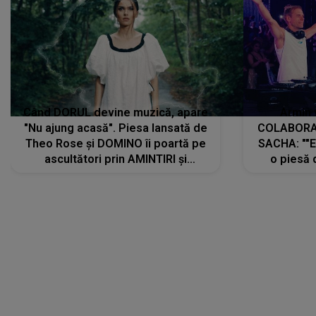
Când DORUL devine muzică, apare
Armin 
"Nu ajung acasă". Piesa lansată de
COLABORAR
Theo Rose și DOMINO îi poartă pe
SACHA: ""E
ascultători prin AMINTIRI și
o piesă 
REGĂSIRI, iar drumul emoțiilor
imediat pre
trece prin sufletul publicului:
cu mine șt
"Pentru toți cei care au plecat
păstrăm do
departe ca să le fie mai bine"