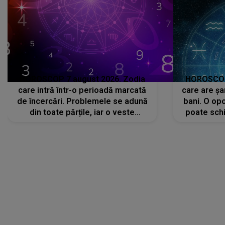
HOROSCOP 7 august 2026. Zodia
HOROSCOP 
care intră într-o perioadă marcată
care are șa
de încercări. Problemele se adună
bani. O opo
din toate părțile, iar o veste
poate schi
neașteptată îi dă planurile peste
la
cap