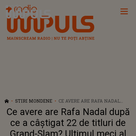
Radio Impuls
STIRI MONDENE
CE AVERE ARE RAFA NADAL
DUPĂ CE A CÂȘTIGAT 22 DE
Ce avere are Rafa Nadal după
TITLURI DE GRAND-SLAM?
ULTIMUL MECI AL
ce a câștigat 22 de titluri de
LEGENDARULUI TENISMEN A
Grand-Slam? Ultimul meci al
FOST LA CUPA DAVIS