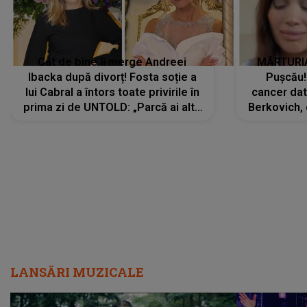
Cât de bine îi merge Andreei
MĂRTURIA
Ibacka după divorț! Fosta soție a
Pușcău!
lui Cabral a întors toate privirile în
cancer dato
prima zi de UNTOLD: „Parcă ai altă
Berkovich, 
strălucire, emani putere,
accident ru
încredere, siguranță...”
Dacă nu 
LANSĂRI MUZICALE