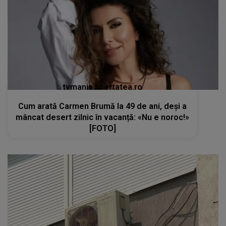
tvmania.libertatea.ro
Cum arată Carmen Brumă la 49 de ani, deși a
mâncat desert zilnic în vacanță: «Nu e noroc!»
[FOTO]