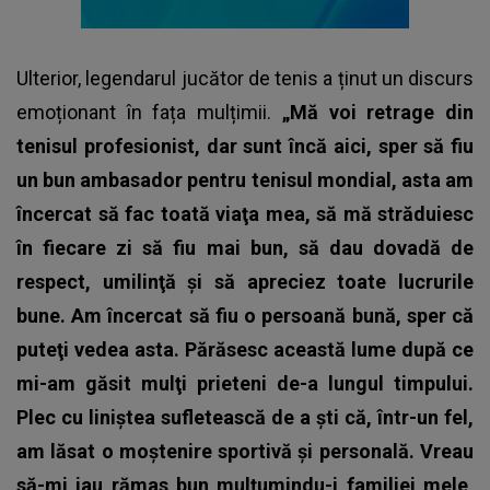
Ulterior, legendarul jucător de tenis a ținut un discurs
emoționant în fața mulțimii.
„Mă voi retrage din
tenisul profesionist, dar sunt încă aici, sper să fiu
un bun ambasador pentru tenisul mondial, asta am
încercat să fac toată viaţa mea, să mă străduiesc
în fiecare zi să fiu mai bun, să dau dovadă de
respect, umilinţă şi să apreciez toate lucrurile
bune. Am încercat să fiu o persoană bună, sper că
puteţi vedea asta. Părăsesc această lume după ce
mi-am găsit mulţi prieteni de-a lungul timpului.
Plec cu liniştea sufletească de a şti că, într-un fel,
am lăsat o moştenire sportivă şi personală. Vreau
să-mi iau rămas bun mulţumindu-i familiei mele,