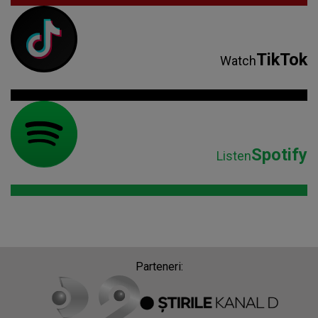
TikTok
Watch
Spotify
Listen
Parteneri: