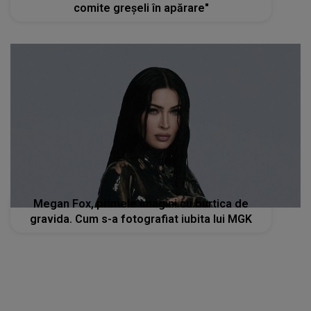
comite greşeli în apărare"
Megan Fox, primele imagini cu burtica de
gravida. Cum s-a fotografiat iubita lui MGK