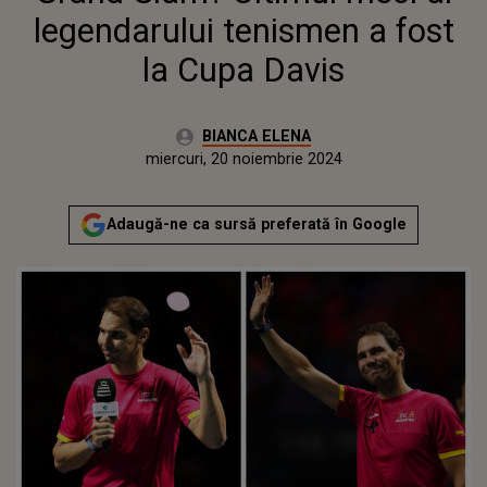
legendarului tenismen a fost
la Cupa Davis
Autor:
BIANCA ELENA
Publicat:
miercuri, 20 noiembrie 2024
Actualizat:
miercuri, 20 noiembrie 2024
Adaugă-ne ca sursă preferată în Google