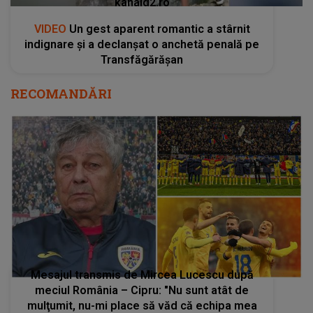
kanald2.ro
VIDEO
Un gest aparent romantic a stârnit
indignare și a declanșat o anchetă penală pe
Transfăgărășan
RECOMANDĂRI
Mesajul transmis de Mircea Lucescu după
meciul România – Cipru: "Nu sunt atât de
mulţumit, nu-mi place să văd că echipa mea