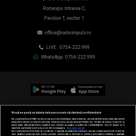
Romexpo Intrarea C,
Pavilion T, sector 1
office@radioimpuls.ro
LIVE : 0754-222.999
WhatsApp: 0754-222.999
© 2019-2026 DOGAN MEDIA INTERNATIONAL SA, Toate
Nouă ne pasă ca datele tale personale să rămână confidențiale
drepturile rezervate.
Noi și partenerii noștri
589
stocăm și/sau accesăm informații pe dispozitivul dvs., precum identificatorii cookie unici pentru
prelucrarea datelor cu caracter personal. Puteți accepta sau gestiona preferințele dvs. făcând clic mai jos, respectiv vă
puteți opune utilizării unui interes legitim în orice moment pe pagina cu politica de confidențialitate. Aceste alegeri vor fi
raportate partenerilor noștri și nu vă vor afecta navigarea.
Mai multe detalii
Noi si partenerii nostri (retelele de socializare si agentiile de publicitate partenere, precum si furnizorii nostri de servicii de
date analitice) prelucram date pentru a permite website-ului sa functioneze, pentru a personaliza continutul si anunturile