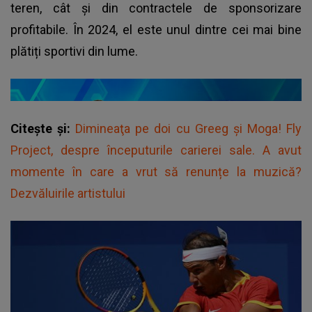
teren, cât și din contractele de sponsorizare
profitabile. În 2024, el este unul dintre cei mai bine
plătiți sportivi din lume.
Citește și:
Dimineaţa pe doi cu Greeg şi Moga! Fly
Project, despre începuturile carierei sale. A avut
momente în care a vrut să renunțe la muzică?
Dezvăluirile artistului