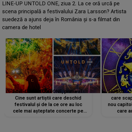
Ce a dezvăluit noua concurentă din "Casa Iubirii" l-a
luat prin surprindere pe Emanuel. CINE ESTE
BĂIATUL VIZAT de Alexandra?! Aflându-se în fața
faptului împlinit, A RECUNOSCUT IMEDIAT: "Am
avut..."
LINE-UP UNTOLD ONE, prima zi.
HOROSCOP 
Cine sunt artiștii care deschid
care scap
festivalul și de la ce ore au loc
nou capitol
cele mai așteptate concerte pe
care a
scena principală?
perioadă 