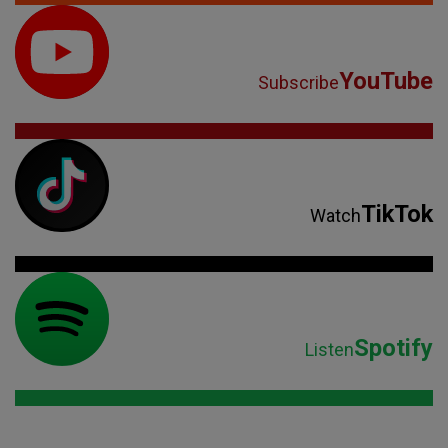
YouTube
Subscribe
TikTok
Watch
Spotify
Listen