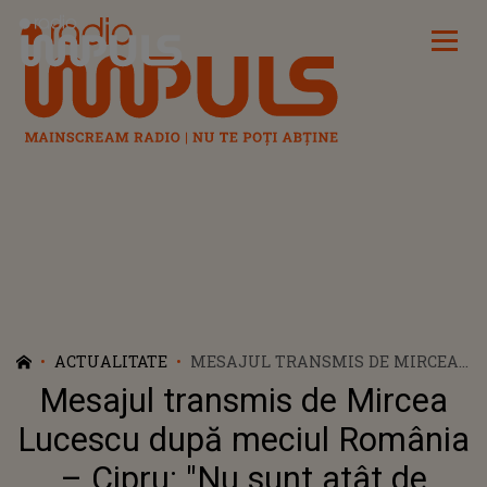
Radio Impuls
ACTUALITATE
MESAJUL TRANSMIS DE MIRCEA
LUCESCU DUPĂ MECIUL ROMÂNIA
Mesajul transmis de Mircea
– CIPRU: "NU SUNT ATÂT DE
MULŢUMIT, NU-MI PLACE SĂ VĂD
Lucescu după meciul România
CĂ ECHIPA MEA COMITE GREŞELI
– Cipru: "Nu sunt atât de
ÎN APĂRARE"