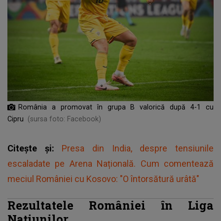
România a promovat în grupa B valorică după 4-1 cu
Cipru
(sursa foto: Facebook)
Citește și:
Presa din India, despre tensiunile
escaladate pe Arena Națională. Cum comentează
meciul României cu Kosovo: "O întorsătură urâtă"
Rezultatele României în Liga
Națiunilor