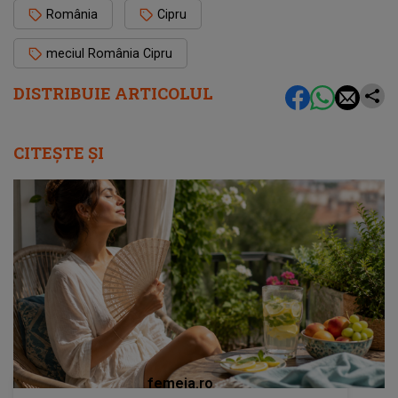
România
Cipru
meciul România Cipru
DISTRIBUIE ARTICOLUL
CITEȘTE ȘI
femeia.ro