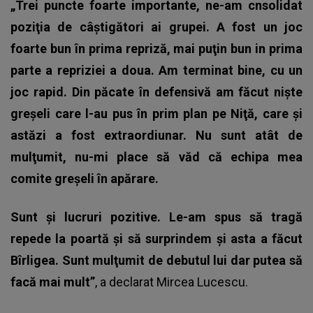
„Trei puncte foarte importante, ne-am cnsolidat
poziţia de câştigători ai grupei. A fost un joc
foarte bun în prima repriză, mai puţin bun in prima
parte a repriziei a doua. Am terminat bine, cu un
joc rapid. Din păcate în defensivă am făcut nişte
greşeli care l-au pus în prim plan pe Niţă, care şi
astăzi a fost extraordiunar. Nu sunt atât de
mulţumit, nu-mi place să văd că echipa mea
comite greşeli în apărare.
Sunt şi lucruri pozitive. Le-am spus să tragă
repede la poartă şi să surprindem şi asta a făcut
Bîrligea. Sunt mulţumit de debutul lui dar putea să
facă mai mult”
, a declarat Mircea Lucescu.