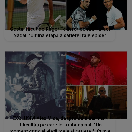
Gestul făcut de Roger Federer pentru Rafael
Nadal: "Ultima etapă a carierei tale epice"
EXCLUSIV! Alex Mica, despre cele mai mari
dificultăți pe care le-a întâmpinat: "Un
moment critic al vieții mele și carierei". Cum a