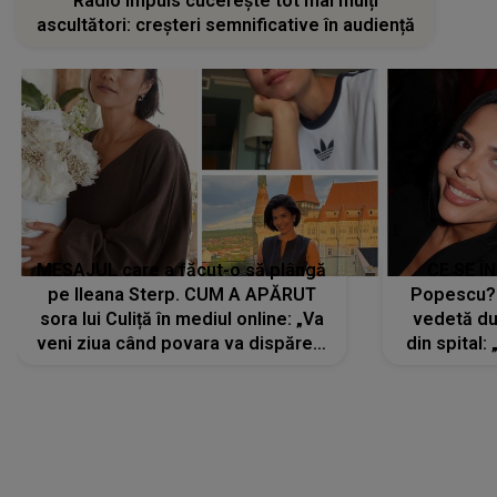
Radio Impuls cucerește tot mai mulți
ascultători: creșteri semnificative în audiență
MESAJUL care a făcut-o să plângă
CE SE Î
pe Ileana Sterp. CUM A APĂRUT
Popescu?
sora lui Culiță în mediul online: „Va
vedetă du
veni ziua când povara va dispărea,
din spital:
iar lacrimile...”