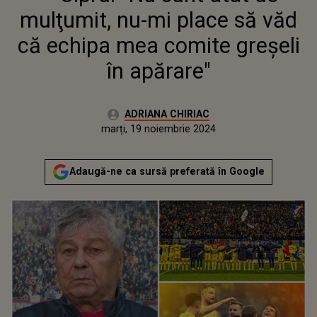
mulţumit, nu-mi place să văd
că echipa mea comite greşeli
în apărare"
Autor:
ADRIANA CHIRIAC
Publicat:
marți, 19 noiembrie 2024
Actualizat:
marți, 19 noiembrie 2024
Adaugă-ne ca sursă preferată în Google