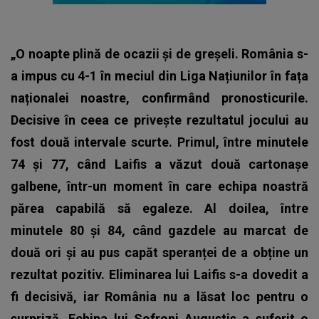
„O noapte plină de ocazii și de greșeli. România s-
a impus cu 4-1 în meciul din Liga Națiunilor în fața
naționalei noastre, confirmând pronosticurile.
Decisive în ceea ce privește rezultatul jocului au
fost două intervale scurte. Primul, între minutele
74 și 77, când Laifis a văzut două cartonașe
galbene, într-un moment în care echipa noastră
părea capabilă să egaleze. Al doilea, între
minutele 80 și 84, când gazdele au marcat de
două ori și au pus capăt speranței de a obține un
rezultat pozitiv. Eliminarea lui Laifis s-a dovedit a
fi decisivă, iar România nu a lăsat loc pentru o
surpriză. Echipa lui Sofroni Augustis a suferit o