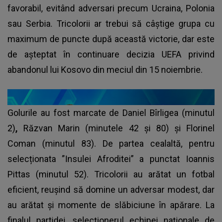
favorabil, evitând adversari precum Ucraina, Polonia
sau Serbia. Tricolorii ar trebui să câștige grupa cu
maximum de puncte după această victorie, dar este
de așteptat în continuare decizia UEFA privind
abandonul lui Kosovo din meciul din 15 noiembrie.
Golurile au fost marcate de Daniel Bîrligea (minutul
2)
,
Răzvan Marin (minutele 42 și 80) și Florinel
Coman (minutul 83). De partea cealaltă, pentru
selecționata ”Insulei Afroditei” a punctat Ioannis
Pittas (minutul 52). Tricolorii au arătat un fotbal
eficient, reușind să domine un adversar modest, dar
au arătat și momente de slăbiciune în apărare. La
finalul partidei, selecționerul echipei naţionale de