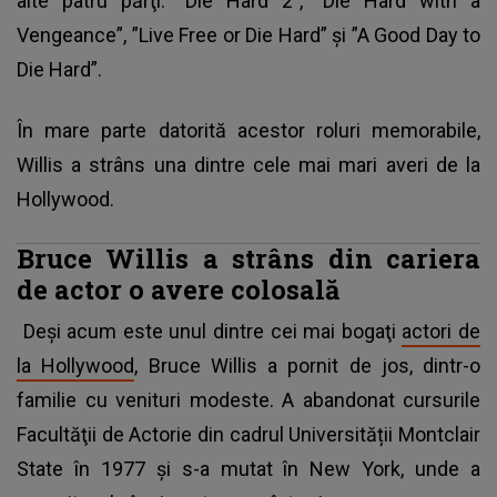
alte patru părţi: ”Die Hard 2”, ”Die Hard with a
Vengeance”, ”Live Free or Die Hard” și ”A Good Day to
Die Hard”.
În mare parte datorită acestor roluri memorabile,
Willis a strâns una dintre cele mai mari averi de la
Hollywood.
Bruce Willis a strâns din cariera
de actor o avere colosală
Deşi acum este unul dintre cei mai bogaţi
actori de
la Hollywood
, Bruce Willis a pornit de jos, dintr-o
familie cu venituri modeste. A abandonat cursurile
Facultăţii de Actorie din cadrul Universității Montclair
State în 1977 şi s-a mutat în New York, unde a