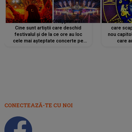
LINE-UP UNTOLD ONE, prima zi.
HOROSCOP 
Cine sunt artiștii care deschid
care scap
festivalul și de la ce ore au loc
nou capitol
cele mai așteptate concerte pe
care a
scena principală?
perioadă 
CONECTEAZĂ-TE CU NOI