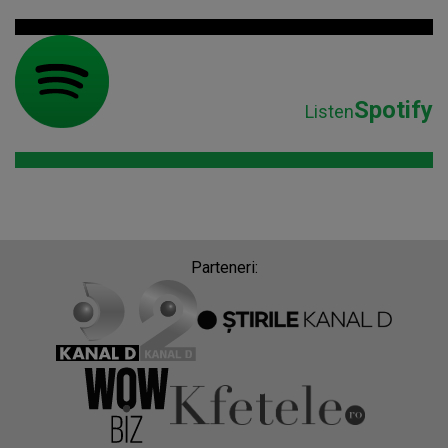
Spotify
Listen
Parteneri: