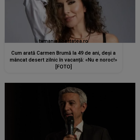
tvmania.libertatea.ro
Cum arată Carmen Brumă la 49 de ani, deși a
mâncat desert zilnic în vacanță: «Nu e noroc!»
[FOTO]