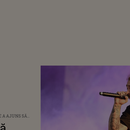
E A AJUNS SĂ
POST MALONE. LA
să
NI ESTE UNUL