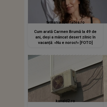
tvmania.libertatea.ro
Cum arată Carmen Brumă la 49 de
ani, deși a mâncat desert zilnic în
vacanță: «Nu e noroc!» [FOTO]
kanald2.ro