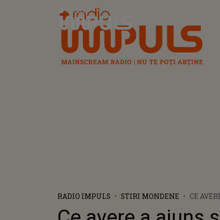
Radio Impuls
RADIO IMPULS
STIRI MONDENE
CE AVER
DEȚINĂ 
Ce avere a ajuns 
25 DE A