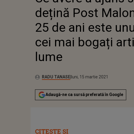
DINTRE 
dețină Post Malon
ARTIȘTI
25 de ani este unu
cei mai bogați arti
lume
Publicat:
Autor:
sâmbătă, 13 martie 2021
Actualizat:
RADU TANASE
luni, 15 martie 2021
Adaugă-ne ca sursă preferată în Google
CITEȘTE ȘI