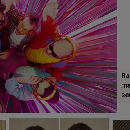
Ra
ma
se