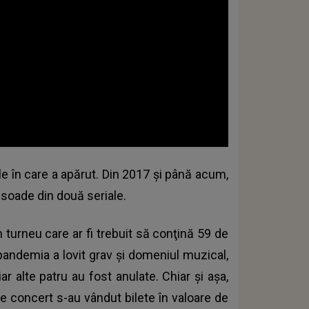
le în care a apărut. Din 2017 şi până acum,
pisoade din două seriale.
 turneu care ar fi trebuit să conţină 59 de
andemia a lovit grav şi domeniul muzical,
r alte patru au fost anulate. Chiar şi aşa,
re concert s-au vândut bilete în valoare de