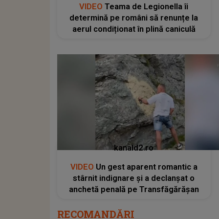
VIDEO
Teama de Legionella îi
determină pe români să renunțe la
aerul condiționat în plină caniculă
kanald2.ro
VIDEO
Un gest aparent romantic a
stârnit indignare și a declanșat o
anchetă penală pe Transfăgărășan
RECOMANDĂRI