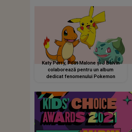
Katy Perry, Post Malone și J Balvin
colaborează pentru un album
dedicat fenomenului Pokemon