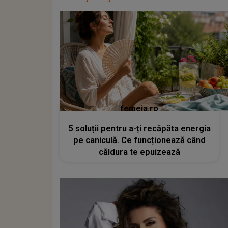
femeia.ro
5 soluții pentru a-ți recăpăta energia
pe caniculă. Ce funcționează când
căldura te epuizează