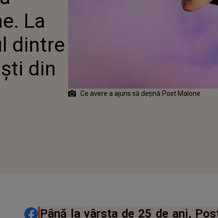
CEI MAI BOGAȚI
e. La
 DIN LUME
l dintre
ști din
Ce avere a ajuns să dețină Post Malone
DISTRIBUIE ARTICOLUL
Până la vârsta de 25 de ani, Pos