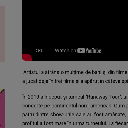
Artistul a strâns o mulţime de bani şi din filme
a jucat deja în trei filme şi a apărut în câteva e
În 2019 a început şi turneul "Runaway Tour", un
concerte pe continentul nord-american. Cum p
patru dintre show-urile sale au fost amânate, ia
profitul a fost mare în urma turneului. La fieca