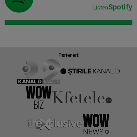
Spotify
Listen
Parteneri: