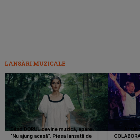
încredere, siguranță...”
Dacă nu 
LANSĂRI MUZICALE
Când DORUL devine muzică, apare
Armin 
"Nu ajung acasă". Piesa lansată de
COLABORAR