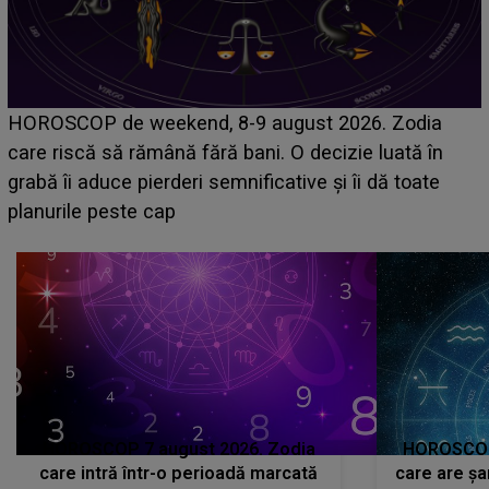
Emanuel a ținut ACEST DETALIU ASCUNS până
acum! În fața Alexandrei, concurentul din Casa Iubir
face o MĂRTURISIRE NEAȘTEPTATĂ despre mam
sa: "I-am spus și ei în față, eu nu te iubesc pentru
că..."
HOROSCOP 7 august 2026. Zodia
HOROSCOP 
care intră într-o perioadă marcată
care are șa