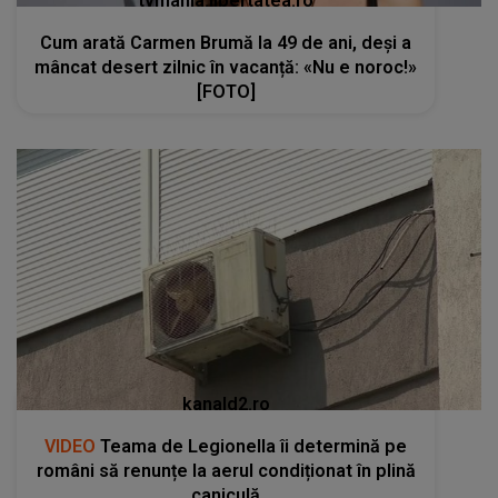
tvmania.libertatea.ro
Cum arată Carmen Brumă la 49 de ani, deși a
mâncat desert zilnic în vacanță: «Nu e noroc!»
[FOTO]
kanald2.ro
VIDEO
Teama de Legionella îi determină pe
români să renunțe la aerul condiționat în plină
caniculă