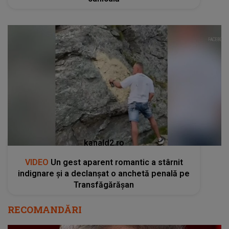
kanald2.ro
VIDEO
Un gest aparent romantic a stârnit
indignare și a declanșat o anchetă penală pe
Transfăgărășan
RECOMANDĂRI