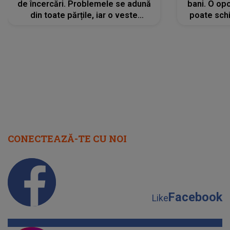
de încercări. Problemele se adună
bani. O opo
din toate părțile, iar o veste
poate schi
neașteptată îi dă planurile peste
la
cap
CONECTEAZĂ-TE CU NOI
Facebook
Like