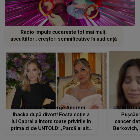
Radio Impuls cucerește tot mai mulți
ascultători: creșteri semnificative în audiență
Cât de bine îi merge Andreei
MĂRTURIA
Ibacka după divorț! Fosta soție a
Pușcău!
lui Cabral a întors toate privirile în
cancer dato
prima zi de UNTOLD: „Parcă ai altă
Berkovich, 
strălucire, emani putere,
accident ru