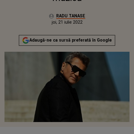
Autor:
RADU TANASE
Publicat:
joi, 8 aprilie 2021
Actualizat:
joi, 21 iulie 2022
Adaugă-ne ca sursă preferată în Google