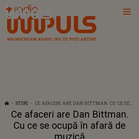
Radio Impuls
STIRI
CE AFACERI ARE DAN BITTMAN. CU CE SE
OCUPĂ ÎN AFARĂ DE MUZICĂ
Ce afaceri are Dan Bittman.
Cu ce se ocupă în afară de
muzică