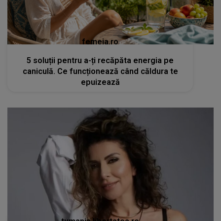
femeia.ro
5 soluții pentru a-ți recăpăta energia pe
caniculă. Ce funcționează când căldura te
epuizează