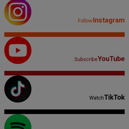
Instagram
Follow
YouTube
Subscribe
TikTok
Watch