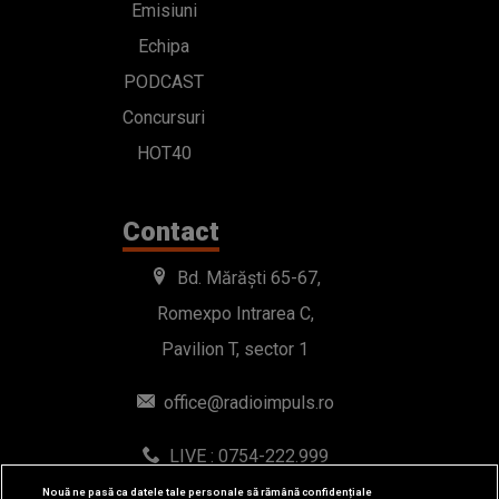
Emisiuni
Echipa
PODCAST
Concursuri
HOT40
Contact
Bd. Mărăști 65-67,
Romexpo Intrarea C,
Pavilion T, sector 1
office@radioimpuls.ro
LIVE : 0754-222.999
WhatsApp: 0754-222.999
Nouă ne pasă ca datele tale personale să rămână confidențiale