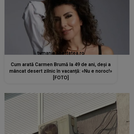
tvmania.libertatea.ro
Cum arată Carmen Brumă la 49 de ani, deși a
mâncat desert zilnic în vacanță: «Nu e noroc!»
[FOTO]