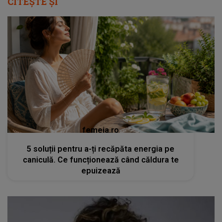
CITEȘTE ȘI
femeia.ro
5 soluții pentru a-ți recăpăta energia pe
caniculă. Ce funcționează când căldura te
epuizează