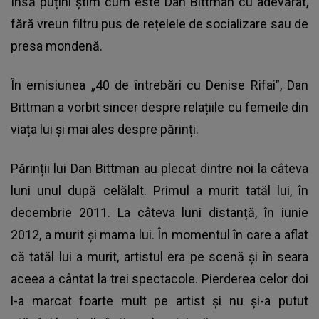
Însă puțini știm cum este Dan Bittman cu adevărat,
fără vreun filtru pus de rețelele de socializare sau de
presa mondenă.
În emisiunea „40 de întrebări cu Denise Rifai”, Dan
Bittman a vorbit sincer despre relațiile cu femeile din
viața lui și mai ales despre părinți.
Părinții lui Dan Bittman au plecat dintre noi la câteva
luni unul după celălalt. Primul a murit tatăl lui, în
decembrie 2011. La câteva luni distanță, în iunie
2012, a murit și mama lui. În momentul în care a aflat
că tatăl lui a murit, artistul era pe scenă și în seara
aceea a cântat la trei spectacole. Pierderea celor doi
l-a marcat foarte mult pe artist și nu și-a putut