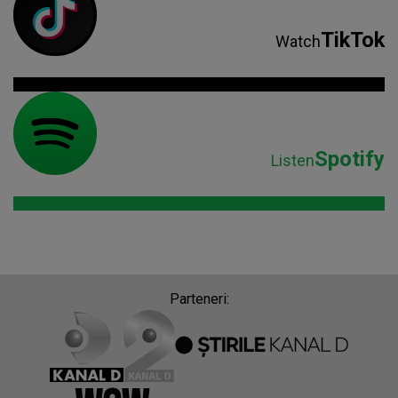
TikTok
Watch
Spotify
Listen
Parteneri: