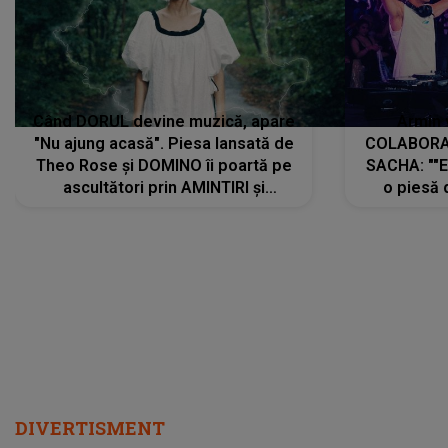
Când DORUL devine muzică, apare
Armin 
"Nu ajung acasă". Piesa lansată de
COLABORAR
Theo Rose și DOMINO îi poartă pe
SACHA: ""E
ascultători prin AMINTIRI și
o piesă 
REGĂSIRI, iar drumul emoțiilor
imediat pre
trece prin sufletul publicului:
cu mine șt
"Pentru toți cei care au plecat
păstrăm do
departe ca să le fie mai bine"
DIVERTISMENT