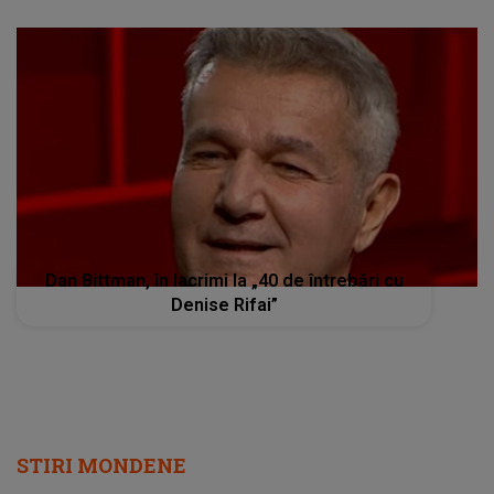
Dan Bittman, în lacrimi la „40 de întrebări cu
Denise Rifai”
STIRI MONDENE