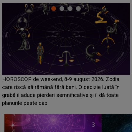
Emanuel a ținut ACEST DETALIU ASCUNS până
acum! În fața Alexandrei, concurentul din Casa Iubirii
face o MĂRTURISIRE NEAȘTEPTATĂ despre mama
sa: "I-am spus și ei în față, eu nu te iubesc pentru
că..."