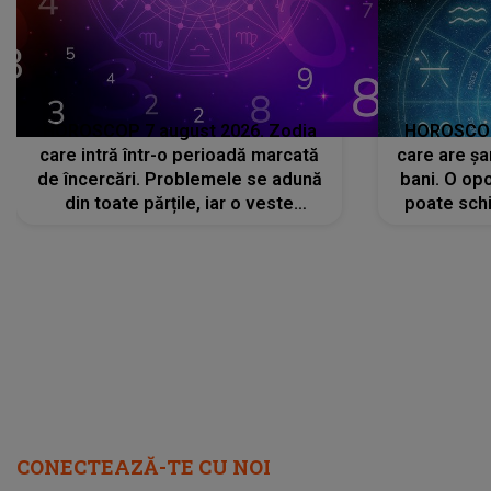
HOROSCOP 7 august 2026. Zodia
HOROSCOP 
care intră într-o perioadă marcată
care are șa
de încercări. Problemele se adună
bani. O opo
din toate părțile, iar o veste
poate schi
neașteptată îi dă planurile peste
la
cap
CONECTEAZĂ-TE CU NOI