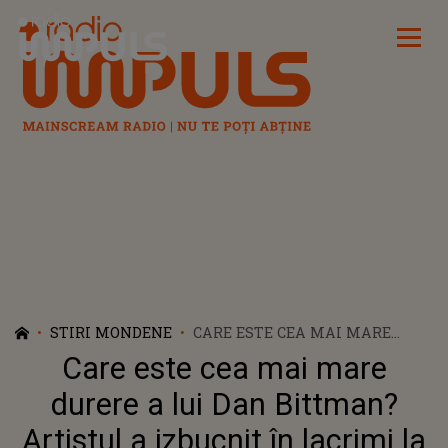
Radio Impuls
STIRI MONDENE
CARE ESTE CEA MAI MARE
DURERE A LUI DAN BITTMAN?
Care este cea mai mare
ARTISTUL A IZBUCNIT ÎN
LACRIMI LA „40 DE ÎNTREBĂRI
durere a lui Dan Bittman?
CU DENISE RIFAI”
Artistul a izbucnit în lacrimi la