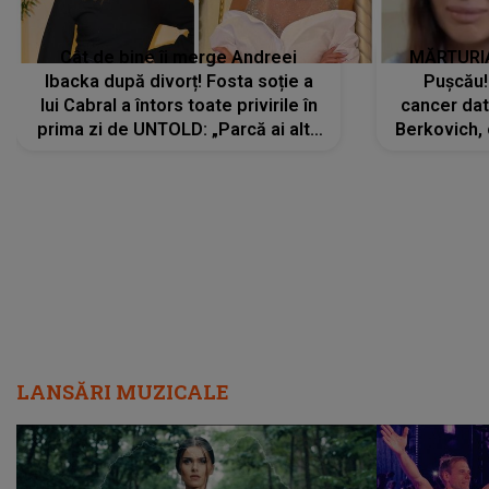
Cât de bine îi merge Andreei
MĂRTURIA
Ibacka după divorț! Fosta soție a
Pușcău!
lui Cabral a întors toate privirile în
cancer dato
prima zi de UNTOLD: „Parcă ai altă
Berkovich, 
strălucire, emani putere,
accident ru
încredere, siguranță...”
Dacă nu 
LANSĂRI MUZICALE