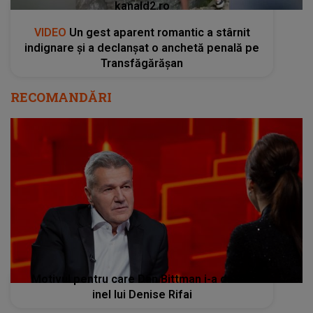
kanald2.ro
VIDEO
Un gest aparent romantic a stârnit
indignare și a declanșat o anchetă penală pe
Transfăgărășan
RECOMANDĂRI
Motivul pentru care Dan Bittman i-a dat un
inel lui Denise Rifai