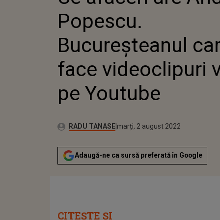
YOUTUBE
Popescu.
Bucureșteanul ca
face videoclipuri v
pe Youtube
Publicat:
Autor:
luni, 2 august 2021
Actualizat:
RADU TANASE
marți, 2 august 2022
Adaugă-ne ca sursă preferată în Google
CITEȘTE ȘI