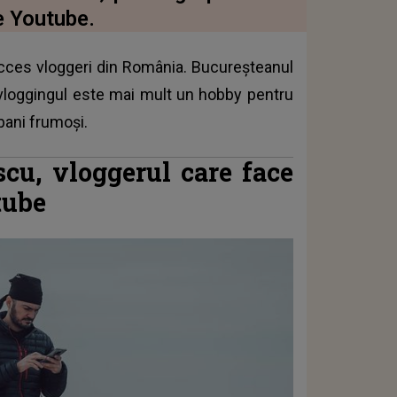
pe Youtube.
cces vloggeri din România. Bucureşteanul
ă vloggingul este mai mult un hobby pentru
bani frumoşi.
cu, vloggerul care face
tube