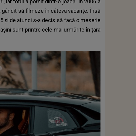
 iar totul a pornit dintr-o joacă. În 2006 a
a gândit să filmeze în câteva vacanţe. Însă
15 şi de atunci s-a decis să facă o meserie
aşini sunt printre cele mai urmărite în ţara