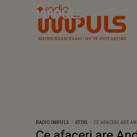
Radio Impuls
RADIO IMPULS
STIRI
CE AFACERI ARE A
BUCUREȘTEANUL C
Ce afaceri are An
VIDEOCLIPURI VIR