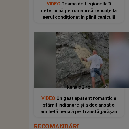
VIDEO
Teama de Legionella îi
determină pe români să renunțe la
aerul condiționat în plină caniculă
kanald2.ro
VIDEO
Un gest aparent romantic a
stârnit indignare și a declanșat o
anchetă penală pe Transfăgărășan
RECOMANDĂRI