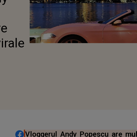
re
irale
DISTRIBUIE ARTICOLUL
Vloggerul Andy Popescu are mul