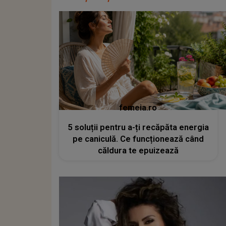
femeia.ro
5 soluții pentru a-ți recăpăta energia
pe caniculă. Ce funcționează când
căldura te epuizează