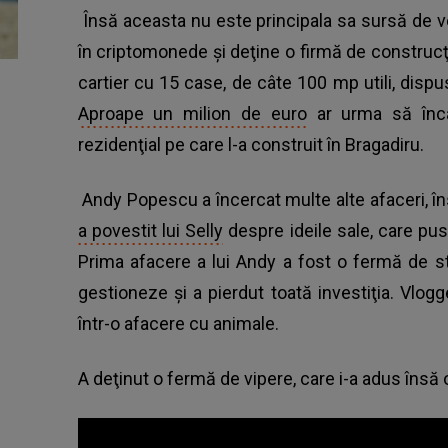
Însă aceasta nu este principala sa sursă de ve
în criptomonede şi deţine o firmă de construcţii
cartier cu 15 case, de câte 100 mp utili, dispu
Aproape un milion de euro
ar urma să înc
rezidenţial pe care l-a construit în Bragadiru.
Andy Popescu a încercat multe alte afaceri, îns
a povestit lui Selly
despre ideile sale, care pus
Prima afacere a lui Andy a fost o fermă de st
gestioneze şi a pierdut toată investiţia. Vlogge
într-o afacere cu animale.
A deţinut o fermă de vipere, care i-a adus însă 