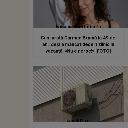
tvmania.libertatea.ro
Cum arată Carmen Brumă la 49 de
ani, deși a mâncat desert zilnic în
vacanță: «Nu e noroc!» [FOTO]
kanald2.ro