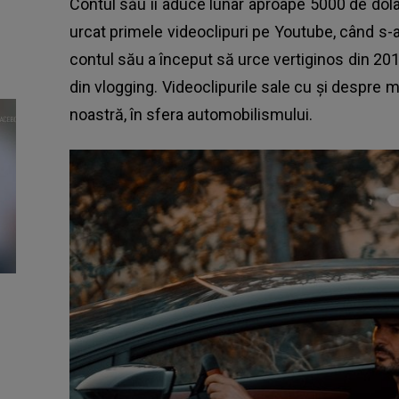
Contul său îi aduce lunar aproape 5000 de dolari,
urcat primele videoclipuri pe Youtube, când s-
contul său a început să urce vertiginos din 20
din vlogging. Videoclipurile sale cu şi despre m
noastră, în sfera automobilismului.