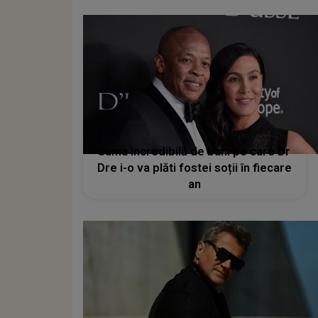
Suma incredibilă de bani pe care Dr
Dre i-o va plăti fostei soții în fiecare
an