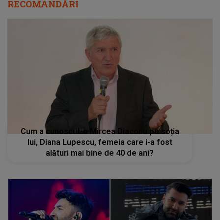
RECOMANDĂRI
Cum a cunoscut-o Mircea Diaconu pe soția
lui, Diana Lupescu, femeia care i-a fost
alături mai bine de 40 de ani?