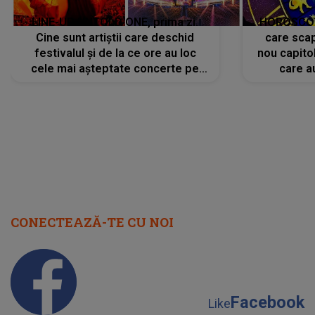
LINE-UP UNTOLD ONE, prima zi.
HOROSCOP 
Cine sunt artiștii care deschid
care scap
festivalul și de la ce ore au loc
nou capitol
cele mai așteptate concerte pe
care a
scena principală?
perioadă 
CONECTEAZĂ-TE CU NOI
Facebook
Like