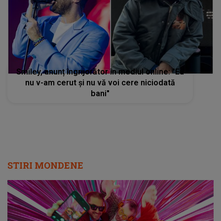
Smiley, anunț îngrijorător în mediul online: "Eu
nu v-am cerut și nu vă voi cere niciodată
bani"
STIRI MONDENE