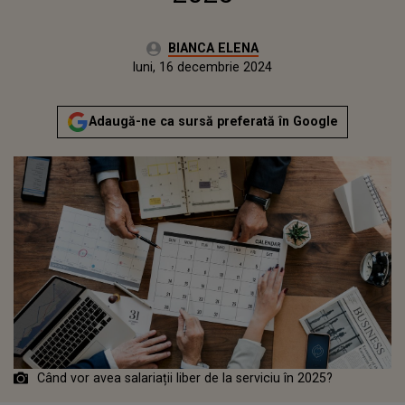
Autor:
BIANCA ELENA
Publicat:
luni, 16 decembrie 2024
Actualizat:
luni, 16 decembrie 2024
Adaugă-ne ca sursă preferată în Google
Când vor avea salariații liber de la serviciu în 2025?