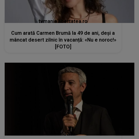
tvmania.libertatea.ro
Cum arată Carmen Brumă la 49 de ani, deși a
mâncat desert zilnic în vacanță: «Nu e noroc!»
[FOTO]
kanald2.ro