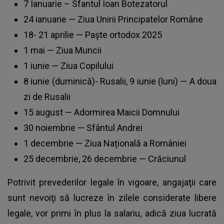
7 Ianuarie – Sfantul Ioan Botezatorul
24 ianuarie — Ziua Unirii Principatelor Române
18- 21 aprilie — Paște ortodox 2025
1 mai — Ziua Muncii
1 iunie — Ziua Copilului
8 iunie (duminică)- Rusalii, 9 iunie (luni) — A doua
zi de Rusalii
15 august — Adormirea Maicii Domnului
30 noiembrie — Sfântul Andrei
1 decembrie — Ziua Națională a României
25 decembrie, 26 decembrie — Crăciunul
Potrivit prevederilor legale în vigoare, angajaţii care
sunt nevoiţi să lucreze în zilele considerate libere
legale, vor primi în plus la salariu, adică ziua lucrată