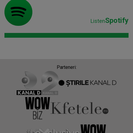
Spotify
Listen
Parteneri: