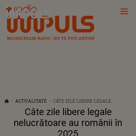
Radio Impuls
ACTUALITATE
CÂTE ZILE LIBERE LEGALE
NELUCRĂTOARE AU ROMÂNII ÎN
Câte zile libere legale
2025
nelucrătoare au românii în
2025