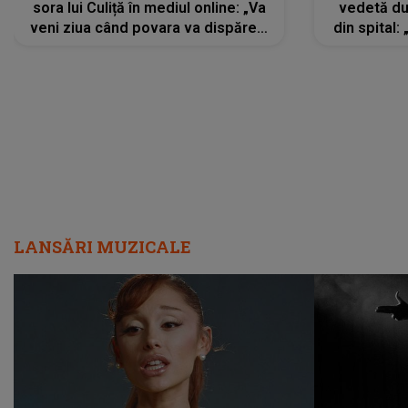
sora lui Culiță în mediul online: „Va
vedetă du
veni ziua când povara va dispărea,
din spital:
iar lacrimile...”
LANSĂRI MUZICALE