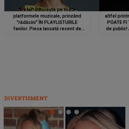
"Petal" înflorește pe toate
De această 
platformele muzicale, prinzând
altfel prin
"rădăcini" ÎN PLAYLISTURILE
POATE FI
fanilor. Piesa lansată recent de
de public!
Ariana Grande îi face pe
a lansat V
ascultători SĂ O ASCULTE PE
REPEAT
DIVERTISMENT