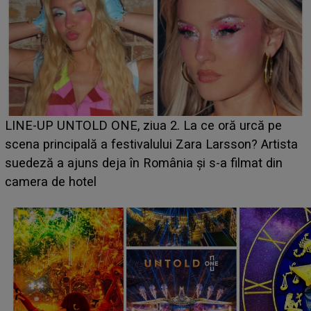
Ce a dezvăluit noua concurentă din "Casa Iubirii" l-a
luat prin surprindere pe Emanuel. CINE ESTE
BĂIATUL VIZAT de Alexandra?! Aflându-se în fața
faptului împlinit, A RECUNOSCUT IMEDIAT: "Am
avut..."