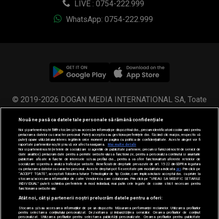
LIVE : 0754-222.999
WhatsApp: 0754-222.999
© 2019-2026 DOGAN MEDIA INTERNATIONAL SA, Toate
drepturile rezervate.
Nouă ne pasă ca datele tale personale să rămână confidențiale
Noi și partenerii noștri
589
stocăm și/sau accesăm informații pe dispozitivul dvs., precum identificatorii cookie unici pentru
prelucrarea datelor cu caracter personal. Puteți accepta sau gestiona preferințele dvs. făcând clic mai jos, respectiv vă
puteți opune utilizării unui interes legitim în orice moment pe pagina cu politica de confidențialitate. Aceste alegeri vor fi
raportate partenerilor noștri și nu vă vor afecta navigarea.
Mai multe detalii
Noi si partenerii nostri (retelele de socializare si agentiile de publicitate partenere, precum si furnizorii nostri de servicii de
date analitice) prelucram date pentru a permite website-ului sa functioneze, pentru a personaliza continutul si anunturile
publicitare afisate in functie de interesele si/sau profilul dvs., pentru a va oferi functionalitati aferente retelelor de
socializare si pentru a analiza traficul pe website. Beneficiati de drepturile prevazute de art. 15-22 din GDPR in legatura
cu prelucrarea datelor cu caracter personal. Aceste drepturi pot fi exercitate prin modalitatea indicata
aici
. Prin click pe
“ACCEPT TOATE”, acceptati folosirea tuturor Tehnologiilor de tip Cookie, care implica inclusiv acceptul dvs. cu privire la
stocarea/accesarea informatiilor de catre Vendor-ii cu care colaboram. Prin click pe “VREAU SA MODIFIC SETARILE
INDIVIDUAL” puteti schimba preferintele in mod individual, mai putin cele legate de cookie strict necesare pentru
functionarea website-ului.
Atât noi, cât și partenerii noștri prelucrăm datele pentru a oferi:
Stocarea și/sau accesarea informațiilor de pe un dispozitiv. Măsurarea performanței reclamelor. Utilizarea profilurilor
pentru selectarea conținutului personalizat. Dezvoltarea și îmbunătățirea serviciilor. Crearea profilurilor de conținut
personalizat. Utilizarea profilurilor pentru selectarea publicității personalizate. Crearea profilurilor pentru publicitate