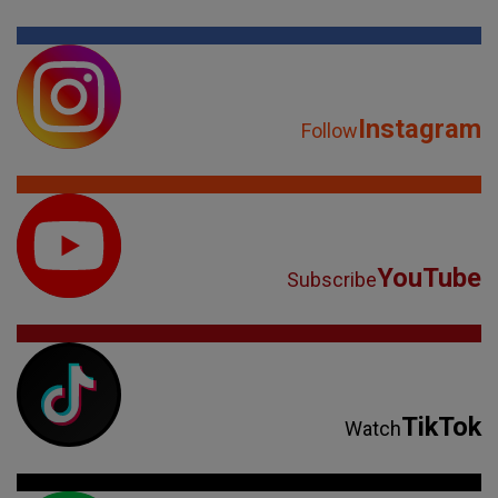
Instagram
Follow
YouTube
Subscribe
TikTok
Watch