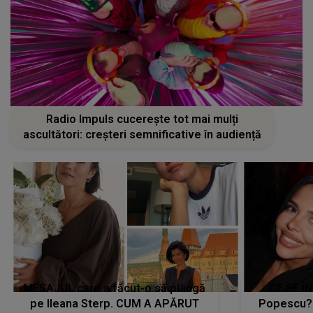
Radio Impuls cucerește tot mai mulți
ascultători: creșteri semnificative în audiență
MESAJUL care a făcut-o să plângă
CE SE Î
pe Ileana Sterp. CUM A APĂRUT
Popescu?