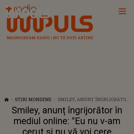
Radio Impuls
STIRI MONDENE
SMILEY, ANUNȚ ÎNGRIJORĂTOR
ÎN MEDIUL ONLINE: "EU NU V-
Smiley, anunț îngrijorător în
AM CERUT ȘI NU VĂ VOI CERE
NICIODATĂ BANI"
mediul online: "Eu nu v-am
cerut și nu vă voi cere