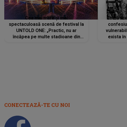
Cea mai mare și mai
Charli xc
spectaculoasă scenă de festival la
confesiu
UNTOLD ONE: „Practic, nu ar
vulnerabil
încăpea pe multe stadioane din
exista în
lume”. Evenimentul începe joi, 6
august 2026
CONECTEAZĂ-TE CU NOI