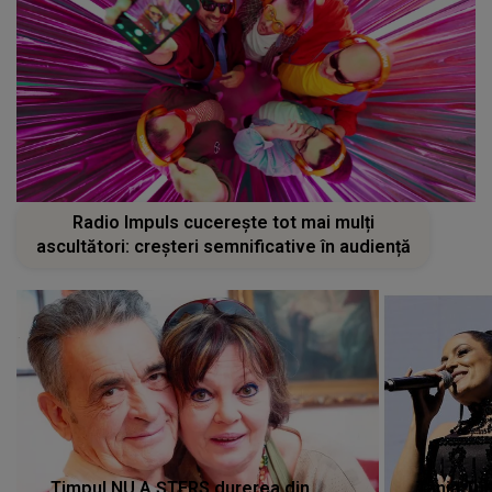
Radio Impuls cucerește tot mai mulți
ascultători: creșteri semnificative în audiență
Timpul NU A ȘTERS durerea din
Tania Tu