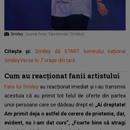
Smiley
(sursa foto: Facebook/ Smiley)
Citește și:
Smiley dă START turneului național
SmileyVerse în 7 orașe din țară
Cum au reacționat fanii artistului
Fanii lui Smiley
au reacționat imediat și i-au transmis
acestuia că au primit tot felul de oferte din partea
unor persoane care se dădeau drept el:
„Ai dreptate!
Am primit deja o astfel de cerere de prietenie, dar,
evident, nu i-am dat curs”, „Foarte bine că atragi