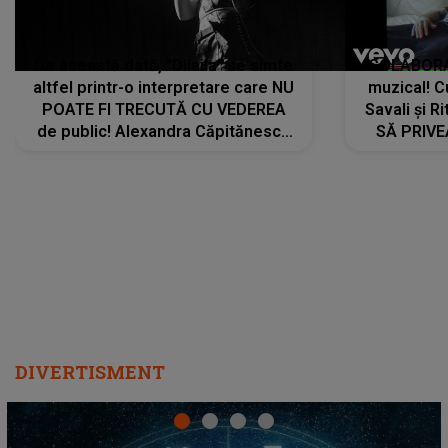
De această dată, "Dilaila" se simte
COLABORAR
altfel printr-o interpretare care NU
muzical! C
POATE FI TRECUTĂ CU VEDEREA
Savali și Ri
de public! Alexandra Căpitănescu
SĂ PRIV
a lansat VERSIUNEA LIVE a piesei
DIVERTISMENT