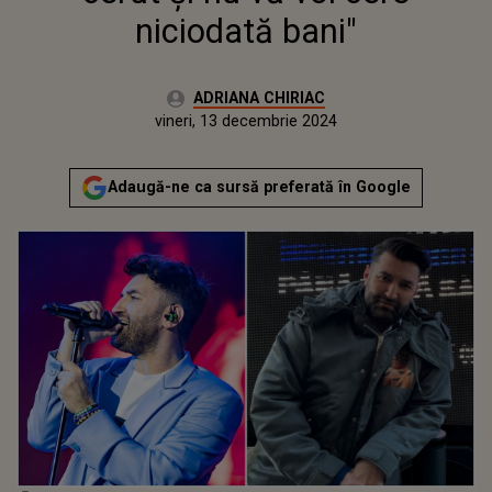
niciodată bani"
Autor:
ADRIANA CHIRIAC
Publicat:
vineri, 13 decembrie 2024
Actualizat:
vineri, 13 decembrie 2024
Adaugă-ne ca sursă preferată în Google