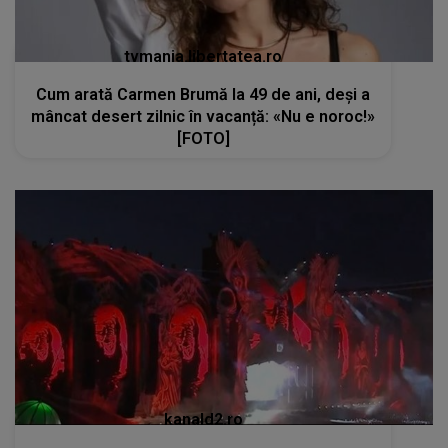
tvmania.libertatea.ro
Cum arată Carmen Brumă la 49 de ani, deși a
mâncat desert zilnic în vacanță: «Nu e noroc!»
[FOTO]
kanald2.ro