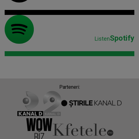
Spotify
Listen
Parteneri: