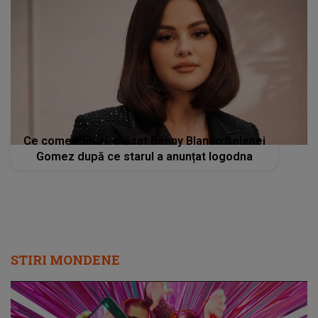
Ce comentariu i-a lăsat Benny Blanco Selenei
Gomez după ce starul a anunțat logodna
STIRI MONDENE