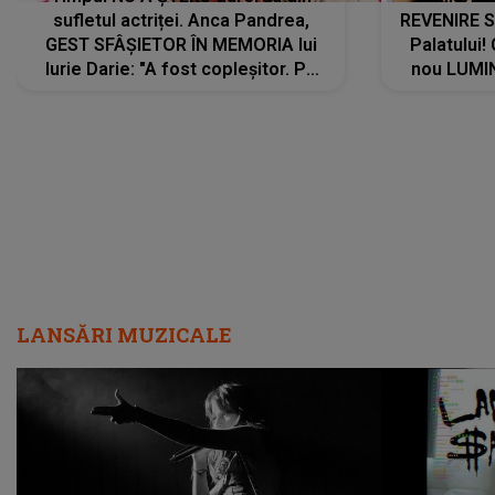
sufletul actriței. Anca Pandrea,
REVENIRE 
GEST SFÂȘIETOR ÎN MEMORIA lui
Palatului!
Iurie Darie: "A fost copleșitor. Pe
nou LUMI
măsură ce trece timpul parcă..."
pentru a
cântece no
care abia 
LANSĂRI MUZICALE