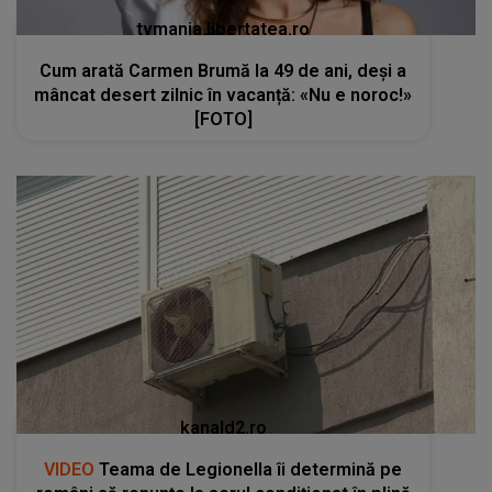
tvmania.libertatea.ro
Cum arată Carmen Brumă la 49 de ani, deși a
mâncat desert zilnic în vacanță: «Nu e noroc!»
[FOTO]
kanald2.ro
VIDEO
Teama de Legionella îi determină pe