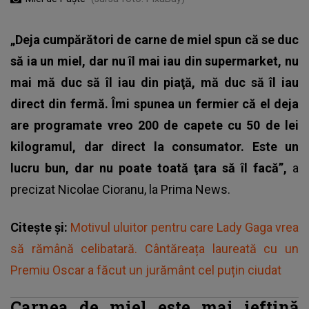
„Deja cumpărători de carne de miel spun că se duc
să ia un miel, dar nu îl mai iau din supermarket, nu
mai mă duc să îl iau din piaţă, mă duc să îl iau
direct din fermă. Îmi spunea un fermier că el deja
are programate vreo 200 de capete cu 50 de lei
kilogramul, dar direct la consumator. Este un
lucru bun, dar nu poate toată ţara să îl facă”,
a
precizat Nicolae Cioranu, la Prima News.
Citește și:
Motivul uluitor pentru care Lady Gaga vrea
să rămână celibatară. Cântăreața laureată cu un
Premiu Oscar a făcut un jurământ cel puțin ciudat
Carnea de miel este mai ieftină