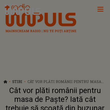
Radio Impuls
STIRI
CÂT VOR PLĂTI ROMÂNII PENTRU MASA
DE PAȘTE? IATĂ CÂT TREBUIE SĂ SCOATĂ
Cât vor plăti românii pentru
DIN BUZUNAR PENTRU UN KILOGRAM DE
CARNE DE MIEL
masa de Paște? Iată cât
trebuie să scoată din buzunar