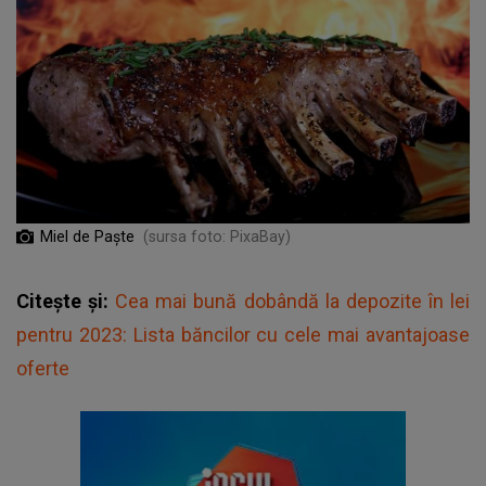
Miel de Paște
(sursa foto: PixaBay)
Citește și:
Cea mai bună dobândă la depozite în lei
pentru 2023: Lista băncilor cu cele mai avantajoase
oferte