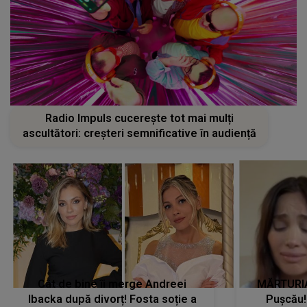
Radio Impuls cucerește tot mai mulți
ascultători: creșteri semnificative în audiență
Cât de bine îi merge Andreei
MĂRTURIA
Ibacka după divorț! Fosta soție a
Pușcău!