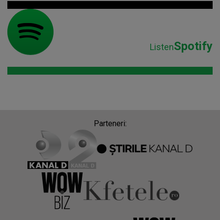
Spotify
Listen
Parteneri: