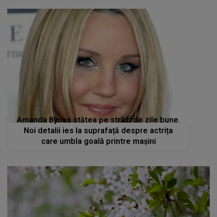
Amanda Bynes stătea pe străzi de zile bune.
Noi detalii ies la suprafață despre actrița
care umbla goală printre mașini