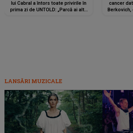
lui Cabral a întors toate privirile în
cancer dato
prima zi de UNTOLD: „Parcă ai altă
Berkovich, 
strălucire, emani putere,
accident ru
încredere, siguranță...”
Dacă nu 
LANSĂRI MUZICALE