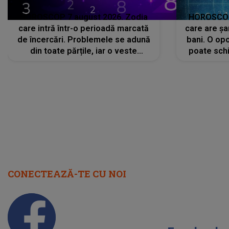
HOROSCOP 7 august 2026. Zodia
HOROSCOP 
care intră într-o perioadă marcată
care are șa
de încercări. Problemele se adună
bani. O opo
din toate părțile, iar o veste
poate schi
neașteptată îi dă planurile peste
la
cap
CONECTEAZĂ-TE CU NOI