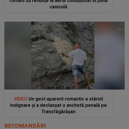
români să renunțe la aerul condiționat în plină
caniculă
kanald2.ro
VIDEO
Un gest aparent romantic a stârnit
indignare și a declanșat o anchetă penală pe
Transfăgărășan
RECOMANDĂRI