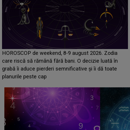
Emanuel a ținut ACEST DETALIU ASCUNS până
acum! În fața Alexandrei, concurentul din Casa Iubirii
face o MĂRTURISIRE NEAȘTEPTATĂ despre mama
sa: "I-am spus și ei în față, eu nu te iubesc pentru
că..."