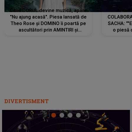
Când DORUL devine muzică, apare
Armin 
"Nu ajung acasă". Piesa lansată de
COLABORAR
Theo Rose și DOMINO îi poartă pe
SACHA: ""E
ascultători prin AMINTIRI și
o piesă 
REGĂSIRI, iar drumul emoțiilor
imediat pre
trece prin sufletul publicului:
cu mine șt
"Pentru toți cei care au plecat
păstrăm do
departe ca să le fie mai bine"
DIVERTISMENT