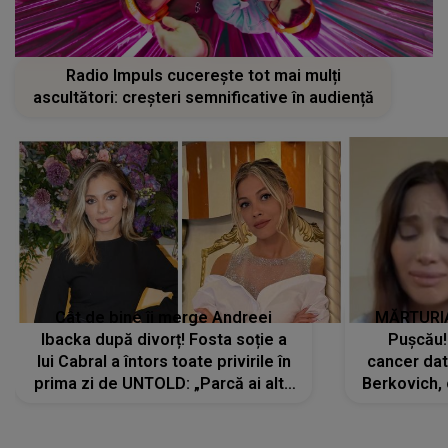
Radio Impuls cucerește tot mai mulți
ascultători: creșteri semnificative în audiență
Cât de bine îi merge Andreei
MĂRTURIA
Ibacka după divorț! Fosta soție a
Pușcău!
lui Cabral a întors toate privirile în
cancer dato
prima zi de UNTOLD: „Parcă ai altă
Berkovich, 
strălucire, emani putere,
accident ru
încredere, siguranță...”
Dacă nu 