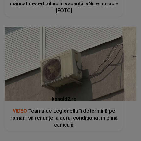
mâncat desert zilnic în vacanță: «Nu e noroc!»
[FOTO]
kanald2.ro
VIDEO
Teama de Legionella îi determină pe
români să renunțe la aerul condiționat în plină
caniculă