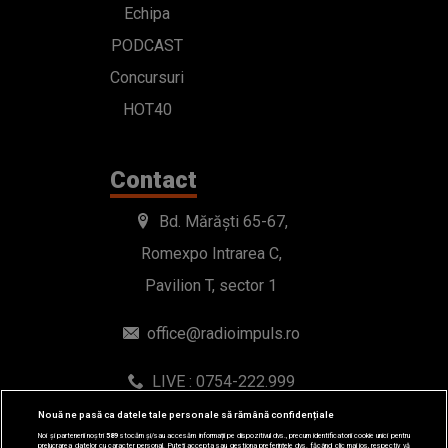
Echipa
PODCAST
Concursuri
HOT40
Contact
Bd. Mărăști 65-67,
Romexpo Intrarea C,
Pavilion T, sector 1
office@radioimpuls.ro
LIVE : 0754-222.999
WhatsApp: 0754-222.999
Nouă ne pasă ca datele tale personale să rămână confidențiale
Noi și partenerii noștri
589
stocăm și/sau accesăm informații pe dispozitivul dvs., precum identificatorii cookie unici pentru
prelucrarea datelor cu caracter personal. Puteți accepta sau gestiona preferințele dvs. făcând clic mai jos, respectiv vă