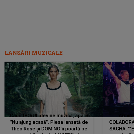
LANSĂRI MUZICALE
Când DORUL devine muzică, apare
Armin 
"Nu ajung acasă". Piesa lansată de
COLABORAR
Theo Rose și DOMINO îi poartă pe
SACHA: ""E