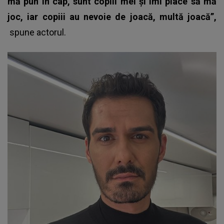
mă pun în cap, sunt copiii mei și îmi place să mă
joc, iar copiii au nevoie de joacă, multă joacă”,
spune actorul.