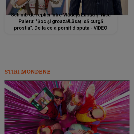
Schimb de replici între Vlăduţa Lupău şi Nicu
Paleru: "Șoc și groază!Lăsați să curgă
prostia". De la ce a pornit disputa - VIDEO
STIRI MONDENE