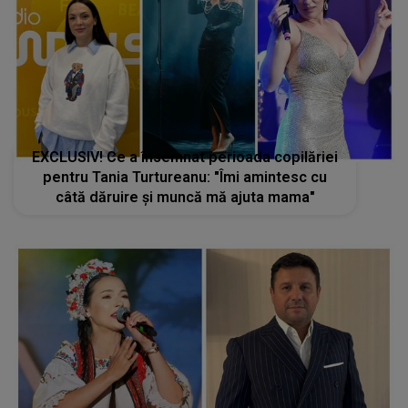
EXCLUSIV! Ce a însemnat perioada copilăriei
pentru Tania Turtureanu: "Îmi amintesc cu
câtă dăruire și muncă mă ajuta mama"