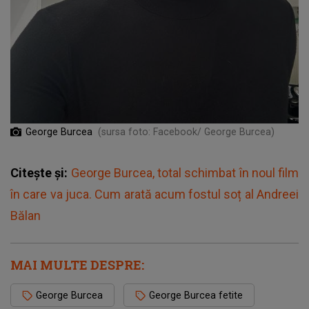
George Burcea
(sursa foto: Facebook/ George Burcea)
Citește și:
George Burcea, total schimbat în noul film
în care va juca. Cum arată acum fostul soț al Andreei
Bălan
MAI MULTE DESPRE:
George Burcea
George Burcea fetite