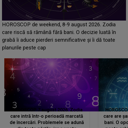
Emanuel a ținut ACEST DETALIU ASCUNS până
acum! În fața Alexandrei, concurentul din Casa Iubirii
face o MĂRTURISIRE NEAȘTEPTATĂ despre mama
sa: "I-am spus și ei în față, eu nu te iubesc pentru
că..."
HOROSCOP 7 august 2026. Zodia
HOROSCOP 
care intră într-o perioadă marcată
care are șa
de încercări. Problemele se adună
bani. O opo