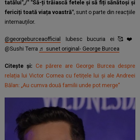
tatălui",/" "Să-ți trăiască fetele și să fiți sănătoși și
fericiți toată viața voastră"
, sunt o parte din reacțiile
internauților.
@georgeburceaofficial
Iubesc bucuria ei🥰❤️
@Sushi Terra
♬ sunet original- George Burcea
Citește și:
Ce părere are George Burcea despre
relația lui Victor Cornea cu fetițele lui și ale Andreei
Bălan: „Au cumva două familii unde pot merge”