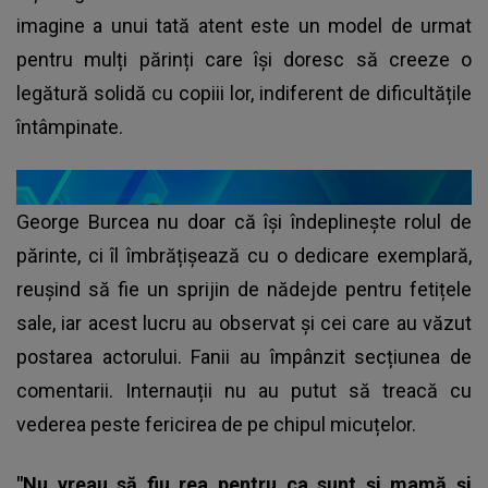
imagine a unui tată atent este un model de urmat
pentru mulți părinți care își doresc să creeze o
legătură solidă cu copiii lor, indiferent de dificultățile
întâmpinate.
George Burcea
nu doar că își îndeplinește rolul de
părinte, ci îl îmbrățișează cu o dedicare exemplară,
reușind să fie un sprijin de nădejde pentru fetițele
sale, iar acest lucru au observat și cei care au văzut
postarea actorului. Fanii au împânzit secțiunea de
comentarii. Internauții nu au putut să treacă cu
vederea peste fericirea de pe chipul micuțelor.
"Nu vreau să fiu rea pentru ca sunt și mamă și