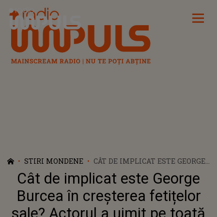
Radio Impuls
STIRI MONDENE
CÂT DE IMPLICAT ESTE GEORGE
BURCEA ÎN CREȘTEREA
Cât de implicat este George
FETIȚELOR SALE? ACTORUL A
UIMIT PE TOATĂ LUMEA CU
Burcea în creșterea fetițelor
ACESTE IMAGINI - VIDEO
sale? Actorul a uimit pe toată