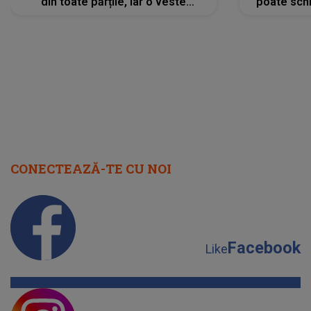
din toate părțile, iar o veste
poate schi
neașteptată îi dă planurile peste
la
cap
CONECTEAZĂ-TE CU NOI
Facebook
Like