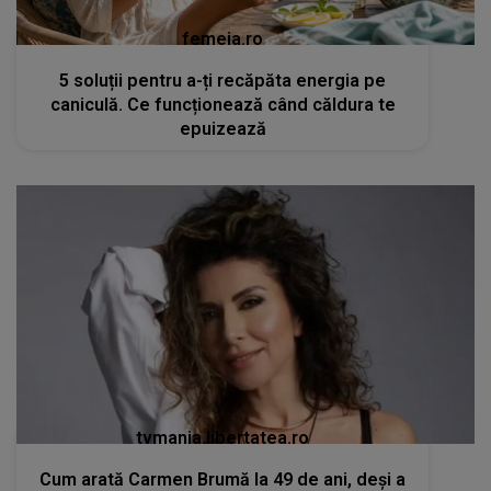
femeia.ro
5 soluții pentru a-ți recăpăta energia pe
caniculă. Ce funcționează când căldura te
epuizează
tvmania.libertatea.ro
Cum arată Carmen Brumă la 49 de ani, deși a