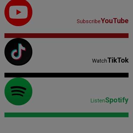
YouTube
Subscribe
TikTok
Watch
Spotify
Listen