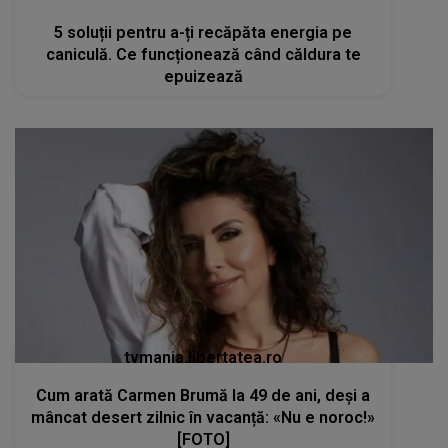
5 soluții pentru a-ți recăpăta energia pe
caniculă. Ce funcționează când căldura te
epuizează
tvmania.libertatea.ro
Cum arată Carmen Brumă la 49 de ani, deși a
mâncat desert zilnic în vacanță: «Nu e noroc!»
[FOTO]