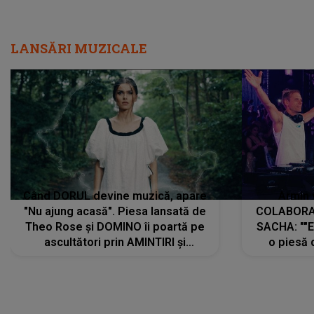
LANSĂRI MUZICALE
Când DORUL devine muzică, apare
Armin 
"Nu ajung acasă". Piesa lansată de
COLABORAR
Theo Rose și DOMINO îi poartă pe
SACHA: ""E
ascultători prin AMINTIRI și
o piesă 
REGĂSIRI, iar drumul emoțiilor
imediat pre
trece prin sufletul publicului:
cu mine șt
"Pentru toți cei care au plecat
păstrăm do
departe ca să le fie mai bine"