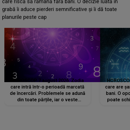
acum! În fața Alexandrei, concurentul din Casa Iubirii
face o MĂRTURISIRE NEAȘTEPTATĂ despre mama
sa: "I-am spus și ei în față, eu nu te iubesc pentru
că..."
HOROSCOP 7 august 2026. Zodia
HOROSCOP 
care intră într-o perioadă marcată
care are șa
de încercări. Problemele se adună
bani. O opo
din toate părțile, iar o veste
poate schi
neașteptată îi dă planurile peste
la
cap