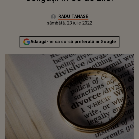
Autor:
RADU TANASE
Publicat:
sâmbătă, 8 mai 2021
Actualizat:
sâmbătă, 23 iulie 2022
Adaugă-ne ca sursă preferată în Google