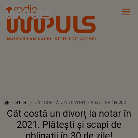
Radio Impuls
STIRI
CÂT COSTĂ UN DIVORȚ LA NOTAR ÎN 2021.
PLĂTEȘTI ȘI SCAPI DE OBLIGAȚII ÎN 30 DE
Cât costă un divorț la notar în
ZILE!
2021. Plătești și scapi de
obligații în 30 de zile!