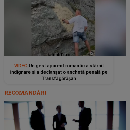
kanald2.ro
VIDEO
Un gest aparent romantic a stârnit
indignare și a declanșat o anchetă penală pe
Transfăgărășan
RECOMANDĂRI