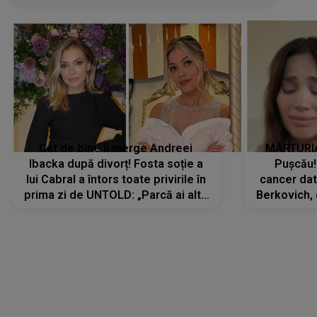
Cât de bine îi merge Andreei
MĂRTURIA
Ibacka după divorț! Fosta soție a
Pușcău!
lui Cabral a întors toate privirile în
cancer dato
prima zi de UNTOLD: „Parcă ai altă
Berkovich, 
strălucire, emani putere,
accident ru
încredere, siguranță...”
Dacă nu 