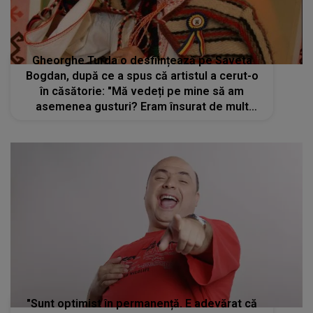
Gheorghe Turda o desființează pe Saveta
Bogdan, după ce a spus că artistul a cerut-o
în căsătorie: "Mă vedeți pe mine să am
asemenea gusturi? Eram însurat de mult
timp. Pentru mine, soția mea a fost o zână de
frumoasă"
"Sunt optimist în permanență. E adevărat că