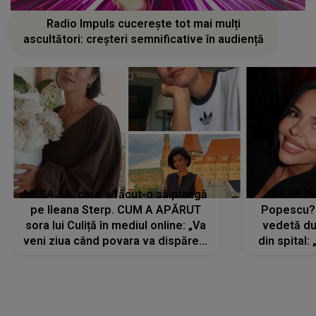
Radio Impuls cucerește tot mai mulți
ascultători: creșteri semnificative în audiență
MESAJUL care a făcut-o să plângă
CE SE Î
pe Ileana Sterp. CUM A APĂRUT
Popescu?
sora lui Culiță în mediul online: „Va
vedetă du
veni ziua când povara va dispărea,
din spital:
iar lacrimile...”