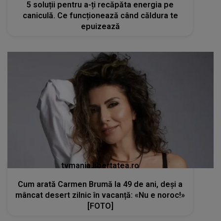
5 soluții pentru a-ți recăpăta energia pe
caniculă. Ce funcționează când căldura te
epuizează
tvmania.libertatea.ro
Cum arată Carmen Brumă la 49 de ani, deși a
mâncat desert zilnic în vacanță: «Nu e noroc!»
[FOTO]