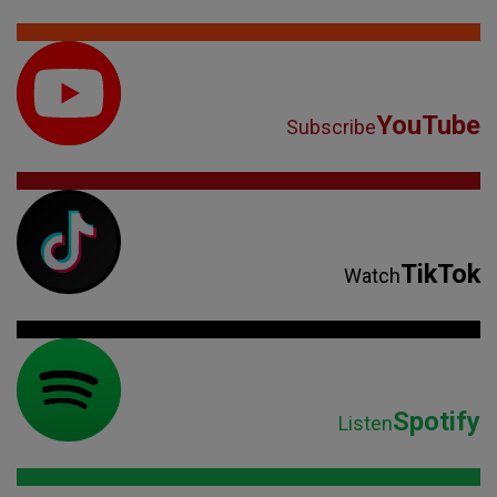
YouTube
Subscribe
TikTok
Watch
Spotify
Listen