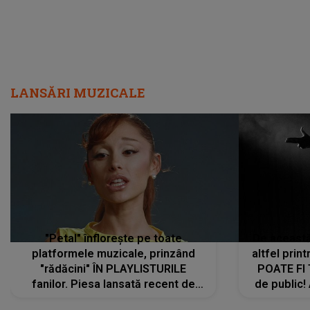
LANSĂRI MUZICALE
"Petal" înflorește pe toate
De această 
platformele muzicale, prinzând
altfel prin
"rădăcini" ÎN PLAYLISTURILE
POATE FI
fanilor. Piesa lansată recent de
de public!
Ariana Grande îi face pe
a lansat V