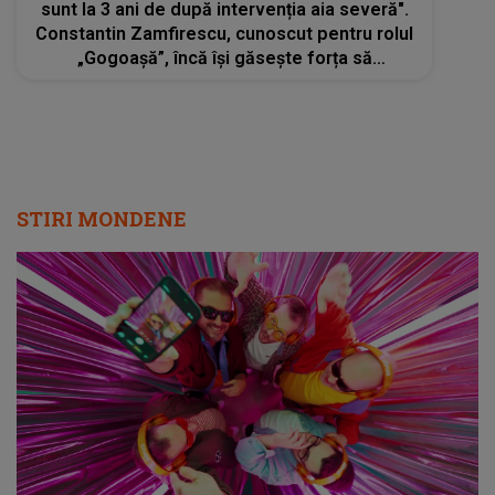
sunt la 3 ani de după intervenția aia severă".
Constantin Zamfirescu, cunoscut pentru rolul
„Gogoaşă”, încă își găsește forța să
zâmbească. Actorul se luptă cu aceeași
boală care a răpus-o pe Rona Hartner
STIRI MONDENE