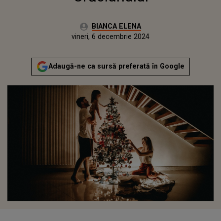
Autor:
BIANCA ELENA
Publicat:
miercuri, 6 decembrie 2023
Actualizat:
vineri, 6 decembrie 2024
Adaugă-ne ca sursă preferată în Google