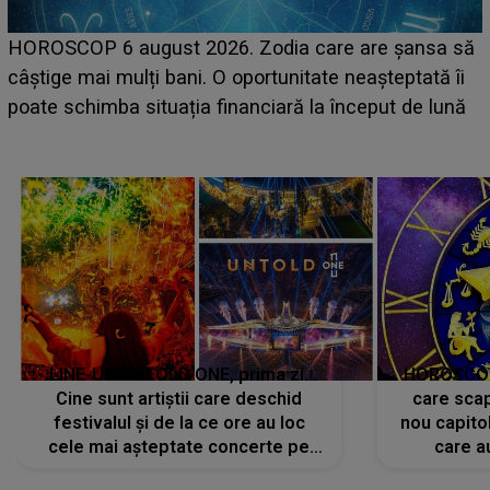
HOROSCOP 6 august 2026. Zodia care are șansa să
câștige mai mulți bani. O oportunitate neașteptată îi
e
poate schimba situația financiară la început de lună
LINE-UP UNTOLD ONE, prima zi.
HOROSCOP 
Cine sunt artiștii care deschid
care scap
festivalul și de la ce ore au loc
nou capitol
cele mai așteptate concerte pe
care a
scena principală?
perioadă 