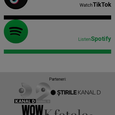
TikTok
Watch
Spotify
Listen
Parteneri: