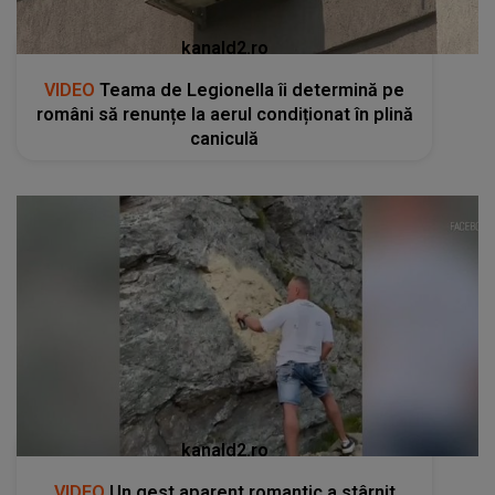
kanald2.ro
VIDEO
Teama de Legionella îi determină pe
români să renunțe la aerul condiționat în plină
caniculă
kanald2.ro
VIDEO
Un gest aparent romantic a stârnit