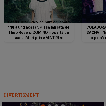
Când DORUL devine muzică, apare
Armin 
"Nu ajung acasă". Piesa lansată de
COLABORAR
Theo Rose și DOMINO îi poartă pe
SACHA: ""E
ascultători prin AMINTIRI și
o piesă 
REGĂSIRI, iar drumul emoțiilor
imediat pre
trece prin sufletul publicului:
cu mine șt
"Pentru toți cei care au plecat
păstrăm do
departe ca să le fie mai bine"
DIVERTISMENT