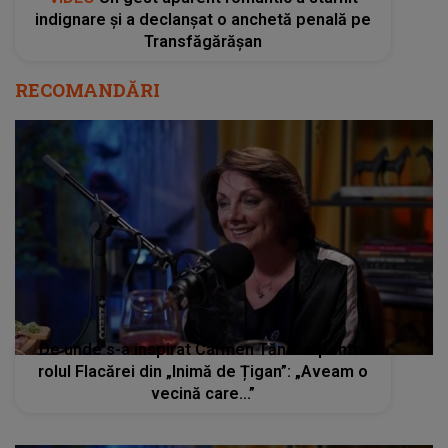
indignare și a declanșat o anchetă penală pe
Transfăgărășan
RECOMANDĂRI
De unde s-a inspirat Carmen Tănase pentru
rolul Flacărei din „Inimă de Țigan”: „Aveam o
vecină care...”