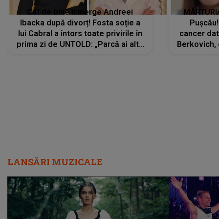
Cât de bine îi merge Andreei
MĂRTURIA
Ibacka după divorț! Fosta soție a
Pușcău!
lui Cabral a întors toate privirile în
cancer dato
prima zi de UNTOLD: „Parcă ai altă
Berkovich, 
strălucire, emani putere,
accident ru
încredere, siguranță...”
Dacă nu 
LANSĂRI MUZICALE