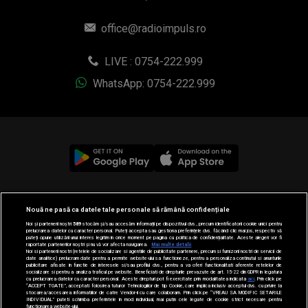
office@radioimpuls.ro
LIVE : 0754-222.999
WhatsApp: 0754-222.999
© 2019-2026 DOGAN MEDIA INTERNATIONAL SA, Toate
Nouă ne pasă ca datele tale personale să rămână confidențiale
drepturile rezervate.
Noi și partenerii noștri
589
stocăm și/sau accesăm informații pe dispozitivul dvs., precum identificatorii cookie unici pentru
prelucrarea datelor cu caracter personal. Puteți accepta sau gestiona preferințele dvs. făcând clic mai jos, respectiv vă
puteți opune utilizării unui interes legitim în orice moment pe pagina cu politica de confidențialitate. Aceste alegeri vor fi
raportate partenerilor noștri și nu vă vor afecta navigarea.
Mai multe detalii
Noi si partenerii nostri (retelele de socializare si agentiile de publicitate partenere, precum si furnizorii nostri de servicii de
date analitice) prelucram date pentru a permite website-ului sa functioneze, pentru a personaliza continutul si anunturile
publicitare afisate in functie de interesele si/sau profilul dvs., pentru a va oferi functionalitati aferente retelelor de
socializare si pentru a analiza traficul pe website. Beneficiati de drepturile prevazute de art. 15-22 din GDPR in legatura
cu prelucrarea datelor cu caracter personal. Aceste drepturi pot fi exercitate prin modalitatea indicata
aici
. Prin click pe
“ACCEPT TOATE”, acceptati folosirea tuturor Tehnologiilor de tip Cookie, care implica inclusiv acceptul dvs. cu privire la
stocarea/accesarea informatiilor de catre Vendor-ii cu care colaboram. Prin click pe “VREAU SA MODIFIC SETARILE
INDIVIDUAL” puteti schimba preferintele in mod individual, mai putin cele legate de cookie strict necesare pentru
functionarea website-ului.