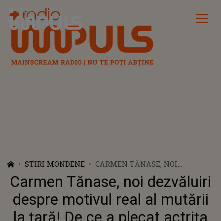
Radio Impuls
STIRI MONDENE
CARMEN TĂNASE, NOI
DEZVĂLUIRI DESPRE MOTIVUL
Carmen Tănase, noi dezvăluiri
REAL AL MUTĂRII LA ȚARĂ! DE
CE A PLECAT ACTRIȚA DIN
despre motivul real al mutării
CAPITALĂ?!: „NU MI-A FOST
la țară! De ce a plecat actrița
UȘOR”