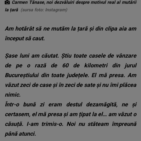
Carmen Tănase, noi dezvăluiri despre motivul real al mutării
la țară
(sursa foto: Instagram)
Am hotărât să ne mutăm la țară și din clipa aia am
început să caut.
Șase luni am căutat. Știu toate casele de vânzare
de pe o rază de 60 de kilometri din jurul
Bucureștiului din toate județele. El mă presa. Am
văzut zeci de case și în zeci de sate și nu îmi plăcea
nimic.
Într-o bună zi eram destul dezamăgită, ne și
certasem, el mă presa și am țipat la el… am văzut o
căsuță. I-am trimis-o. Noi nu stăteam împreună
până atunci.