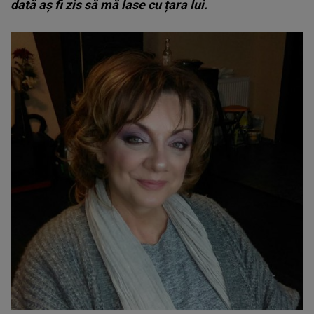
dată aș fi zis să mă lase cu țara lui.