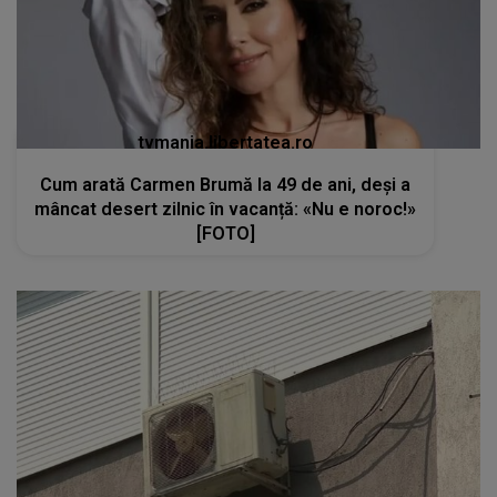
tvmania.libertatea.ro
Cum arată Carmen Brumă la 49 de ani, deși a
mâncat desert zilnic în vacanță: «Nu e noroc!»
[FOTO]