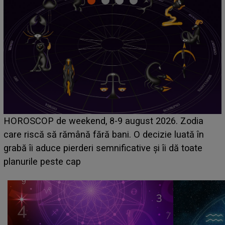
Emanuel a ținut ACEST DETALIU ASCUNS până
acum! În fața Alexandrei, concurentul din Casa Iubirii
face o MĂRTURISIRE NEAȘTEPTATĂ despre mama
sa: "I-am spus și ei în față, eu nu te iubesc pentru
că..."