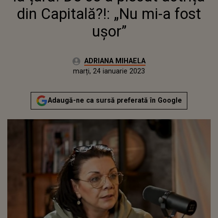
din Capitală?!: „Nu mi-a fost
ușor”
Autor:
ADRIANA MIHAELA
Publicat:
luni, 24 ianuarie 2022
Actualizat:
marți, 24 ianuarie 2023
Adaugă-ne ca sursă preferată în Google