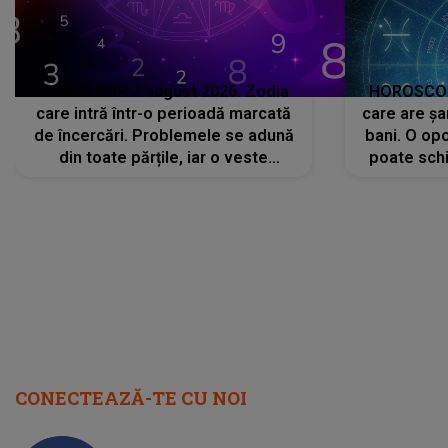
HOROSCOP 7 august 2026. Zodia
HOROSCOP 
care intră într-o perioadă marcată
care are șa
de încercări. Problemele se adună
bani. O opo
din toate părțile, iar o veste
poate schi
neașteptată îi dă planurile peste
la
cap
CONECTEAZĂ-TE CU NOI