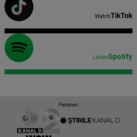
TikTok
Watch
Spotify
Listen
Parteneri: