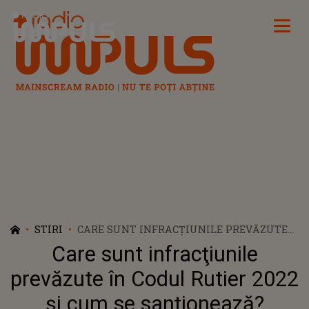
Radio Impuls
STIRI
CARE SUNT INFRACŢIUNILE PREVĂZUTE
ÎN CODUL RUTIER 2022 ŞI CUM SE
Care sunt infracţiunile
SANŢIONEAZĂ?
prevăzute în Codul Rutier 2022
şi cum se sanţionează?