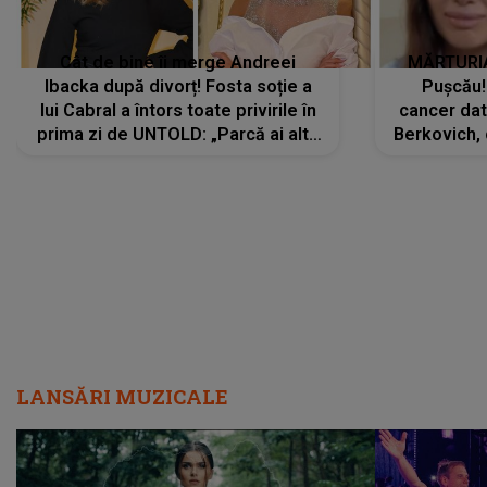
Cât de bine îi merge Andreei
MĂRTURIA
Ibacka după divorț! Fosta soție a
Pușcău!
lui Cabral a întors toate privirile în
cancer dato
prima zi de UNTOLD: „Parcă ai altă
Berkovich, 
strălucire, emani putere,
accident ru
încredere, siguranță...”
Dacă nu 
LANSĂRI MUZICALE