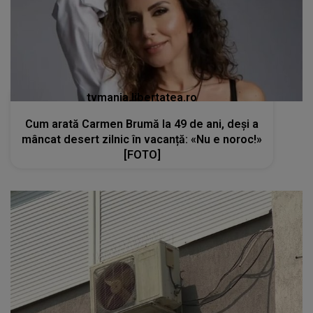
tvmania.libertatea.ro
Cum arată Carmen Brumă la 49 de ani, deși a
mâncat desert zilnic în vacanță: «Nu e noroc!»
[FOTO]