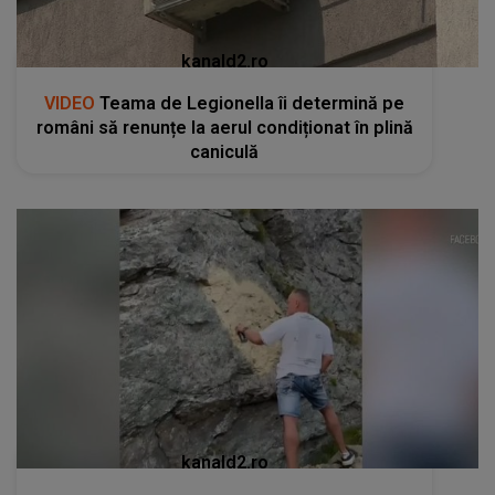
kanald2.ro
VIDEO
Teama de Legionella îi determină pe
români să renunțe la aerul condiționat în plină
caniculă
kanald2.ro