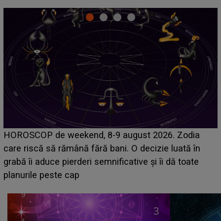
Emanuel a ținut ACEST DETALIU ASCUNS până
acum! În fața Alexandrei, concurentul din Casa Iubirii
face o MĂRTURISIRE NEAȘTEPTATĂ despre mama
sa: "I-am spus și ei în față, eu nu te iubesc pentru
că..."