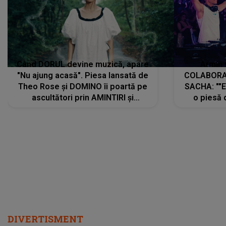
Când DORUL devine muzică, apare
Armin 
"Nu ajung acasă". Piesa lansată de
COLABORAR
Theo Rose și DOMINO îi poartă pe
SACHA: ""E
ascultători prin AMINTIRI și
o piesă 
REGĂSIRI, iar drumul emoțiilor
imediat pre
trece prin sufletul publicului:
cu mine șt
"Pentru toți cei care au plecat
păstrăm do
departe ca să le fie mai bine"
DIVERTISMENT