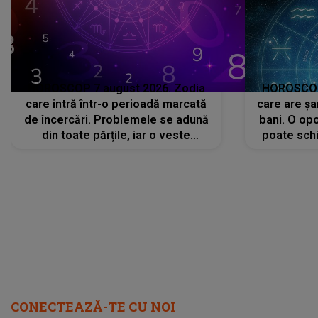
HOROSCOP 7 august 2026. Zodia
HOROSCOP 
care intră într-o perioadă marcată
care are șa
de încercări. Problemele se adună
bani. O opo
din toate părțile, iar o veste
poate schi
neașteptată îi dă planurile peste
la
cap
CONECTEAZĂ-TE CU NOI