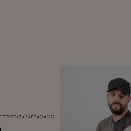
E TESTEAZĂ SĂPTĂMÂNAL!
UIREA FĂCUTĂ ÎN ACEASTĂ
ă
ȚĂ: „IAR VOI ACUM O SĂ