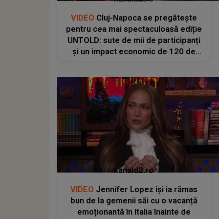
VIDEO
Cluj-Napoca se pregătește
pentru cea mai spectaculoasă ediție
UNTOLD: sute de mii de participanți
și un impact economic de 120 de
milioane de euro
kanald2.ro
VIDEO
Jennifer Lopez își ia rămas
bun de la gemenii săi cu o vacanță
emoționantă în Italia înainte de