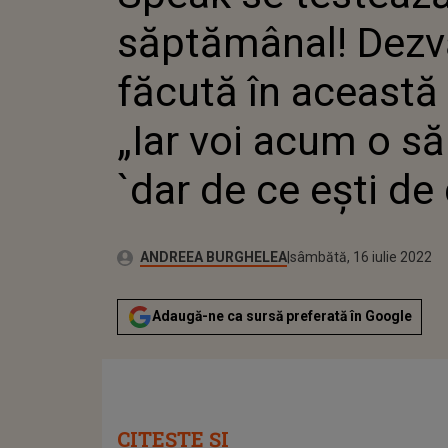
ÎNTREBAȚ
săptămânal! Dezv
DISPERA
făcută în această
„Iar voi acum o să 
`dar de ce ești de
Publicat:
Autor:
luni, 16 noiembrie 2020
Actualizat:
ANDREEA BURGHELEA
sâmbătă, 16 iulie 2022
Adaugă-ne ca sursă preferată în Google
CITEȘTE ȘI