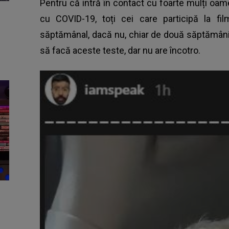
Pentru că intră în contact cu foarte mulți oam
cu COVID-19, toți cei care participă la fil
săptămânal, dacă nu, chiar de două săptămâni.
să facă aceste teste, dar nu are încotro.