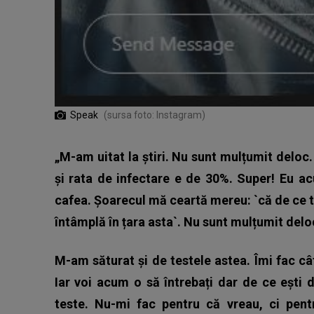
Speak
(sursa foto: Instagram)
„M-am uitat la știri. Nu sunt mulțumit deloc
și rata de infectare e de 30%. Super! Eu 
cafea. Șoarecul mă ceartă mereu: `că de ce tot
întâmplă în țara asta`. Nu sunt mulțumit delo
M-am săturat și de testele astea. Îmi fac c
Iar voi acum o să întrebați dar de ce ești d
teste. Nu-mi fac pentru că vreau, ci pent