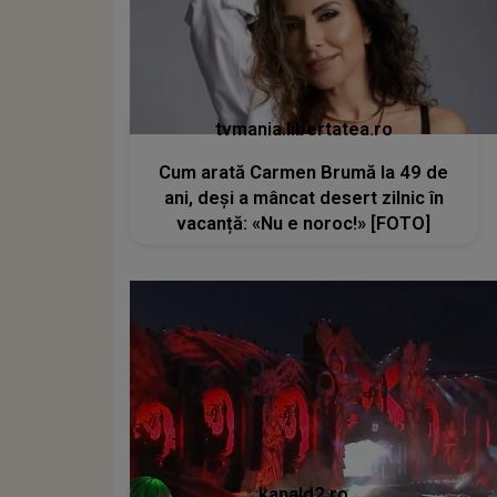
tvmania.libertatea.ro
Cum arată Carmen Brumă la 49 de
ani, deși a mâncat desert zilnic în
vacanță: «Nu e noroc!» [FOTO]
kanald2.ro