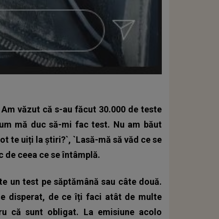
. Am văzut că s-au făcut 30.000 de teste
acum mă duc să-mi fac test. Nu am băut
 te uiți la știri?`, `Lasă-mă să văd ce se
c de ceea ce se întâmplă.
âte un test pe săptămână sau câte două.
e disperat, de ce îți faci atât de multe
ru că sunt obligat. La emisiune acolo