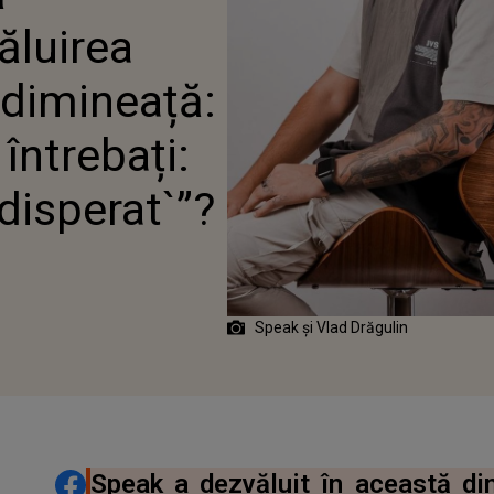
I: `DAR DE CE EȘTI DE
ăluirea
T`”?
 dimineață:
întrebați:
 disperat`”?
Speak și Vlad Drăgulin
DISTRIBUIE ARTICOLUL
Speak a dezvăluit în această di