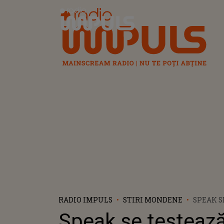
Radio Impuls
RADIO IMPULS
STIRI MONDENE
SPEAK S
DEZVĂL
Speak se testeaz
DIMINEA