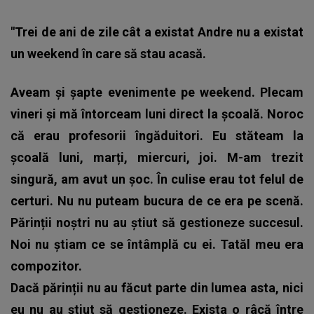
"Trei de ani de zile cât a existat Andre nu a existat
un weekend în care să stau acasă.
Aveam și șapte evenimente pe weekend. Plecam
vineri și mă întorceam luni direct la școală. Noroc
că erau profesorii îngăduitori. Eu stăteam la
școală luni, marți, miercuri, joi. M-am trezit
singură, am avut un șoc. În culise erau tot felul de
certuri. Nu nu puteam bucura de ce era pe scenă.
Părinții noștri nu au știut să gestioneze succesul.
Noi nu știam ce se întâmplă cu ei. Tatăl meu era
compozitor.
Dacă părinții nu au făcut parte din lumea asta, nici
eu nu au știut să gestioneze. Exista o râcă între