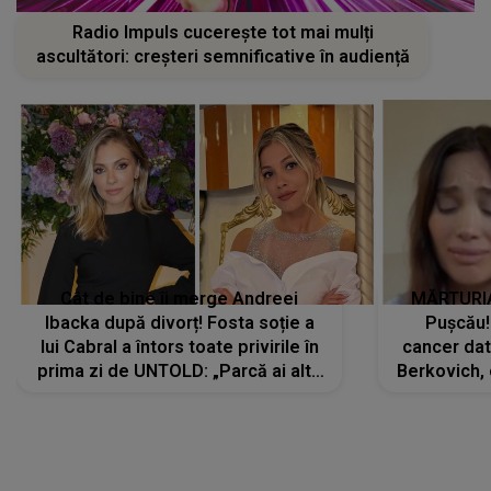
Radio Impuls cucerește tot mai mulți
ascultători: creșteri semnificative în audiență
Cât de bine îi merge Andreei
MĂRTURIA
Ibacka după divorț! Fosta soție a
Pușcău!
lui Cabral a întors toate privirile în
cancer dato
prima zi de UNTOLD: „Parcă ai altă
Berkovich, 
strălucire, emani putere,
accident ru
încredere, siguranță...”
Dacă nu 