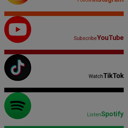
YouTube
Subscribe
TikTok
Watch
Spotify
Listen