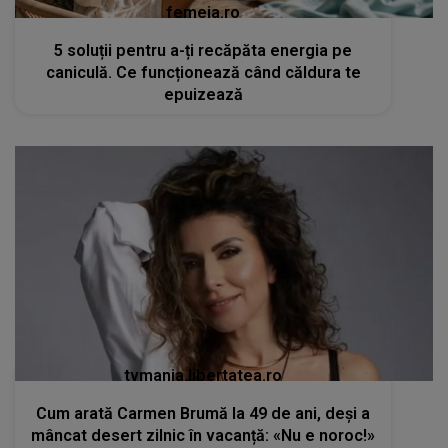
femeia.ro
5 soluții pentru a-ți recăpăta energia pe
caniculă. Ce funcționează când căldura te
epuizează
tvmania.libertatea.ro
Cum arată Carmen Brumă la 49 de ani, deși a
mâncat desert zilnic în vacanță: «Nu e noroc!»