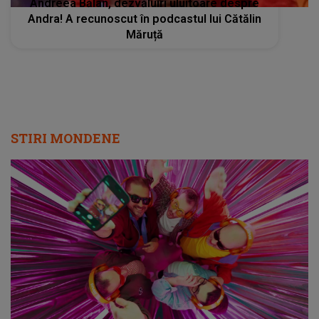
Andreea Bălan, dezvăluiri uluitoare despre
Andra! A recunoscut în podcastul lui Cătălin
Măruță
STIRI MONDENE