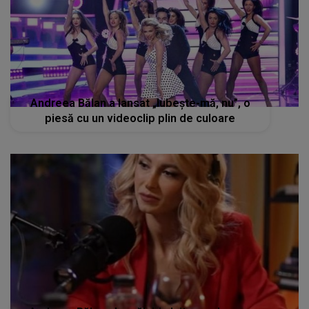
Andreea Bălan a lansat „Iubește-mă, nu”, o
piesă cu un videoclip plin de culoare