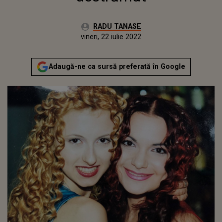
Autor:
RADU TANASE
Publicat:
sâmbătă, 17 aprilie 2021
Actualizat:
vineri, 22 iulie 2022
Adaugă-ne ca sursă preferată în Google