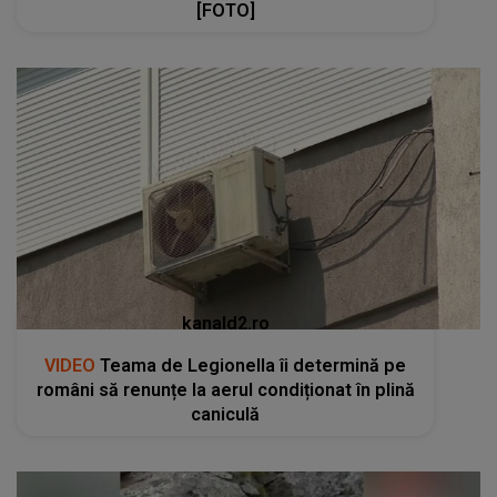
[FOTO]
kanald2.ro
VIDEO
Teama de Legionella îi determină pe
români să renunțe la aerul condiționat în plină
caniculă