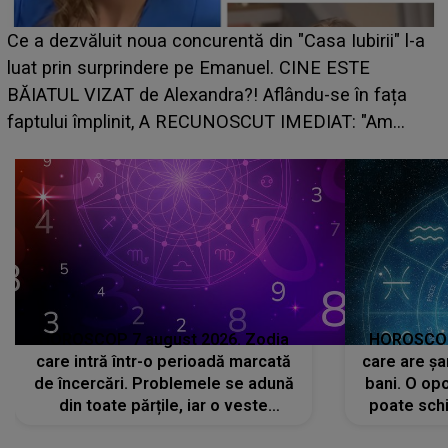
HOROSCOP de weekend, 8-9 august 2026. Zodia
a
care riscă să rămână fără bani. O decizie luată în
grabă îi aduce pierderi semnificative și îi dă toate
planurile peste cap
HOROSCOP 7 august 2026. Zodia
HOROSCOP 
care intră într-o perioadă marcată
care are șa
de încercări. Problemele se adună
bani. O opo
din toate părțile, iar o veste
poate schi
neașteptată îi dă planurile peste
la