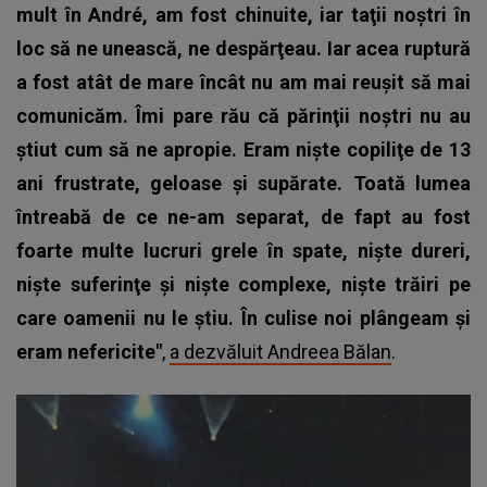
mult în André, am fost chinuite, iar taţii noştri în
loc să ne unească, ne despărţeau. Iar acea ruptură
a fost atât de mare încât nu am mai reuşit să mai
comunicăm. Îmi pare rău că părinţii noştri nu au
ştiut cum să ne apropie. Eram nişte copiliţe de 13
ani frustrate, geloase şi supărate. Toată lumea
întreabă de ce ne-am separat, de fapt au fost
foarte multe lucruri grele în spate, nişte dureri,
nişte suferinţe şi nişte complexe, nişte trăiri pe
care oamenii nu le ştiu. În culise noi plângeam şi
eram nefericite"
,
a dezvăluit Andreea Bălan
.