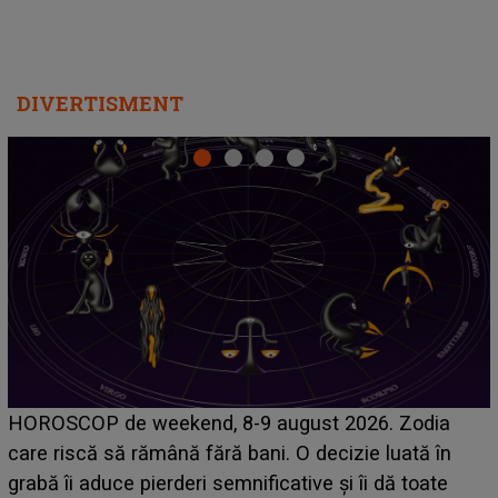
DIVERTISMENT
Emanuel a ținut ACEST DETALIU ASCUNS până
acum! În fața Alexandrei, concurentul din Casa Iubirii
face o MĂRTURISIRE NEAȘTEPTATĂ despre mama