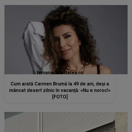
tvmania.libertatea.ro
Cum arată Carmen Brumă la 49 de ani, deși a
mâncat desert zilnic în vacanță: «Nu e noroc!»
[FOTO]