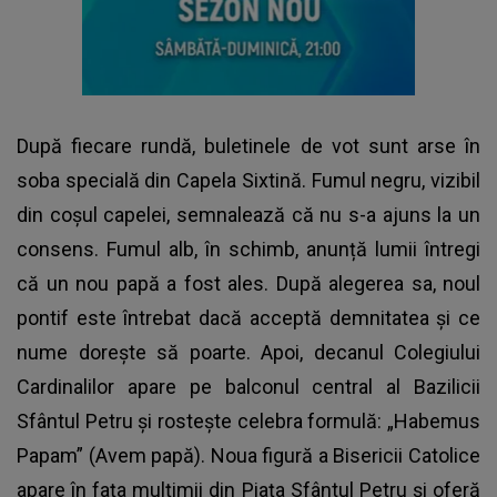
După fiecare rundă, buletinele de vot sunt arse în
soba specială din Capela Sixtină. Fumul negru, vizibil
din coșul capelei, semnalează că nu s-a ajuns la un
consens. Fumul alb, în schimb, anunță lumii întregi
că un nou papă a fost ales. După alegerea sa, noul
pontif este întrebat dacă acceptă demnitatea și ce
nume dorește să poarte. Apoi, decanul Colegiului
Cardinalilor apare pe balconul central al Bazilicii
Sfântul Petru și rostește celebra formulă: „Habemus
Papam” (Avem papă). Noua figură a Bisericii Catolice
apare în fața mulțimii din Piața Sfântul Petru și oferă