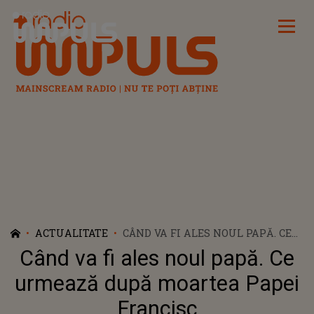
Radio Impuls
ACTUALITATE
CÂND VA FI ALES NOUL PAPĂ. CE
URMEAZĂ DUPĂ MOARTEA PAPEI
Când va fi ales noul papă. Ce
FRANCISC
urmează după moartea Papei
Francisc