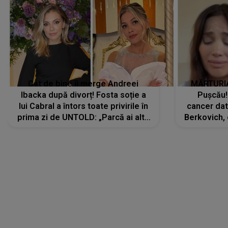
Cât de bine îi merge Andreei
MĂRTURIA
Ibacka după divorț! Fosta soție a
Pușcău!
lui Cabral a întors toate privirile în
cancer dato
prima zi de UNTOLD: „Parcă ai altă
Berkovich, 
strălucire, emani putere,
accident ru
încredere, siguranță...”
Dacă nu 