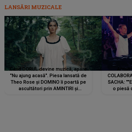
LANSĂRI MUZICALE
Când DORUL devine muzică, apare
Armin 
"Nu ajung acasă". Piesa lansată de
COLABORAR
Theo Rose și DOMINO îi poartă pe
SACHA: ""E
ascultători prin AMINTIRI și
o piesă 
REGĂSIRI, iar drumul emoțiilor
imediat pre
trece prin sufletul publicului:
cu mine șt
"Pentru toți cei care au plecat
păstrăm do
departe ca să le fie mai bine"