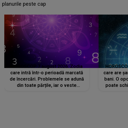
sa: "I-am spus și ei în față, eu nu te iubesc pentru
că..."
HOROSCOP 7 august 2026. Zodia
HOROSCOP 
care intră într-o perioadă marcată
care are șa
de încercări. Problemele se adună
bani. O opo
din toate părțile, iar o veste
poate schi
neașteptată îi dă planurile peste
la
cap