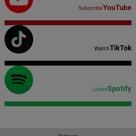
YouTube
Subscribe
TikTok
Watch
Spotify
Listen