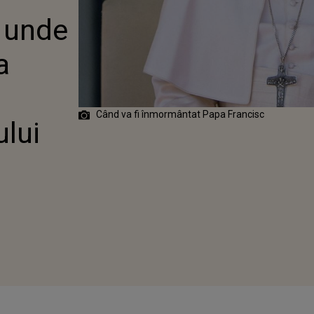
CISC? ULTIMA
 unde
LUI PONTIF
a
Când va fi înmormântat Papa Francisc
ului