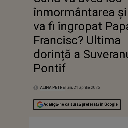
PAPA FRAN
înmormântarea și
DORINȚĂ A
SUVERANU
va fi îngropat Pap
Francisc? Ultima
dorință a Suveran
Pontif
Autor:
Publicat:
ALINA PETRE
luni, 21 aprilie 2025
Adaugă-ne ca sursă preferată în Google