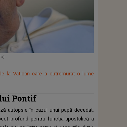
ta)
de la Vatican care a cutremurat o lume
lui Pontif
ază autopsie în cazul unui papă decedat.
spect profund pentru funcția apostolică a