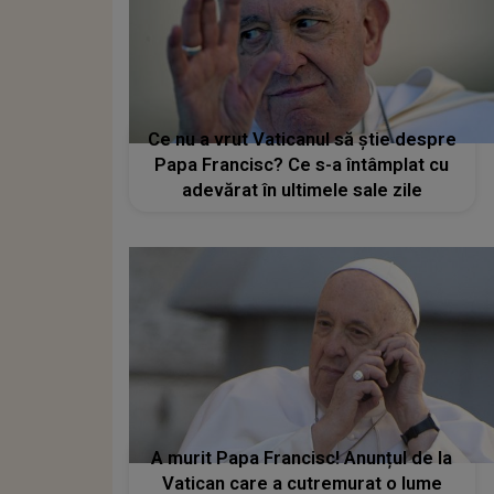
Ce nu a vrut Vaticanul să știe despre
Papa Francisc? Ce s-a întâmplat cu
adevărat în ultimele sale zile
A murit Papa Francisc! Anunțul de la
Vatican care a cutremurat o lume