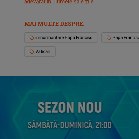
adevărat în ultimele sale zile
MAI MULTE DESPRE:
înmormântare Papa Francisc
Papa Francis
Vatican