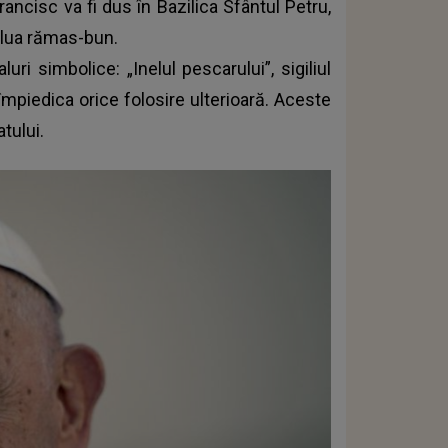
ancisc va fi dus în Bazilica Sfântul Petru,
 lua rămas-bun.
luri simbolice: „Inelul pescarului”, sigiliul
 împiedica orice folosire ulterioară. Aceste
tului.