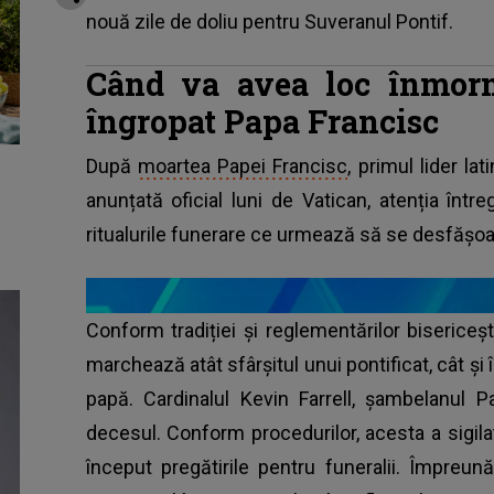
nouă zile de doliu pentru Suveranul Pontif.
Când va avea loc înmorm
îngropat Papa Francisc
După
moartea Papei Francisc
, primul lider la
anunțată oficial luni de Vatican, atenția înt
ritualurile funerare ce urmează să se desfășoa
Conform tradiției și reglementărilor bisericești
marchează atât sfârșitul unui pontificat, cât și
papă. Cardinalul Kevin Farrell, șambelanul P
decesul. Conform procedurilor, acesta a sigila
început pregătirile pentru funeralii. Împreun