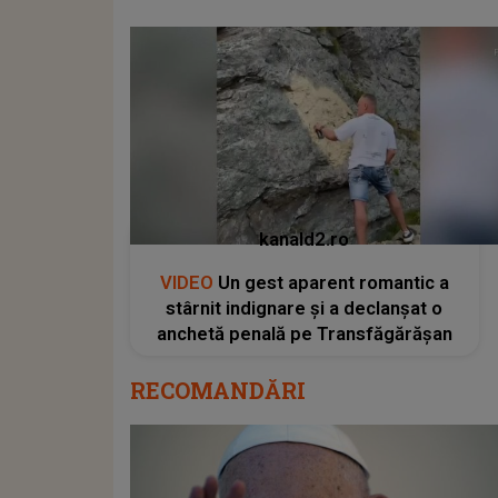
kanald2.ro
VIDEO
Un gest aparent romantic a
stârnit indignare și a declanșat o
anchetă penală pe Transfăgărășan
RECOMANDĂRI