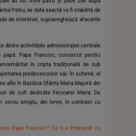
apale au loc între patru și șase zile după
ul Petru, iar data exactă va fi stabilită de
ioada de interimat, supraveghează afacerile
te dintre activitățile administrației centrale
 papă. Papa Francisc, cunoscut pentru
nmormântat în cripta tradițională de sub
joritatea predecesorilor săi. În schimb, el
e afle în Bazilica Sfânta Maria Majoră din
uri de cult dedicate Fecioarei Maria.
De
 sicriu simplu, din lemn, în contrast cu
espre Papa Francisc? Ce s-a întâmplat cu