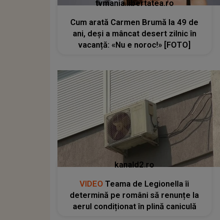
tvmania.libertatea.ro
Cum arată Carmen Brumă la 49 de
ani, deși a mâncat desert zilnic în
vacanță: «Nu e noroc!» [FOTO]
kanald2.ro
VIDEO
Teama de Legionella îi
determină pe români să renunțe la
aerul condiționat în plină caniculă