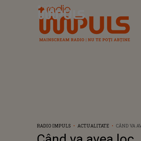
Radio Impuls
RADIO IMPULS
ACTUALITATE
CÂND VA A
ÎNMORMÂN
Când va avea loc
UNDE VA F