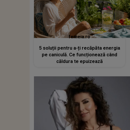
femeia.ro
5 soluții pentru a-ți recăpăta energia
pe caniculă. Ce funcționează când
căldura te epuizează