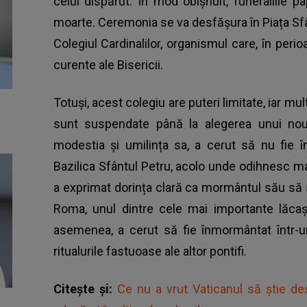
celui dispărut. În mod obișnuit, funeraliile p
moarte. Ceremonia se va desfășura în Piața Sfânt
Colegiul Cardinalilor, organismul care, în per
curente ale Bisericii.
Totuși, acest colegiu are puteri limitate, iar mul
sunt suspendate până la alegerea unui nou
modestia și umilința sa, a cerut să nu fie î
Bazilica Sfântul Petru, acolo unde odihnesc ma
a exprimat dorința clară ca mormântul său să s
Roma, unul dintre cele mai importante lăcaș
asemenea, a cerut să fie înmormântat într-un
ritualurile fastuoase ale altor pontifi.
Citește și:
Ce nu a vrut Vaticanul să știe d