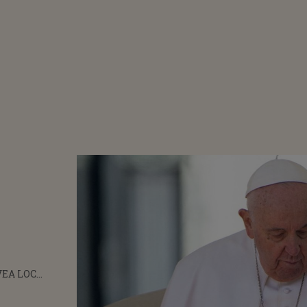
VEA LOC
TAREA ȘI
I ÎNGROPAT