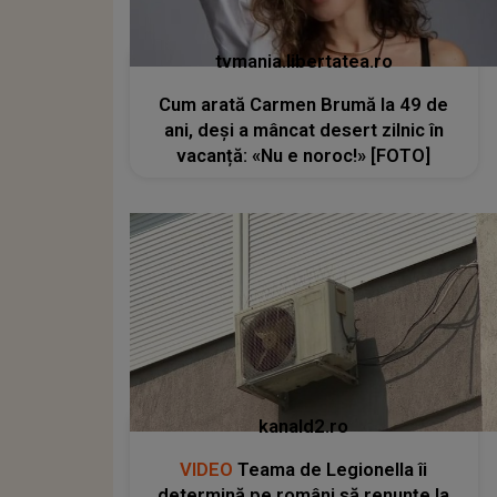
tvmania.libertatea.ro
Cum arată Carmen Brumă la 49 de
ani, deși a mâncat desert zilnic în
vacanță: «Nu e noroc!» [FOTO]
kanald2.ro
VIDEO
Teama de Legionella îi
determină pe români să renunțe la