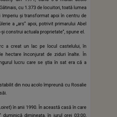
Gâtinais, cu 1.373 de locuitori, toată lumea
ui Imperiu şi transformat apoi în centru de
rie a „ars” apoi, potrivit primarului Abel
şi construi actuala proprietate”, spune el.
c a creat un lac pe locul castelului, în
e hectare înconjurat de ziduri înalte. În
singurul lucru care se ştia în sat era că a
a stabilit din nou acolo împreună cu Rosalie
săi.
iret) în anii 1990. În această casă în care
” duminică dimineaţa, în jurul orei 03:00,