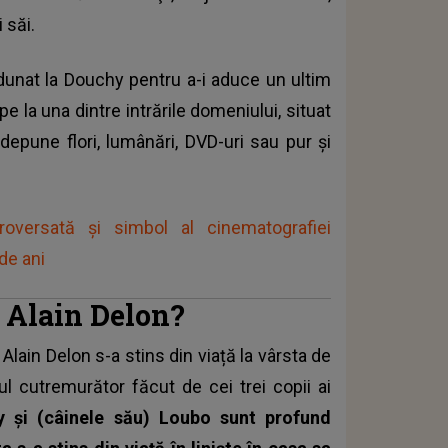
 săi.
 adunat la Douchy pentru a-i aduce un ultim
 la una dintre intrările domeniului, situat
 depune flori, lumânări, DVD-uri sau pur şi
troversată și simbol al cinematografiei
de ani
i Alain Delon?
,
Alain Delon
s-a stins din viață la vârsta de
ul cutremurător făcut de cei trei copii ai
y şi (câinele său) Loubo sunt profund