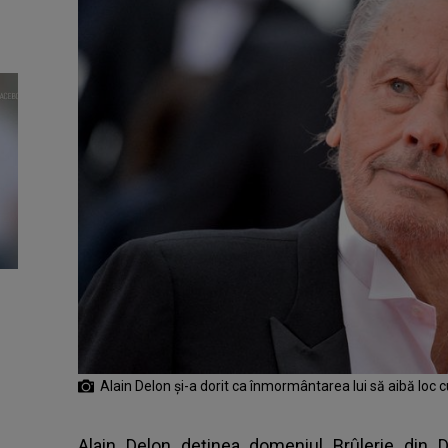
Alain Delon și-a dorit ca înmormântarea lui să aibă loc
Alain Delon deţinea domeniul Brûlerie din