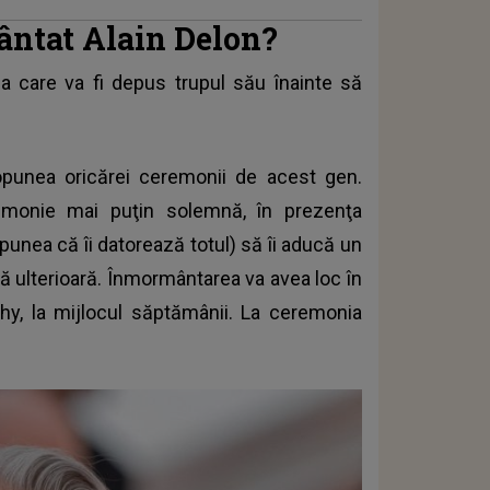
ântat Alain Delon?
la care va fi depus trupul său înainte să
opunea oricărei ceremonii de acest gen.
eremonie mai puţin solemnă, în prezenţa
spunea că îi datorează totul) să îi aducă un
tă ulterioară. Înmormântarea va avea loc în
chy, la mijlocul săptămânii. La ceremonia