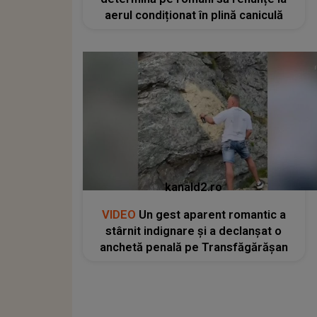
aerul condiționat în plină caniculă
kanald2.ro
VIDEO
Un gest aparent romantic a
stârnit indignare și a declanșat o
anchetă penală pe Transfăgărășan