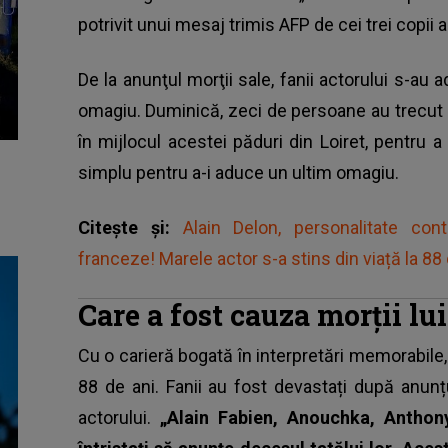
potrivit unui mesaj trimis AFP de cei trei copii ai
De la anunţul morţii sale, fanii actorului s-au
omagiu. Duminică, zeci de persoane au trecut pe
în mijlocul acestei păduri din Loiret, pentru a
simplu pentru a-i aduce un ultim omagiu.
Citește și:
Alain Delon, personalitate con
franceze! Marele actor s-a stins din viață la 88 
Care a fost cauza morții lu
Cu o carieră bogată în interpretări memorabile
88 de ani. Fanii au fost devastați după anunț
actorului.
„Alain Fabien, Anouchka, Anthon