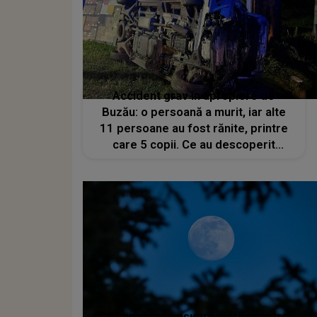
Accident grav în apropiere de
Buzău: o persoană a murit, iar alte
11 persoane au fost rănite, printre
care 5 copii. Ce au descoperit
oamenii legii la fața locului
Ce impact are asupra vieții noastre