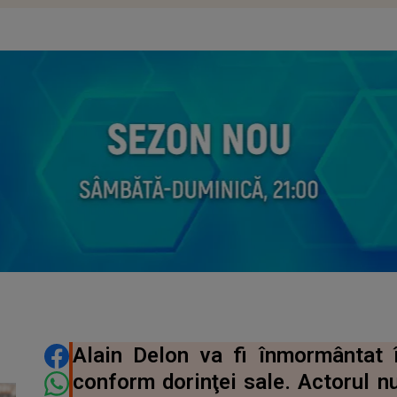
DISTRIBUIE ARTICOLUL
Alain Delon va fi înmormântat î
conform dorinţei sale. Actorul nu