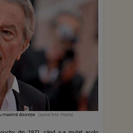
 cu maximă discreție
(sursa foto: Hepta)
 Douchy din 1971, când s-a mutat acolo