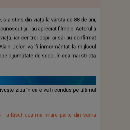
 s-a stins din viață la vârsta de 88 de ani,
cunoscut și i-au apreciat filmele. Actorul a
iață, iar cei trei copii ai săi au confirmat
lain Delon va fi înmormântat la mijlocul
ape o jumătate de secol, în cea mai strictă
rivește ziua în care va fi condus pe ultimul
ui i-a lăsat cea mai mare parte din suma