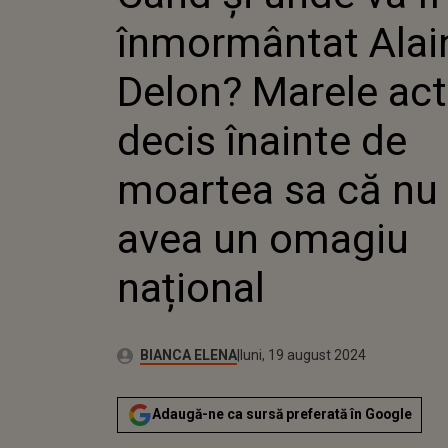
A DECIS
înmormântat Alai
MOARTEA
AVEA U
NAȚION
Delon? Marele act
decis înainte de
moartea sa că nu
avea un omagiu
național
Autor:
Publicat:
BIANCA ELENA
luni, 19 august 2024
Adaugă-ne ca sursă preferată în Google