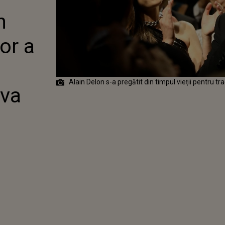
 ÎNAINTE DE
n
 SA CĂ NU VA
N OMAGIU
AL
or a
Alain Delon s-a pregătit din timpul vieții pentru tra
 va