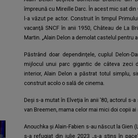
împreună cu Mireille Darc. În acest mic sat din 
l-a văzut pe actor. Construit în timpul Primul
vacanţă SNCF în anii 1950, Château de La Brûle
Martin. „Alain Delon a demolat castelul pentru a-
Păstrând doar dependinţele, cuplul Delon-Dar
mijlocul unui parc gigantic de câteva zeci d
interior, Alain Delon a păstrat totul simplu, 
construit acolo o sală de cinema.
Deşi s-a mutat în Elveţia în anii '80, actorul s-
van Breemen, mama celor mai mici doi copii ai 
Anouchka şi Alain-Fabien s-au născut la Gien (Lo
s-a refugiat din iulie 2023 „s-a stins în pace