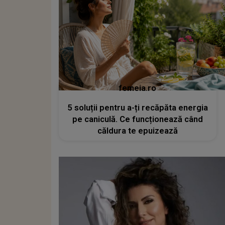
femeia.ro
5 soluții pentru a-ți recăpăta energia
pe caniculă. Ce funcționează când
căldura te epuizează