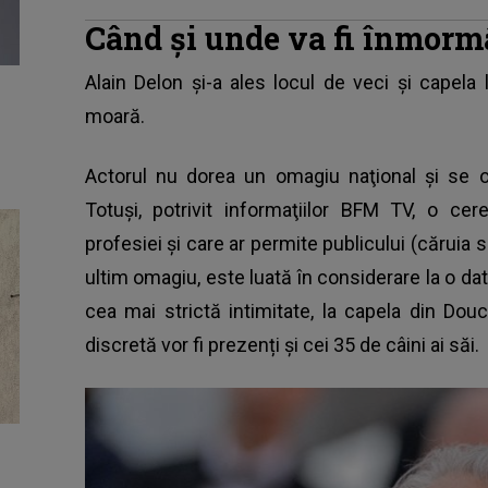
Când și unde va fi înmorm
Alain Delon
și-a ales locul de veci și capela 
moară.
Actorul nu dorea un omagiu naţional şi se 
Totuşi, potrivit informaţiilor BFM TV, o c
profesiei şi care ar permite publicului (căruia 
ultim omagiu, este luată în considerare la o da
cea mai strictă intimitate, la capela din Dou
discretă vor fi prezenți și cei 35 de câini ai săi.