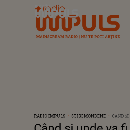
Radio Impuls
RADIO IMPULS
STIRI MONDENE
CÂND ȘI
ÎNMORM
Când și unde va fi
DELON?