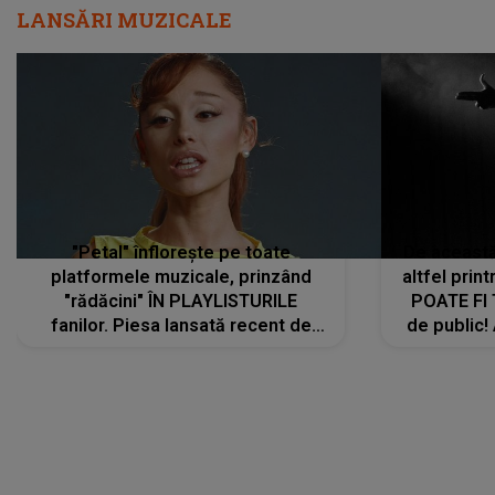
LANSĂRI MUZICALE
"Petal" înflorește pe toate
De această 
platformele muzicale, prinzând
altfel prin
"rădăcini" ÎN PLAYLISTURILE
POATE FI
fanilor. Piesa lansată recent de
de public!
Ariana Grande îi face pe
a lansat V
ascultători SĂ O ASCULTE PE
REPEAT