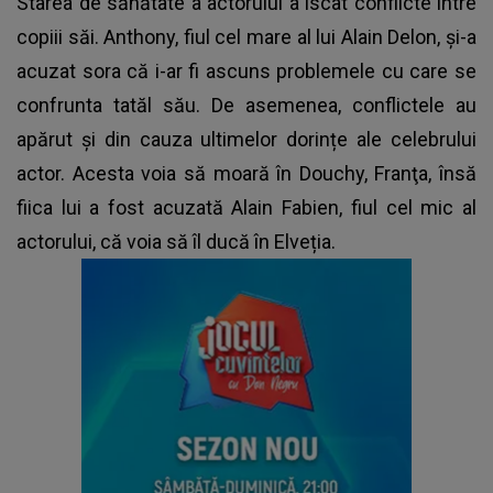
Starea de sănătate a actorului a iscat conflicte între
copiii săi. Anthony, fiul cel mare al lui Alain Delon, și-a
acuzat sora că i-ar fi ascuns problemele cu care se
confrunta tatăl său. De asemenea, conflictele au
apărut și din cauza ultimelor dorințe ale celebrului
actor. Acesta voia să moară în Douchy, Franţa, însă
fiica lui a fost acuzată Alain Fabien, fiul cel mic al
actorului, că voia să îl ducă în Elveția.