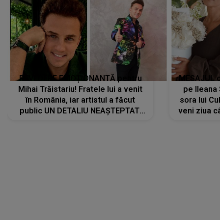
REVEDERE EMOȚIONANTĂ pentru
MESAJUL ca
Mihai Trăistariu! Fratele lui a venit
pe Ilean
în România, iar artistul a făcut
sora lui Cu
public UN DETALIU NEAȘTEPTAT:
veni ziua c
"Nu știu ce să-i zic. Voi ce spuneți
? Să se..."