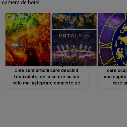
faptului împlinit, A RECUNOSCUT IMEDIAT: "Am
avut..."
LINE-UP UNTOLD ONE, prima zi.
HOROSCOP 
Cine sunt artiștii care deschid
care scap
festivalul și de la ce ore au loc
nou capitol
cele mai așteptate concerte pe
care a
scena principală?
perioadă 