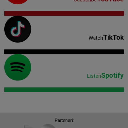
TikTok
Watch
Spotify
Listen
Parteneri: