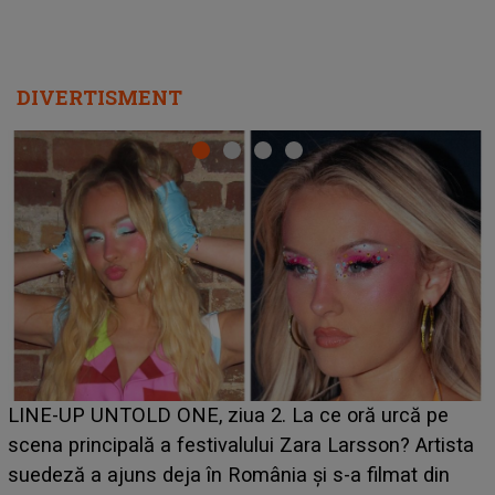
DIVERTISMENT
Ce a dezvăluit noua concurentă din "Casa Iubirii" l-a
luat prin surprindere pe Emanuel. CINE ESTE
BĂIATUL VIZAT de Alexandra?! Aflându-se în fața