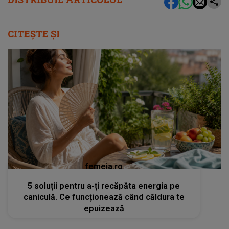
CITEȘTE ȘI
femeia.ro
5 soluții pentru a-ți recăpăta energia pe
caniculă. Ce funcționează când căldura te
epuizează