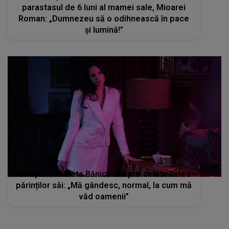
parastasul de 6 luni al mamei sale, Mioarei
Roman: „Dumnezeu să o odihnească în pace
și lumină!”
Ce spune Violeta Bănică despre celebritatea
părinților săi: „Mă gândesc, normal, la cum mă
văd oamenii”