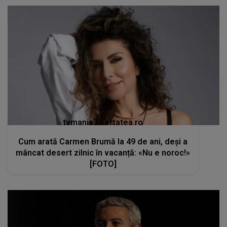
tvmania.libertatea.ro
Cum arată Carmen Brumă la 49 de ani, deși a
mâncat desert zilnic în vacanță: «Nu e noroc!»
[FOTO]