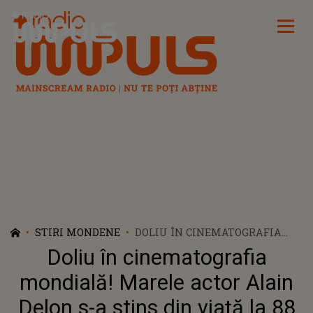
Radio Impuls
STIRI MONDENE
DOLIU ÎN CINEMATOGRAFIA
MONDIALĂ! MARELE ACTOR
Doliu în cinematografia
ALAIN DELON S-A STINS DIN
VIAȚĂ LA 88 DE ANI
mondială! Marele actor Alain
Delon s-a stins din viață la 88