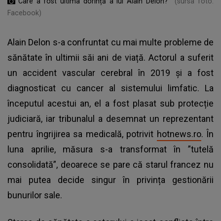
Care a fost ultima dorință a lui Alain Delon?
(sursa foto:
Facebook)
Alain Delon s-a confruntat cu mai multe probleme de
sănătate în ultimii săi ani de viață. Actorul a suferit
un accident vascular cerebral în 2019 și a fost
diagnosticat cu cancer al sistemului limfatic. La
începutul acestui an, el a fost plasat sub protecție
judiciară, iar tribunalul a desemnat un reprezentant
pentru îngrijirea sa medicală, potrivit
hotnews.ro
. În
luna aprilie, măsura s-a transformat în ”tutelă
consolidată”, deoarece se pare că starul francez nu
mai putea decide singur în privința gestionării
bunurilor sale.