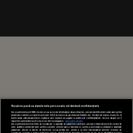
Nouă ne pasă ca datele tale personale să rămână confidențiale
Noi și partenerii noștri
589
stocăm și/sau accesăm informații pe dispozitivul dvs., precum identificatorii cookie unici pentru
prelucrarea datelor cu caracter personal. Puteți accepta sau gestiona preferințele dvs. făcând clic mai jos, respectiv vă
puteți opune utilizării unui interes legitim în orice moment pe pagina cu politica de confidențialitate. Aceste alegeri vor fi
raportate partenerilor noștri și nu vă vor afecta navigarea.
Mai multe detalii
Noi si partenerii nostri (retelele de socializare si agentiile de publicitate partenere, precum si furnizorii nostri de servicii de
date analitice) prelucram date pentru a permite website-ului sa functioneze, pentru a personaliza continutul si anunturile
publicitare afisate in functie de interesele si/sau profilul dvs., pentru a va oferi functionalitati aferente retelelor de
socializare si pentru a analiza traficul pe website. Beneficiati de drepturile prevazute de art. 15-22 din GDPR in legatura