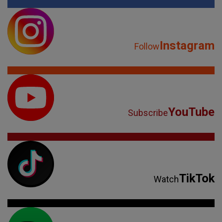
Instagram
Follow
YouTube
Subscribe
TikTok
Watch