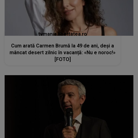
tvmania.libertatea.ro
Cum arată Carmen Brumă la 49 de ani, deși a
mâncat desert zilnic în vacanță: «Nu e noroc!»
[FOTO]