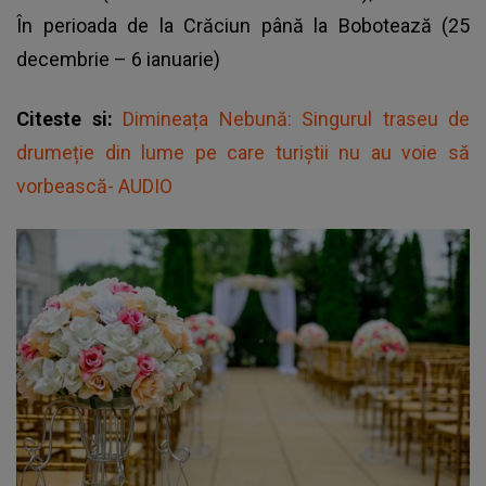
În perioada de la Crăciun până la Bobotează (25
decembrie – 6 ianuarie)
Citeste si:
Dimineața Nebună: Singurul traseu de
drumeție din lume pe care turiștii nu au voie să
vorbească- AUDIO