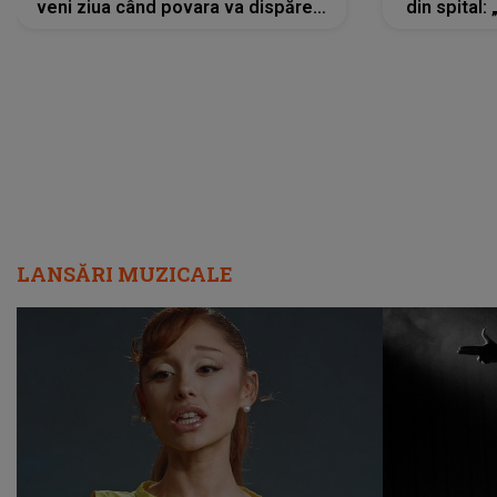
veni ziua când povara va dispărea,
din spital:
iar lacrimile...”
LANSĂRI MUZICALE