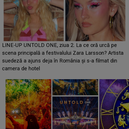
Ce a dezvăluit noua concurentă din "Casa Iubirii" l-a
luat prin surprindere pe Emanuel. CINE ESTE
BĂIATUL VIZAT de Alexandra?! Aflându-se în fața
faptului împlinit, A RECUNOSCUT IMEDIAT: "Am
avut..."