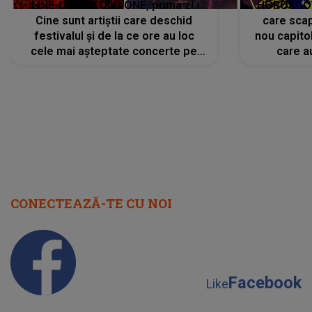
LINE-UP UNTOLD ONE, prima zi.
HOROSCOP 
Cine sunt artiștii care deschid
care scap
festivalul și de la ce ore au loc
nou capitol
cele mai așteptate concerte pe
care a
scena principală?
perioadă 
CONECTEAZĂ-TE CU NOI
Facebook
Like