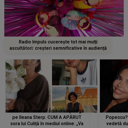
Radio Impuls cucerește tot mai mulți
ascultători: creșteri semnificative în audiență
MESAJUL care a făcut-o să plângă
CE SE Î
pe Ileana Sterp. CUM A APĂRUT
Popescu?
sora lui Culiță în mediul online: „Va
vedetă du