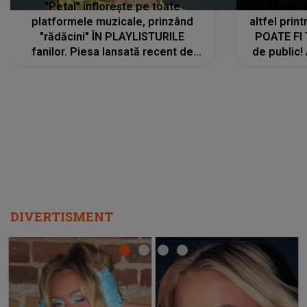
"Petal" înflorește pe toate
De această 
platformele muzicale, prinzând
altfel prin
"rădăcini" ÎN PLAYLISTURILE
POATE FI
fanilor. Piesa lansată recent de
de public!
Ariana Grande îi face pe
a lansat V
ascultători SĂ O ASCULTE PE
REPEAT
DIVERTISMENT