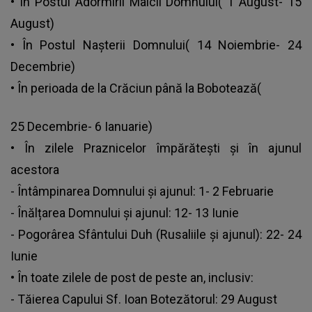
• În Postul Adormirii Maicii Domnului( 1 August- 15
August)
• În Postul Nașterii Domnului( 14 Noiembrie- 24
Decembrie)
• În perioada de la Crăciun până la Bobotează(
25 Decembrie- 6 Ianuarie)
• În zilele Praznicelor împărătești și în ajunul
acestora
- Întâmpinarea Domnului și ajunul: 1- 2 Februarie
- Înălțarea Domnului și ajunul: 12- 13 Iunie
- Pogorârea Sfântului Duh (Rusaliile și ajunul): 22- 24
Iunie
• În toate zilele de post de peste an, inclusiv:
- Tăierea Capului Sf. Ioan Botezătorul: 29 August