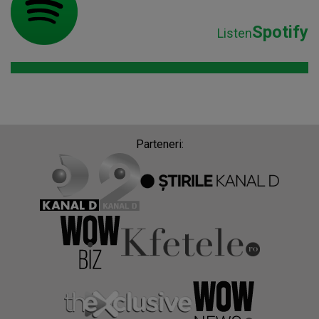
Spotify
Listen
Parteneri: