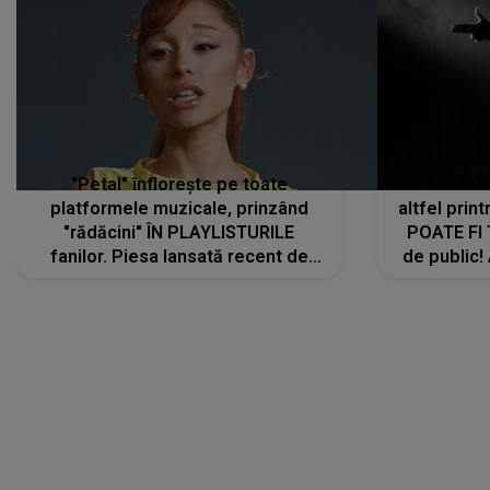
"Petal" înflorește pe toate
De această 
platformele muzicale, prinzând
altfel prin
"rădăcini" ÎN PLAYLISTURILE
POATE FI
fanilor. Piesa lansată recent de
de public!
Ariana Grande îi face pe
a lansat V
ascultători SĂ O ASCULTE PE
REPEAT