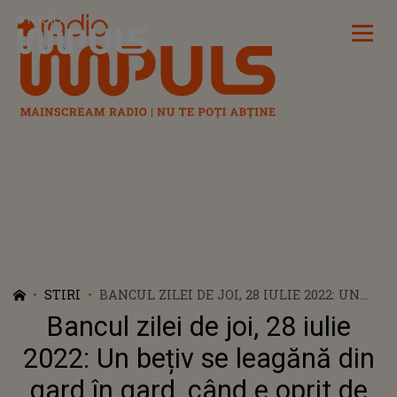
Radio Impuls
STIRI
BANCUL ZILEI DE JOI, 28 IULIE 2022: UN
BEȚIV SE LEAGĂNĂ DIN GARD ÎN GARD,
Bancul zilei de joi, 28 iulie
CÂND E OPRIT DE UN POLIȚIST: „ACTELE
LA CONTROL”
2022: Un bețiv se leagănă din
gard în gard, când e oprit de