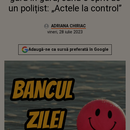
un polițist: „Actele la control”
Autor:
ADRIANA CHIRIAC
Publicat:
joi, 28 iulie 2022
Actualizat:
vineri, 28 iulie 2023
Adaugă-ne ca sursă preferată în Google