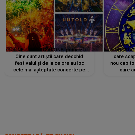
LINE-UP UNTOLD ONE, prima zi.
HOROSCOP 
Cine sunt artiștii care deschid
care scap
festivalul și de la ce ore au loc
nou capitol
cele mai așteptate concerte pe
care a
scena principală?
perioadă 