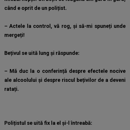
când e oprit de un polițist.
– Actele la control, vă rog, și să-mi spuneți unde
mergeți!
Bețivul se uită lung și răspunde:
– Mă duc la o conferință despre efectele nocive
ale alcoolului și despre riscul bețivilor de a deveni
ratați.
Polițistul se uită fix la el și-l întreabă: