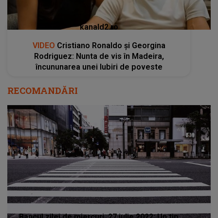
kanald2.ro
VIDEO
Cristiano Ronaldo și Georgina
Rodriguez: Nunta de vis în Madeira,
încununarea unei Iubiri de poveste
RECOMANDĂRI
Bancul zilei de miercuri, 27 iulie 2022: Un tip