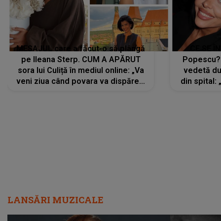
MESAJUL care a făcut-o să plângă
CE SE Î
pe Ileana Sterp. CUM A APĂRUT
Popescu?
sora lui Culiță în mediul online: „Va
vedetă du
veni ziua când povara va dispărea,
din spital:
iar lacrimile...”
LANSĂRI MUZICALE