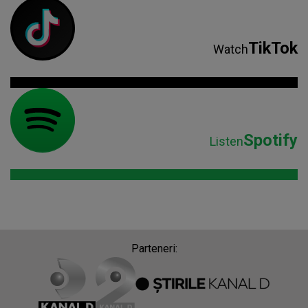
TikTok
Watch
Spotify
Listen
Parteneri: