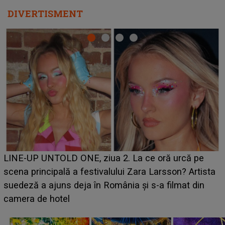
DIVERTISMENT
Ce a dezvăluit noua concurentă din "Casa Iubirii" l-a
luat prin surprindere pe Emanuel. CINE ESTE
a
BĂIATUL VIZAT de Alexandra?! Aflându-se în fața
faptului împlinit, A RECUNOSCUT IMEDIAT: "Am
avut..."