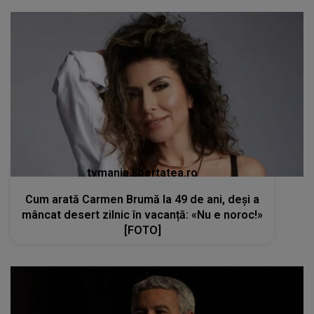
tvmania.libertatea.ro
Cum arată Carmen Brumă la 49 de ani, deși a
mâncat desert zilnic în vacanță: «Nu e noroc!»
[FOTO]