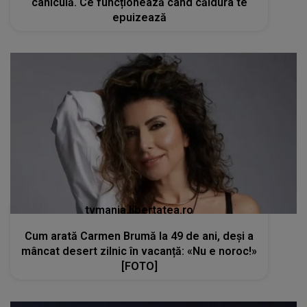
caniculă. Ce funcționează când căldura te
epuizează
tvmania.libertatea.ro
Cum arată Carmen Brumă la 49 de ani, deși a
mâncat desert zilnic în vacanță: «Nu e noroc!»
[FOTO]