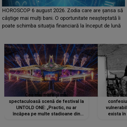
LINE-UP UNTOLD ONE, prima zi. Cine sunt artiștii
care deschid festivalul și de la ce ore au loc cele mai
așteptate concerte pe scena principală?
Cea mai mare și mai
Charli xc
spectaculoasă scenă de festival la
confesiu
UNTOLD ONE: „Practic, nu ar
vulnerabil
încăpea pe multe stadioane din
exista în
lume”. Evenimentul începe joi, 6
august 2026