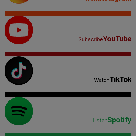
YouTube
Subscribe
TikTok
Watch
Spotify
Listen