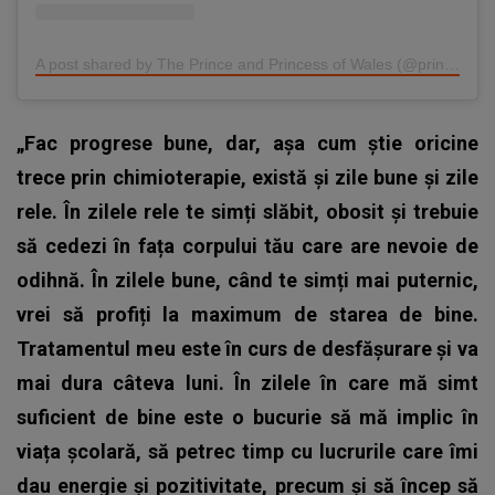
A post shared by The Prince and Princess of Wales (@princeandprincessofwales)
„Fac progrese bune, dar, așa cum știe oricine
trece prin chimioterapie, există și zile bune și zile
rele. În zilele rele te simți slăbit, obosit și trebuie
să cedezi în fața corpului tău care are nevoie de
odihnă. În zilele bune, când te simți mai puternic,
vrei să profiți la maximum de starea de bine.
Tratamentul meu este în curs de desfășurare și va
mai dura câteva luni. În zilele în care mă simt
suficient de bine este o bucurie să mă implic în
viața școlară, să petrec timp cu lucrurile care îmi
dau energie și pozitivitate, precum și să încep să