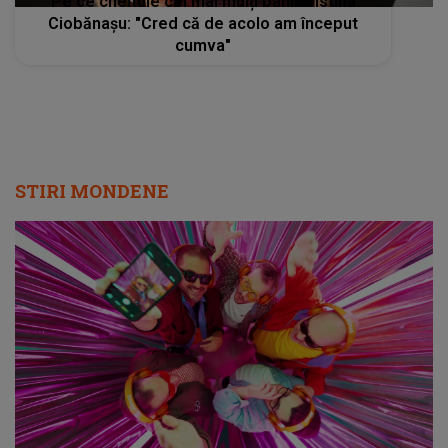
Pe ce cheltuie cei mai mulți bani Cristina
Ciobănașu: "Cred că de acolo am început
cumva"
STIRI MONDENE