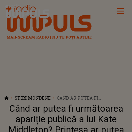
Radio Impuls
STIRI MONDENE
CÂND AR PUTEA FI
URMĂTOAREA APARIȚIE
Când ar putea fi următoarea
PUBLICĂ A LUI KATE
MIDDLETON? PRINȚESA AR
apariție publică a lui Kate
PUTEA PARTICIPA LA UN
Middleton? Prințesa ar putea
EVENIMENT SPORTIV