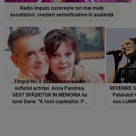
Radio Impuls cucerește tot mai mulți
ascultători: creșteri semnificative în audiență
Timpul NU A ȘTERS durerea din
Tania Tu
sufletul actriței. Anca Pandrea,
REVENIRE 
GEST SFÂȘIETOR ÎN MEMORIA lui
Palatului!
Iurie Darie: "A fost copleșitor. Pe
nou LUMI
măsură ce trece timpul parcă..."
pentru a
cântece no
care abia 