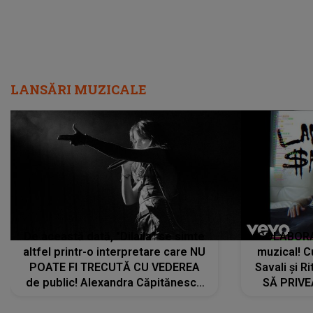
LANSĂRI MUZICALE
De această dată, "Dilaila" se simte
COLABORAR
altfel printr-o interpretare care NU
muzical! C
POATE FI TRECUTĂ CU VEDEREA
Savali și Ri
de public! Alexandra Căpitănescu
SĂ PRIV
a lansat VERSIUNEA LIVE a piesei