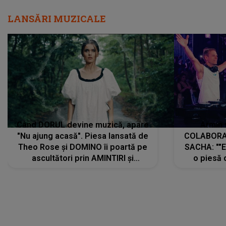
LANSĂRI MUZICALE
Când DORUL devine muzică, apare
Armin 
"Nu ajung acasă". Piesa lansată de
COLABORAR
Theo Rose și DOMINO îi poartă pe
SACHA: ""E
ascultători prin AMINTIRI și
o piesă 
REGĂSIRI, iar drumul emoțiilor
imediat pre
trece prin sufletul publicului:
cu mine șt
"Pentru toți cei care au plecat
păstrăm do
departe ca să le fie mai bine"