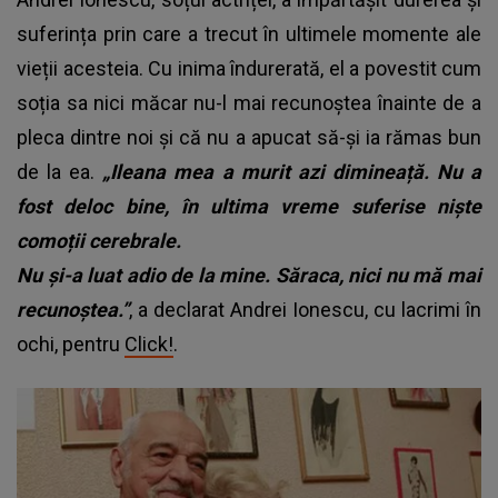
suferința prin care a trecut în ultimele momente ale
vieții acesteia. Cu inima îndurerată, el a povestit cum
soția sa nici măcar nu-l mai recunoștea înainte de a
pleca dintre noi și că nu a apucat să-și ia rămas bun
de la ea.
„Ileana mea a murit azi dimineață. Nu a
fost deloc bine, în ultima vreme suferise niște
comoții cerebrale.
Nu și-a luat adio de la mine. Săraca, nici nu mă mai
recunoștea.”
, a declarat Andrei Ionescu, cu lacrimi în
ochi, pentru
Click!
.