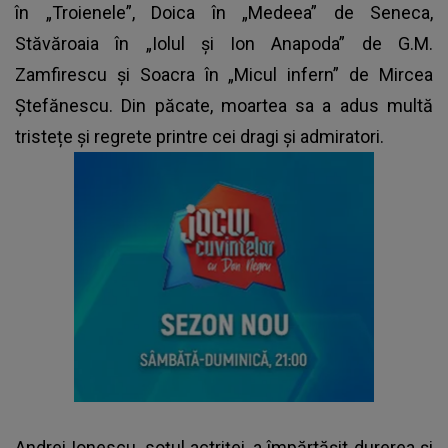
în „Troienele”, Doica în „Medeea” de Seneca,
Stăvăroaia în „Iolul și Ion Anapoda” de G.M.
Zamfirescu și Soacra în „Micul infern” de Mircea
Ștefănescu. Din păcate, moartea sa a adus multă
tristețe și regrete printre cei dragi și admiratori.
Andrei Ionescu, soțul actriței, a împărtășit durerea și