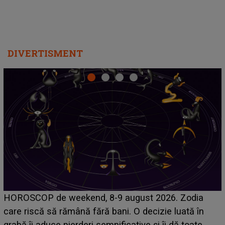
DIVERTISMENT
Emanuel a ținut ACEST DETALIU ASCUNS până
acum! În fața Alexandrei, concurentul din Casa Iubirii
face o MĂRTURISIRE NEAȘTEPTATĂ despre mama