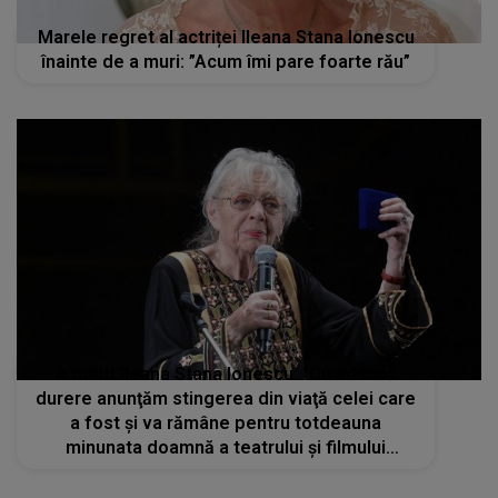
Marele regret al actriței Ileana Stana Ionescu
înainte de a muri: ”Acum îmi pare foarte rău”
A murit Ileana Stana Ionescu: "Cu adâncă
durere anunţăm stingerea din viaţă celei care
a fost şi va rămâne pentru totdeauna
minunata doamnă a teatrului şi filmului
românesc"