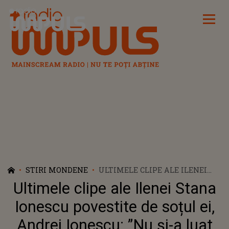
Radio Impuls
STIRI MONDENE
ULTIMELE CLIPE ALE ILENEI
STANA IONESCU POVESTITE DE
Ultimele clipe ale Ilenei Stana
SOȚUL EI, ANDREI IONESCU:
”NU ȘI-A LUAT ADIO DE LA
Ionescu povestite de soțul ei,
MINE”
Andrei Ionescu: ”Nu și-a luat