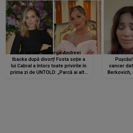
Cât de bine îi merge Andreei
MĂRTURIA
Ibacka după divorț! Fosta soție a
Pușcău!
lui Cabral a întors toate privirile în
cancer dato
prima zi de UNTOLD: „Parcă ai altă
Berkovich, 
strălucire, emani putere,
accident ru
încredere, siguranță...”
Dacă nu 