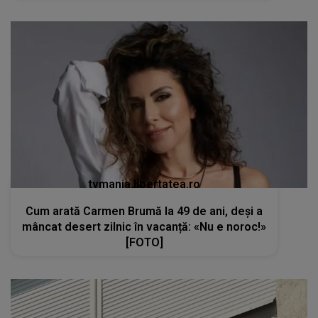
tvmania.libertatea.ro
Cum arată Carmen Brumă la 49 de ani, deși a
mâncat desert zilnic în vacanță: «Nu e noroc!»
[FOTO]