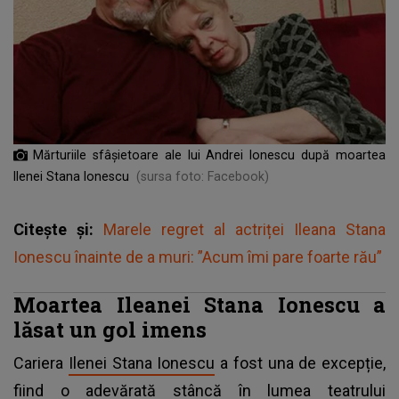
Mărturiile sfâșietoare ale lui Andrei Ionescu după moartea
Ilenei Stana Ionescu
(sursa foto: Facebook)
Citește și:
Marele regret al actriței Ileana Stana
Ionescu înainte de a muri: ”Acum îmi pare foarte rău”
Moartea Ileanei Stana Ionescu a
lăsat un gol imens
Cariera
Ilenei Stana Ionescu
a fost una de excepție,
fiind o adevărată stâncă în lumea teatrului