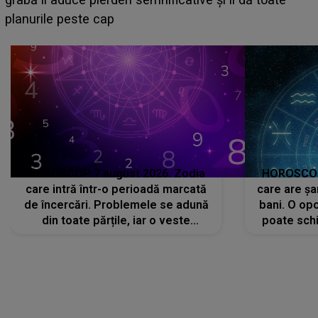
sa: "I-am spus și ei în față, eu nu te iubesc pentru
că..."
HOROSCOP 7 august 2026. Zodia
HOROSCOP 
care intră într-o perioadă marcată
care are șa
de încercări. Problemele se adună
bani. O opo
din toate părțile, iar o veste
poate schi
neașteptată îi dă planurile peste
la
cap