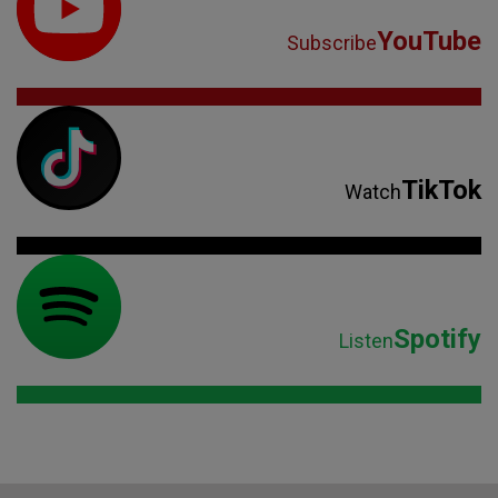
YouTube
Subscribe
TikTok
Watch
Spotify
Listen