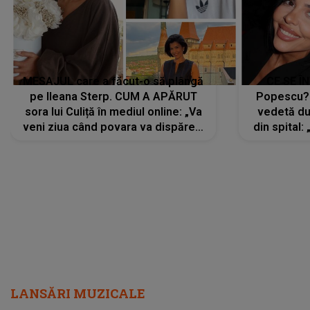
MESAJUL care a făcut-o să plângă
CE SE Î
pe Ileana Sterp. CUM A APĂRUT
Popescu?
sora lui Culiță în mediul online: „Va
vedetă du
veni ziua când povara va dispărea,
din spital:
iar lacrimile...”
LANSĂRI MUZICALE