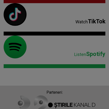
TikTok
Watch
Spotify
Listen
Parteneri: