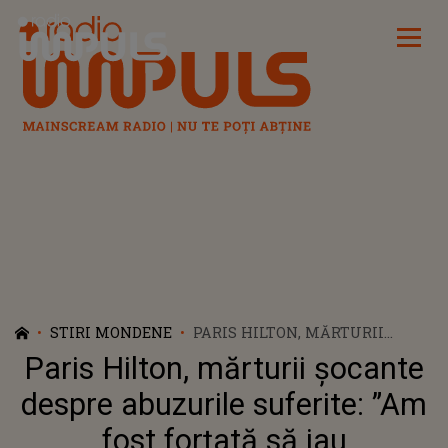
Radio Impuls
STIRI MONDENE
PARIS HILTON, MĂRTURII
ȘOCANTE DESPRE ABUZURILE
Paris Hilton, mărturii șocante
SUFERITE: ”AM FOST FORȚATĂ
SĂ IAU MEDICAMENTE”
despre abuzurile suferite: ”Am
fost forțată să iau