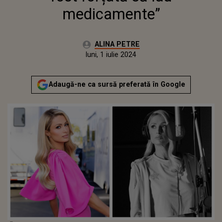
medicamente”
Autor:
ALINA PETRE
Publicat:
luni, 1 iulie 2024
Actualizat:
luni, 1 iulie 2024
Adaugă-ne ca sursă preferată în Google