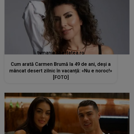
tvmania.libertatea.ro
Cum arată Carmen Brumă la 49 de ani, deși a
mâncat desert zilnic în vacanță: «Nu e noroc!»
[FOTO]