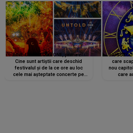
LINE-UP UNTOLD ONE, prima zi.
HOROSCOP 
Cine sunt artiștii care deschid
care scap
festivalul și de la ce ore au loc
nou capitol
cele mai așteptate concerte pe
care a
scena principală?
perioadă 