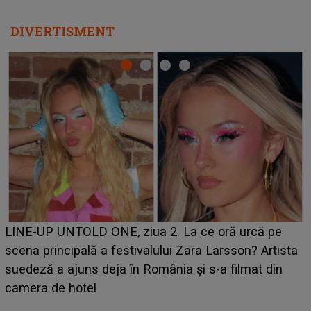
DIVERTISMENT
Ce a dezvăluit noua concurentă din "Casa Iubirii" l-a
luat prin surprindere pe Emanuel. CINE ESTE
BĂIATUL VIZAT de Alexandra?! Aflându-se în fața
faptului împlinit, A RECUNOSCUT IMEDIAT: "Am
avut..."