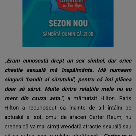
„Eram cunoscută drept un sex simbol, dar orice
chestie sexuală mă înspăimânta. Mă numeam
singură 'bandit al sărutului', pentru că îmi plăcea
doar să sărut. Multe dintre relațiile mele nu au
mers din cauza asta.”,
a mărturisit Hilton. Paris
Hilton a recunoscut că înainte de a-l întâlni pe
actualul ei soț, omul de afaceri Carter Reum, nu
credea că va mai simți vreodată atracție sexuală sau
că va putea avea o relație sănătoasă.
„Carter m-a