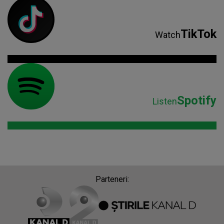
TikTok
Watch
Spotify
Listen
Parteneri: