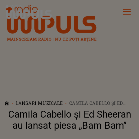
Radio Impuls
LANSĂRI MUZICALE
CAMILA CABELLO ȘI ED
SHEERAN AU LANSAT
Camila Cabello și Ed Sheeran
PIESA „BAM BAM”
au lansat piesa „Bam Bam”