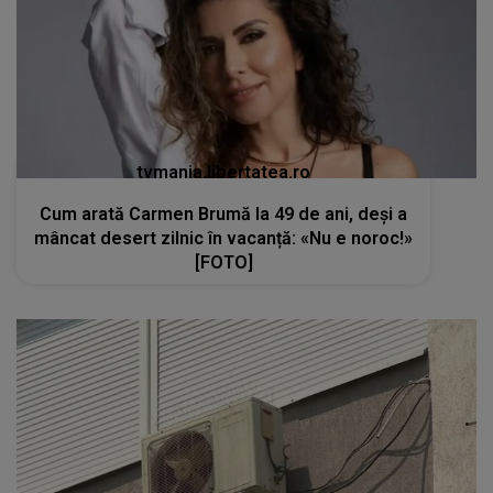
tvmania.libertatea.ro
Cum arată Carmen Brumă la 49 de ani, deși a
mâncat desert zilnic în vacanță: «Nu e noroc!»
[FOTO]