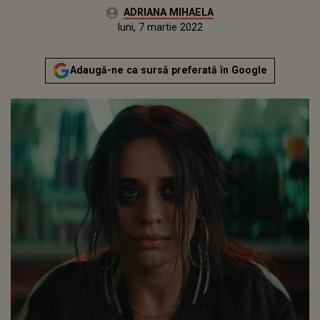
Autor:
ADRIANA MIHAELA
Publicat:
luni, 7 martie 2022
Actualizat:
luni, 7 martie 2022
Adaugă-ne ca sursă preferată în Google