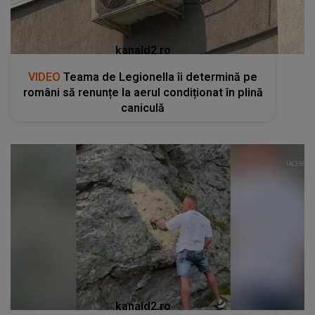
kanald2.ro
VIDEO
Teama de Legionella îi determină pe
români să renunțe la aerul condiționat în plină
caniculă
kanald2.ro