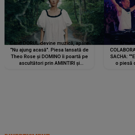
Când DORUL devine muzică, apare
Armin 
"Nu ajung acasă". Piesa lansată de
COLABORAR
Theo Rose și DOMINO îi poartă pe
SACHA: ""E
ascultători prin AMINTIRI și
o piesă 
REGĂSIRI, iar drumul emoțiilor
imediat pre
trece prin sufletul publicului:
cu mine șt
"Pentru toți cei care au plecat
păstrăm do
departe ca să le fie mai bine"