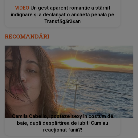
VIDEO
Un gest aparent romantic a stârnit
indignare și a declanșat o anchetă penală pe
Transfăgărășan
RECOMANDĂRI
Camila Cabello, ipostaze sexy în costum de
baie, după despărțirea de iubit! Cum au
reacționat fanii?!