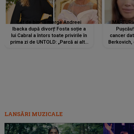
Cât de bine îi merge Andreei
MĂRTURIA
Ibacka după divorț! Fosta soție a
Pușcău!
lui Cabral a întors toate privirile în
cancer dato
prima zi de UNTOLD: „Parcă ai altă
Berkovich, 
strălucire, emani putere,
accident ru
încredere, siguranță...”
Dacă nu 
LANSĂRI MUZICALE