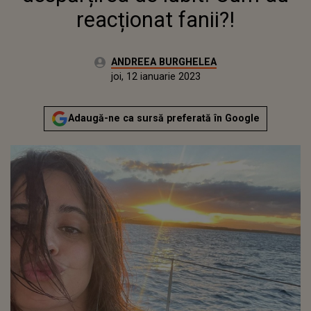
reacționat fanii?!
Autor:
ANDREEA BURGHELEA
Publicat:
miercuri, 12 ianuarie 2022
Actualizat:
joi, 12 ianuarie 2023
Adaugă-ne ca sursă preferată în Google