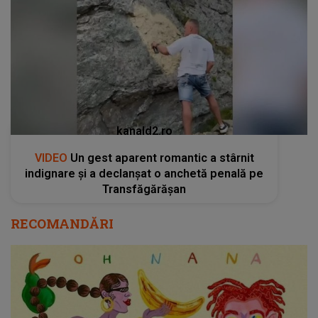
kanald2.ro
VIDEO
Un gest aparent romantic a stârnit
indignare și a declanșat o anchetă penală pe
Transfăgărășan
RECOMANDĂRI