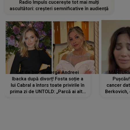
Radio Impuls cucerește tot mai mulți
ascultători: creșteri semnificative în audiență
Cât de bine îi merge Andreei
MĂRTURIA
Ibacka după divorț! Fosta soție a
Pușcău!
lui Cabral a întors toate privirile în
cancer dato
prima zi de UNTOLD: „Parcă ai altă
Berkovich, 
strălucire, emani putere,
accident ru
încredere, siguranță...”
Dacă nu 