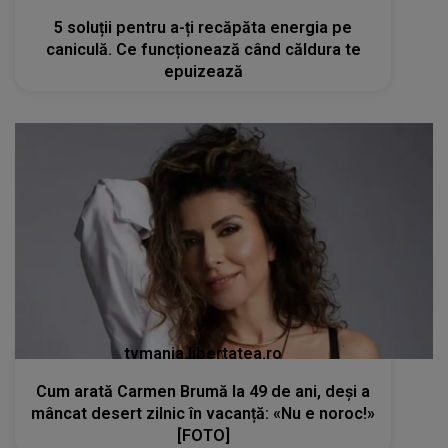
5 soluții pentru a-ți recăpăta energia pe
caniculă. Ce funcționează când căldura te
epuizează
tvmania.libertatea.ro
Cum arată Carmen Brumă la 49 de ani, deși a
mâncat desert zilnic în vacanță: «Nu e noroc!»
[FOTO]