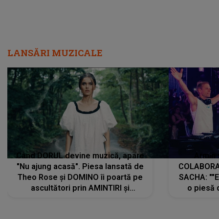
LANSĂRI MUZICALE
Când DORUL devine muzică, apare
Armin 
"Nu ajung acasă". Piesa lansată de
COLABORAR
Theo Rose și DOMINO îi poartă pe
SACHA: ""E
ascultători prin AMINTIRI și
o piesă 
REGĂSIRI, iar drumul emoțiilor
imediat pre
trece prin sufletul publicului:
cu mine șt