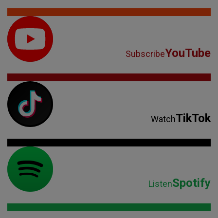
YouTube
Subscribe
TikTok
Watch
Spotify
Listen