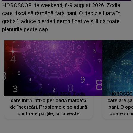
Emanuel a ținut ACEST DETALIU ASCUNS până
acum! În fața Alexandrei, concurentul din Casa Iubirii
face o MĂRTURISIRE NEAȘTEPTATĂ despre mama
sa: "I-am spus și ei în față, eu nu te iubesc pentru
că..."
HOROSCOP 7 august 2026. Zodia
HOROSCOP 
care intră într-o perioadă marcată
care are șa
de încercări. Problemele se adună
bani. O opo
din toate părțile, iar o veste
poate schi
neașteptată îi dă planurile peste
la
cap