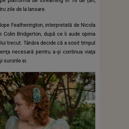
1 pe platforma de streaming în 78 de țări,
ru zile de la lansare.
elope Featherington, interpretată de Nicola
pe Colin Bridgerton, după ce îi aude opinia
lui trecut. Tânăra decide că a sosit timpul
denţa necesară pentru a-şi continua viaţa
surorile ei.