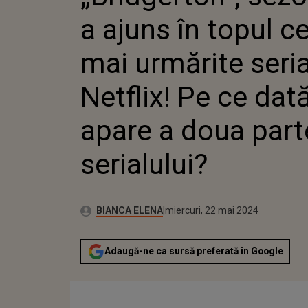
CE DATĂ APARE A D
a ajuns în topul ce
SERIALULUI?
mai urmărite seri
Netflix! Pe ce dat
apare a doua part
serialului?
Autor:
Publicat:
BIANCA ELENA
miercuri, 22 mai 2024
Adaugă-ne ca sursă preferată în Google