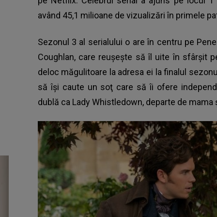
pe Netflix. Celebrul serial a ajuns pe locul 
având 45,1 milioane de vizualizări în primele pat
Sezonul 3 al serialului o are în centru pe Pen
Coughlan, care reuşeşte să îl uite în sfârşit 
deloc măgulitoare la adresa ei la finalul sezonu
să îşi caute un soţ care să îi ofere indepen
dublă ca Lady Whistledown, departe de mama şi 