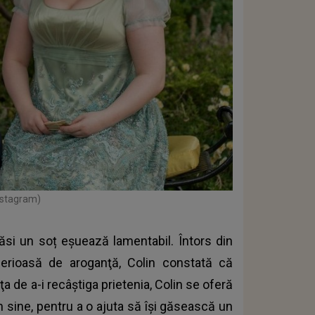
Instagram)
 găsi un soț eşuează lamentabil. Întors din
serioasă de aroganţă, Colin constată că
a de a-i recâştiga prietenia, Colin se oferă
în sine, pentru a o ajuta să îşi găsească un