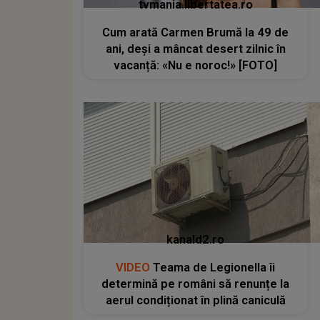
tvmania.libertatea.ro
Cum arată Carmen Brumă la 49 de
ani, deși a mâncat desert zilnic în
vacanță: «Nu e noroc!» [FOTO]
kanald2.ro
VIDEO
Teama de Legionella îi
determină pe români să renunțe la
aerul condiționat în plină caniculă