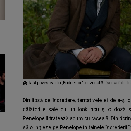
Iată povestea din „Bridgerton”, sezonul 3
(sursa foto: 
Din lipsă de încredere, tentativele ei de a-și
călătoriile sale cu un look nou şi o doză 
Penelope îl tratează acum cu răceală. Din dorinţ
să o iniţieze pe Penelope în tainele încrederii 