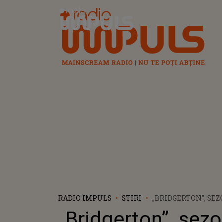
Radio Impuls
RADIO IMPULS
STIRI
„BRIDGERTON”, SEZ
AJUNS ÎN TOPUL C
„Bridgerton”, sezo
URMĂRITE SERIALE