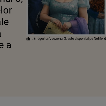
OUA PARTE A
lor
ale
ă
„Bridgerton”, sezonul 3, este disponibil pe Netflix
e a