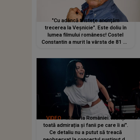
"Cu adâncă tristeţe anunţăm
trecerea la Veşnicie". Este doliu în
lumea filmului românesc! Costel
Constantin a murit la vârsta de 81 de
ani
VIDEO
. "Mândria României. Meriți
toată admirația și fanii pe care îi ai".
Ce detaliu nu a putut să treacă
neobservat la concertul susținut de