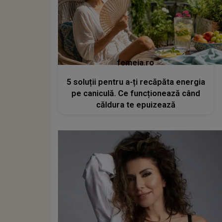
femeia.ro
5 soluții pentru a-ți recăpăta energia
pe caniculă. Ce funcționează când
căldura te epuizează