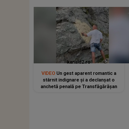
kanald2.ro
VIDEO
Un gest aparent romantic a
stârnit indignare și a declanșat o
anchetă penală pe Transfăgărășan