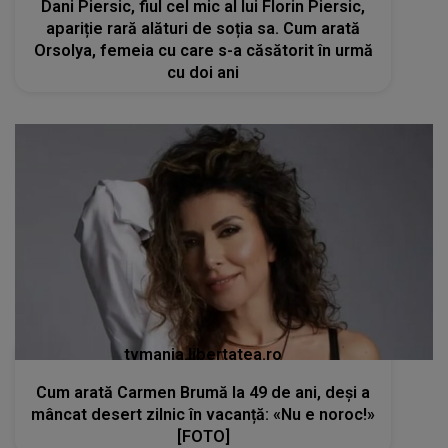
Dani Piersic, fiul cel mic al lui Florin Piersic,
apariție rară alături de soția sa. Cum arată
Orsolya, femeia cu care s-a căsătorit în urmă
cu doi ani
tvmania.libertatea.ro
Cum arată Carmen Brumă la 49 de ani, deși a
mâncat desert zilnic în vacanță: «Nu e noroc!»
[FOTO]