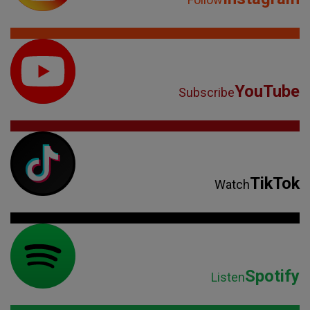
YouTube
Subscribe
TikTok
Watch
Spotify
Listen