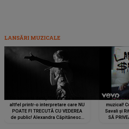
LANSĂRI MUZICALE
De această dată, "Dilaila" se simte
COLABORAR
altfel printr-o interpretare care NU
muzical! C
POATE FI TRECUTĂ CU VEDEREA
Savali și Ri
de public! Alexandra Căpitănescu
SĂ PRIV
a lansat VERSIUNEA LIVE a piesei