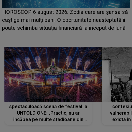
LINE-UP UNTOLD ONE, prima zi. Cine sunt artiștii
care deschid festivalul și de la ce ore au loc cele mai
așteptate concerte pe scena principală?
Cea mai mare și mai
Charli xc
spectaculoasă scenă de festival la
confesiu
UNTOLD ONE: „Practic, nu ar
vulnerabil
încăpea pe multe stadioane din
exista în
lume”. Evenimentul începe joi, 6