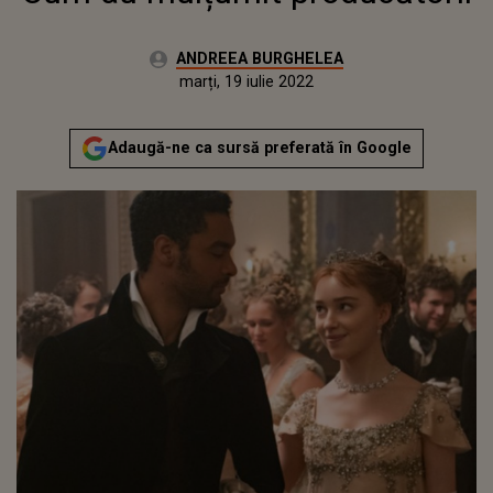
Autor:
ANDREEA BURGHELEA
Publicat:
joi, 28 ianuarie 2021
Actualizat:
marți, 19 iulie 2022
Adaugă-ne ca sursă preferată în Google