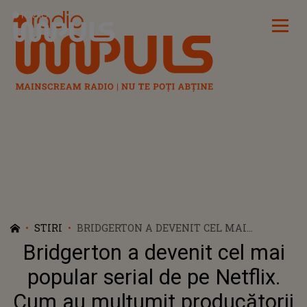
Radio Impuls
STIRI
BRIDGERTON A DEVENIT CEL MAI
POPULAR SERIAL DE PE NETFLIX. CUM AU
Bridgerton a devenit cel mai
MULȚUMIT PRODUCĂTORII
popular serial de pe Netflix.
Cum au mulțumit producătorii