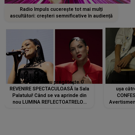
Radio Impuls cucerește tot mai mulți
ascultători: creșteri semnificative în audiență
Tania Turtureanu pregătește O
Alexandra
REVENIRE SPECTACULOASĂ la Sala
ușa cătr
Palatului! Când se va aprinde din
CONFES
nou LUMINA REFLECTOATRELOR
Avertismentu
pentru artistă: " Vor fi multe
rămas ÎNT
cântece noi, în premieră. Cântece
au format-
care abia acum învață să respire"
"Am f