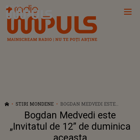
Radio Impuls
STIRI MONDENE
BOGDAN MEDVEDI ESTE
„INVITATUL DE 12” DE
Bogdan Medvedi este
DUMINICA ACEASTA
„Invitatul de 12” de duminica
aceasta