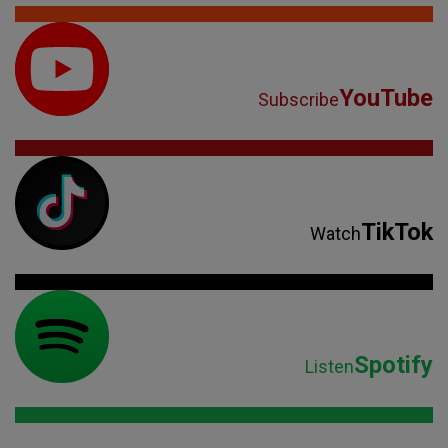
YouTube
Subscribe
TikTok
Watch
Spotify
Listen