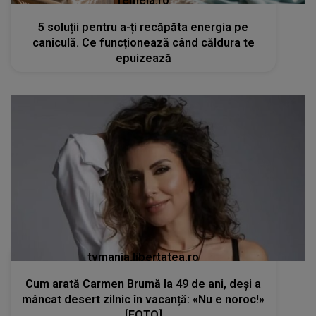
femeia.ro
5 soluții pentru a-ți recăpăta energia pe
caniculă. Ce funcționează când căldura te
epuizează
tvmania.libertatea.ro
Cum arată Carmen Brumă la 49 de ani, deși a
mâncat desert zilnic în vacanță: «Nu e noroc!»
[FOTO]