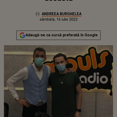
Autor:
ANDREEA BURGHELEA
Publicat:
joi, 19 noiembrie 2020
Actualizat:
sâmbătă, 16 iulie 2022
Adaugă-ne ca sursă preferată în Google