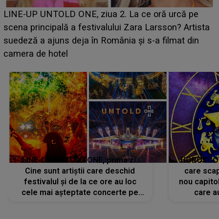
Ce a dezvăluit noua concurentă din "Casa Iubirii" l-a
luat prin surprindere pe Emanuel. CINE ESTE
a
BĂIATUL VIZAT de Alexandra?! Aflându-se în fața
faptului împlinit, A RECUNOSCUT IMEDIAT: "Am
avut..."
LINE-UP UNTOLD ONE, prima zi.
HOROSCOP 
Cine sunt artiștii care deschid
care scap
festivalul și de la ce ore au loc
nou capitol
cele mai așteptate concerte pe
care a
scena principală?
perioadă 