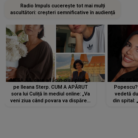
Radio Impuls cucerește tot mai mulți
ascultători: creșteri semnificative în audiență
MESAJUL care a făcut-o să plângă
CE SE Î
pe Ileana Sterp. CUM A APĂRUT
Popescu?
sora lui Culiță în mediul online: „Va
vedetă du
veni ziua când povara va dispărea,
din spital:
iar lacrimile...”