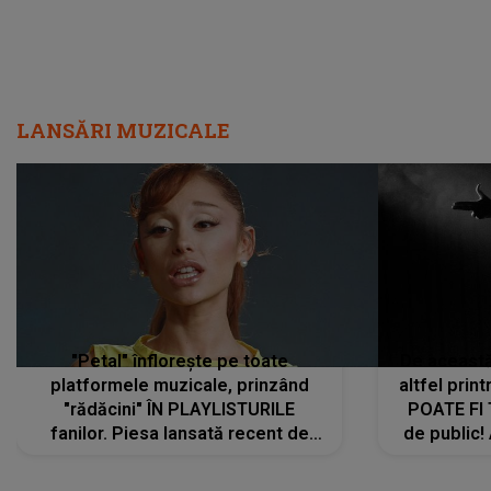
LANSĂRI MUZICALE
"Petal" înflorește pe toate
De această 
platformele muzicale, prinzând
altfel prin
"rădăcini" ÎN PLAYLISTURILE
POATE FI
fanilor. Piesa lansată recent de
de public!
Ariana Grande îi face pe
a lansat V
ascultători SĂ O ASCULTE PE