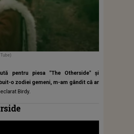
uTube)
ută pentru piesa "The Otherside" și
buit-o zodiei gemeni, m-am gândit că ar
declarat
Birdy
.
rside