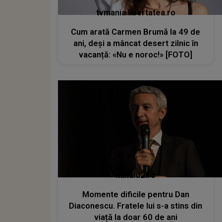
tvmania.libertatea.ro
Cum arată Carmen Brumă la 49 de
ani, deși a mâncat desert zilnic în
vacanță: «Nu e noroc!» [FOTO]
kanald2.ro
Momente dificile pentru Dan
Diaconescu. Fratele lui s-a stins din
viață la doar 60 de ani