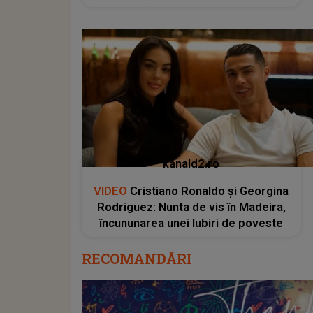
kanald2.ro
VIDEO
Cristiano Ronaldo și Georgina
Rodriguez: Nunta de vis în Madeira,
încununarea unei Iubiri de poveste
RECOMANDĂRI