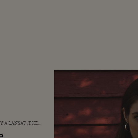
Y A LANSAT „THE
ERSIDE”
e