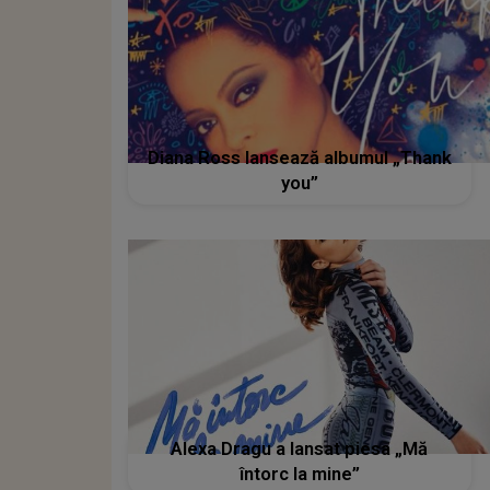
Diana Ross lansează albumul „Thank
you”
Alexa Dragu a lansat piesa „Mă
întorc la mine”