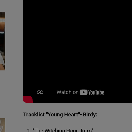
Tracklist "Young Heart"- Birdy:
"The Witching Hour- Intro"