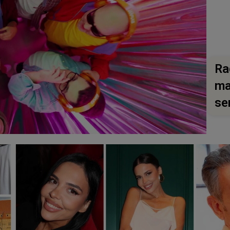
Ra
ma
se