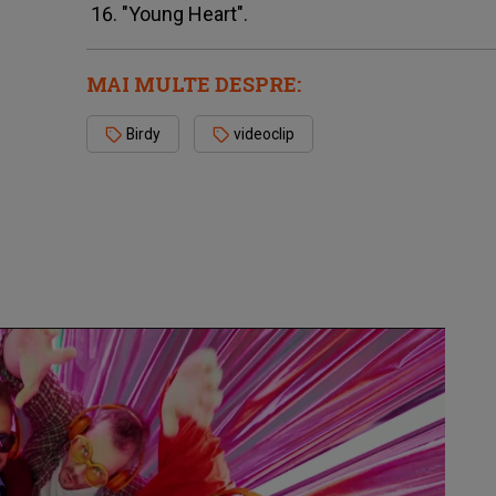
"Young Heart".
MAI MULTE DESPRE:
Birdy
videoclip