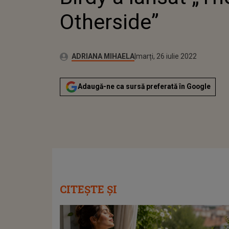
Otherside”
Publicat:
Autor:
luni, 21 iunie 2021
Actualizat:
ADRIANA MIHAELA
marți, 26 iulie 2022
Adaugă-ne ca sursă preferată în Google
CITEȘTE ȘI