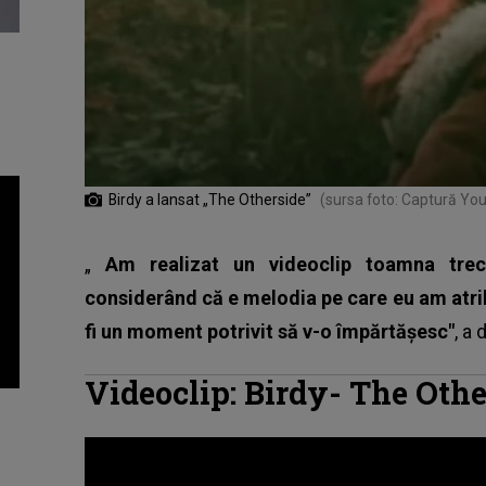
Birdy a lansat „The Otherside”
(sursa foto: Captură Yo
„
Am realizat un videoclip toamna trec
considerând că e melodia pe care eu am atri
fi un moment potrivit să v-o împărtășesc"
, a 
Videoclip: Birdy- The Othe