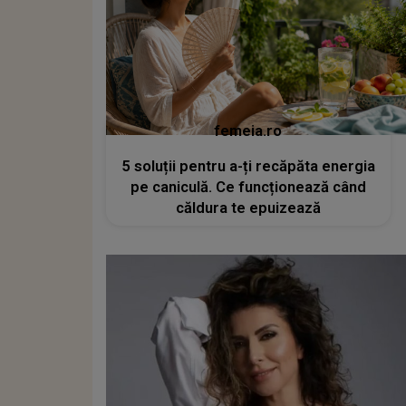
femeia.ro
5 soluții pentru a-ți recăpăta energia
pe caniculă. Ce funcționează când
căldura te epuizează