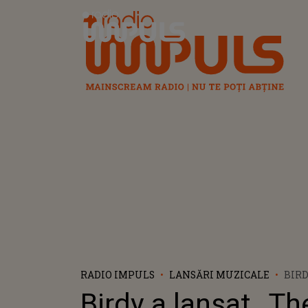
Radio Impuls
RADIO IMPULS
LANSĂRI MUZICALE
BIRD
OTH
Birdy a lansat „Th