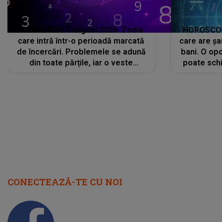
HOROSCOP 7 august 2026. Zodia
HOROSCOP 
care intră într-o perioadă marcată
care are șa
de încercări. Problemele se adună
bani. O opo
din toate părțile, iar o veste
poate schi
neașteptată îi dă planurile peste
la
cap
CONECTEAZĂ-TE CU NOI