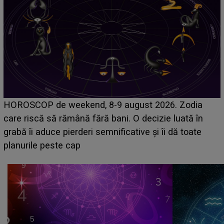
Emanuel a ținut ACEST DETALIU ASCUNS până
acum! În fața Alexandrei, concurentul din Casa Iubirii
face o MĂRTURISIRE NEAȘTEPTATĂ despre mama
sa: "I-am spus și ei în față, eu nu te iubesc pentru
că..."