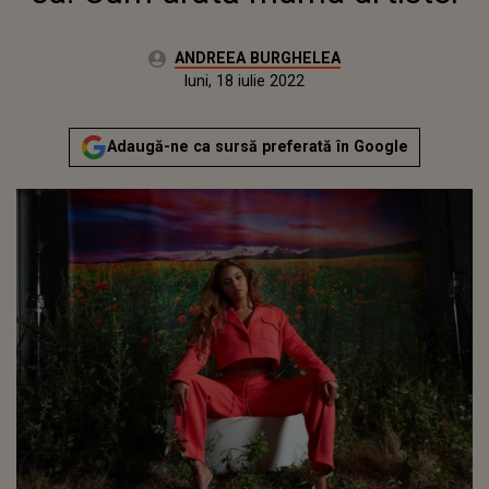
Autor:
ANDREEA BURGHELEA
Publicat:
vineri, 8 ianuarie 2021
Actualizat:
luni, 18 iulie 2022
Adaugă-ne ca sursă preferată în Google