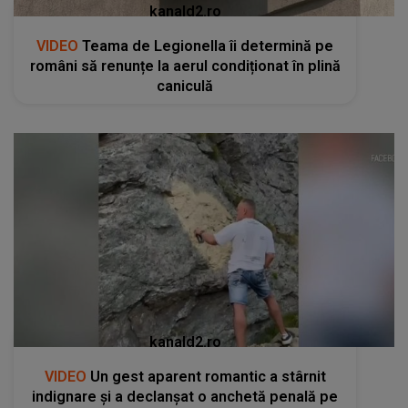
kanald2.ro
VIDEO
Teama de Legionella îi determină pe
români să renunțe la aerul condiționat în plină
caniculă
kanald2.ro
VIDEO
Un gest aparent romantic a stârnit
indignare și a declanșat o anchetă penală pe