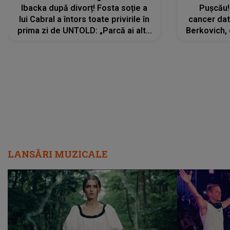
Ibacka după divorț! Fosta soție a
Pușcău!
lui Cabral a întors toate privirile în
cancer dato
prima zi de UNTOLD: „Parcă ai altă
Berkovich, 
strălucire, emani putere,
accident ru
încredere, siguranță...”
Dacă nu 
LANSĂRI MUZICALE