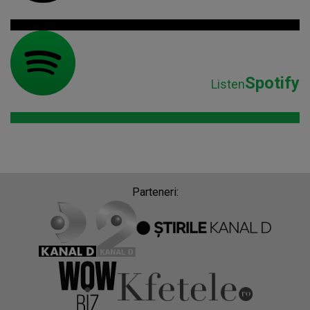
Spotify
Listen
Parteneri: