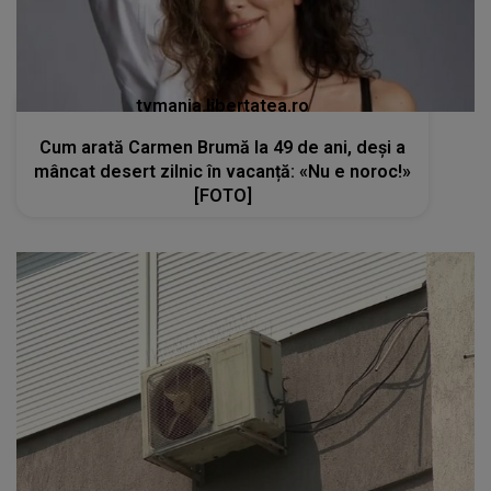
tvmania.libertatea.ro
Cum arată Carmen Brumă la 49 de ani, deși a
mâncat desert zilnic în vacanță: «Nu e noroc!»
[FOTO]