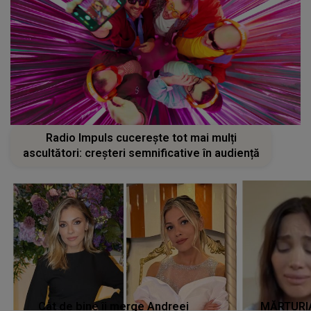
Radio Impuls cucerește tot mai mulți
ascultători: creșteri semnificative în audiență
Cât de bine îi merge Andreei
MĂRTURIA