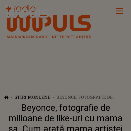
Radio Impuls
STIRI MONDENE
BEYONCE, FOTOGRAFIE DE
MILIOANE DE LIKE-URI CU
Beyonce, fotografie de
MAMA SA. CUM ARATĂ MAMA
ARTISTEI
milioane de like-uri cu mama
sa. Cum arată mama artistei