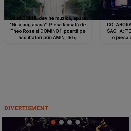
Când DORUL devine muzică, apare
Armin 
"Nu ajung acasă". Piesa lansată de
COLABORAR
Theo Rose și DOMINO îi poartă pe
SACHA: ""E
ascultători prin AMINTIRI și
o piesă 
REGĂSIRI, iar drumul emoțiilor
imediat pre
trece prin sufletul publicului:
cu mine șt
"Pentru toți cei care au plecat
păstrăm do
departe ca să le fie mai bine"
DIVERTISMENT